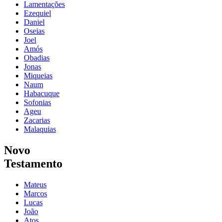
Lamentações
Ezequiel
Daniel
Oseias
Joel
Amós
Obadias
Jonas
Miqueias
Naum
Habacuque
Sofonias
Ageu
Zacarias
Malaquias
Novo
Testamento
Mateus
Marcos
Lucas
João
Atos