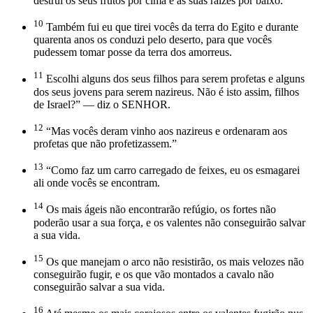
destruí os seus frutos por cima e as suas raízes por baixo.
10
Também fui eu que tirei vocês da terra do Egito e durante
quarenta anos os conduzi pelo deserto, para que vocês
pudessem tomar posse da terra dos amorreus.
11
Escolhi alguns dos seus filhos para serem profetas e alguns
dos seus jovens para serem nazireus. Não é isto assim, filhos
de Israel?” — diz o SENHOR.
12
“Mas vocês deram vinho aos nazireus e ordenaram aos
profetas que não profetizassem.”
13
“Como faz um carro carregado de feixes, eu os esmagarei
ali onde vocês se encontram.
14
Os mais ágeis não encontrarão refúgio, os fortes não
poderão usar a sua força, e os valentes não conseguirão salvar
a sua vida.
15
Os que manejam o arco não resistirão, os mais velozes não
conseguirão fugir, e os que vão montados a cavalo não
conseguirão salvar a sua vida.
16