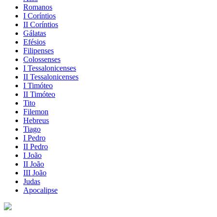
Romanos
I Coríntios
II Coríntios
Gálatas
Efésios
Filipenses
Colossenses
I Tessalonicenses
II Tessalonicenses
I Timóteo
II Timóteo
Tito
Filemon
Hebreus
Tiago
I Pedro
II Pedro
I João
II João
III João
Judas
Apocalipse