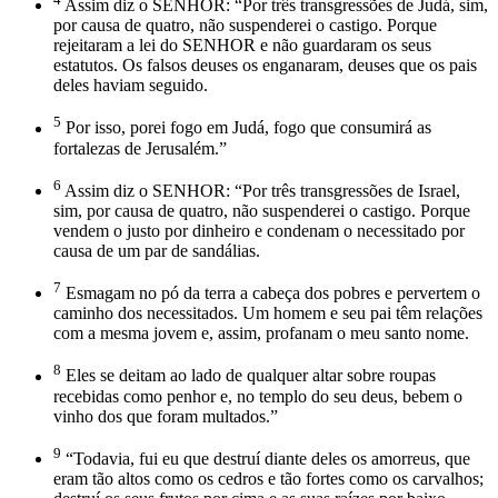
Assim diz o SENHOR: “Por três transgressões de Judá, sim,
por causa de quatro, não suspenderei o castigo. Porque
rejeitaram a lei do SENHOR e não guardaram os seus
estatutos. Os falsos deuses os enganaram, deuses que os pais
deles haviam seguido.
5
Por isso, porei fogo em Judá, fogo que consumirá as
fortalezas de Jerusalém.”
6
Assim diz o SENHOR: “Por três transgressões de Israel,
sim, por causa de quatro, não suspenderei o castigo. Porque
vendem o justo por dinheiro e condenam o necessitado por
causa de um par de sandálias.
7
Esmagam no pó da terra a cabeça dos pobres e pervertem o
caminho dos necessitados. Um homem e seu pai têm relações
com a mesma jovem e, assim, profanam o meu santo nome.
8
Eles se deitam ao lado de qualquer altar sobre roupas
recebidas como penhor e, no templo do seu deus, bebem o
vinho dos que foram multados.”
9
“Todavia, fui eu que destruí diante deles os amorreus, que
eram tão altos como os cedros e tão fortes como os carvalhos;