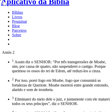
Bíblias
Livros
Pesquisar
Blog
Parceiros
Sobre
Amós 2
1
Assim diz o SENHOR: “Por três transgressões de Moabe,
sim, por causa de quatro, não suspenderei o castigo. Porque
queimou os ossos do rei de Edom, até reduzi-los a cinza.
2
Por isso, porei fogo em Moabe, fogo que consumirá as
fortalezas de Queriote. Moabe morrerá entre grande estrondo,
alarido e som de trombeta.
3
Eliminarei do meio dele o juiz, e juntamente com ele matarei
todos os seus príncipes”, diz o SENHOR.
4