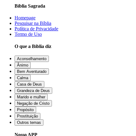
Bíblia Sagrada
Homepage
Pesquisar na Bíblia
Política de Privacidade
Termo de Uso
O que a Bíblia diz
Aconselhamento
Ânimo
Bem Aventurado
Calma
Casa de Deus
Grandeza de Deus
Marido e mulher
Negação de Cristo
Propósito
Prostituição
Outros temas
Nosso APP