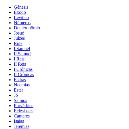
Gênesis
Êxodo
Levítico
Números
Deuteronômio
Josué
Juízes
Rute
I Samuel
II Samuel
I Reis
II Reis
I Crônicas
II Crônicas
Esdras
Neemias
Ester
Jó
Salmos
Provérbios
Eclesiastes
Cantares
Isaías
Jeremias