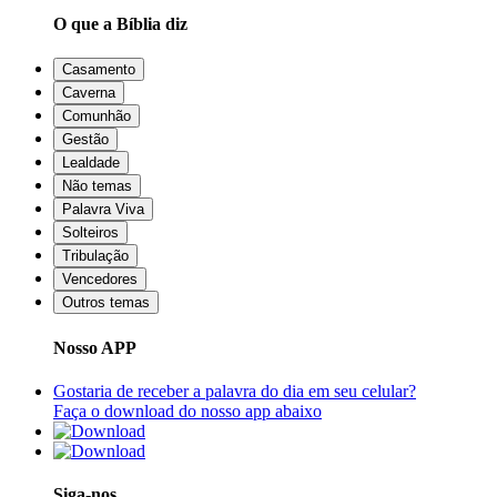
O que a Bíblia diz
Casamento
Caverna
Comunhão
Gestão
Lealdade
Não temas
Palavra Viva
Solteiros
Tribulação
Vencedores
Outros temas
Nosso APP
Gostaria de receber a palavra do dia em seu celular?
Faça o download do nosso app abaixo
Siga-nos