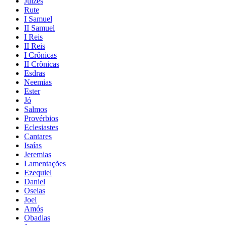
Juízes
Rute
I Samuel
II Samuel
I Reis
II Reis
I Crônicas
II Crônicas
Esdras
Neemias
Ester
Jó
Salmos
Provérbios
Eclesiastes
Cantares
Isaías
Jeremias
Lamentações
Ezequiel
Daniel
Oseias
Joel
Amós
Obadias