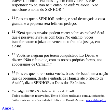
estiver lá dentro: “Há mais alguém com você?” E este
responder: “Não, não há”; então lhe dirá: “Cale-se! Não
mencione o nome do SENHOR.”
11
Pois eis que o SENHOR ordena, e será destroçada a casa
grande, e a pequena será feita em pedaços.
12
“Será que os cavalos podem correr sobre as rochas? Será
que é possível lavrá-las com bois? No entanto, vocês
transformaram o juízo em veneno e o fruto da justiça, em
alosna.
13
Vocês se alegram por terem conquistado Lo-Debar, e
dizem: ‘Não é fato que, com as nossas próprias forças, nos
apoderamos de Carnaim?’
14
Pois eis que trarei contra vocês, ó casa de Israel, uma nação
que os oprimirá, desde a entrada de Hamate até o ribeiro da
Arabá”, diz o SENHOR, o Deus dos Exércitos.
Copyright © 2017 Sociedade Bíblica do Brasil.
Todos os direitos reservados. Texto bíblico utilizado com autorização.
Saiba mais sobre a Sociedade Bíblica do Brasil. Acesse:
www.sbb.org.br
Amós 5