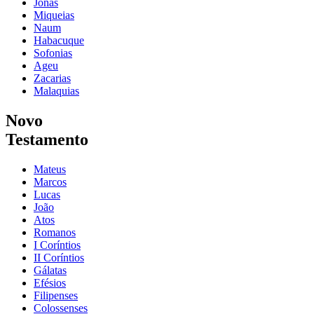
Jonas
Miqueias
Naum
Habacuque
Sofonias
Ageu
Zacarias
Malaquias
Novo
Testamento
Mateus
Marcos
Lucas
João
Atos
Romanos
I Coríntios
II Coríntios
Gálatas
Efésios
Filipenses
Colossenses