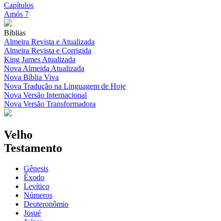
Capítulos
Amós 7
Bíblias
Almeira Revista e Atualizada
Almeira Revista e Corrigida
King James Atualizada
Nova Almeida Atualizada
Nova Bíblia Viva
Nova Tradução na Linguagem de Hoje
Nova Versão Internacional
Nova Versão Transformadora
Velho
Testamento
Gênesis
Êxodo
Levítico
Números
Deuteronômio
Josué