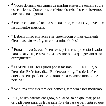
4
Vocês dormem em camas de marfim e se espreguiçam sobre
os seus leitos. Comem os cordeiros do rebanho e os bezerros
que estão na engorda.
5
Ficam cantando à toa ao som da lira e, como Davi, inventam
instrumentos musicais.
6
Bebem vinho em taças e se ungem com o mais excelente
óleo, mas não se afligem com a ruína de José.
7
Portanto, vocês estarão entre os primeiros que serão levados
para o cativeiro, e cessarão as festanças dos que gostam de se
espreguiçar.”
8
O SENHOR Deus jurou por si mesmo. O SENHOR, o
Deus dos Exércitos, diz: “Eu detesto o orgulho de Jacó e
odeio os seus palácios. Abandonarei a cidade e tudo o que
nela há.”
9
Se numa casa ficarem dez homens, também esses morrerão.
10
E, se um parente chegado, o qual os há de queimar, pega
os cadáveres para os levar para fora da casa e pergunta ao que