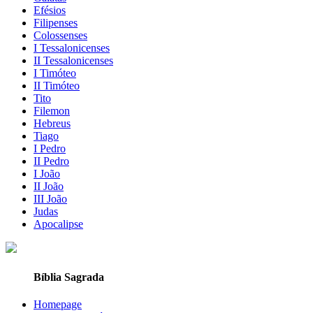
Efésios
Filipenses
Colossenses
I Tessalonicenses
II Tessalonicenses
I Timóteo
II Timóteo
Tito
Filemon
Hebreus
Tiago
I Pedro
II Pedro
I João
II João
III João
Judas
Apocalipse
Bíblia Sagrada
Homepage