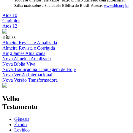
Todos os direitos reservados. Texto bíblico utilizado com autorização.
Saiba mais sobre a Sociedade Bíblica do Brasil. Acesse:
www.sbb.org.br
Atos 10
Capítulos
Atos 12
Bíblias
Almeira Revista e Atualizada
Almeira Revista e Corrigida
King James Atualizada
Nova Almeida Atualizada
Nova Bíblia Viva
Nova Tradução na Linguagem de Hoje
Nova Versão Internacional
Nova Versão Transformadora
Velho
Testamento
Gênesis
Êxodo
Levítico