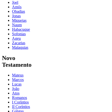
Joel
Amós
Obadias
Jonas
Miqueias
Naum
Habacuque
Sofonias
Ageu
Zacarias
Malaquias
Novo
Testamento
Mateus
Marcos
Lucas
João
Atos
Romanos
I Coríntios
II Coríntios
Gálatas