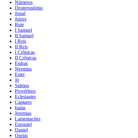
Números
Deuteronômio
Josué
Juízes
Rute
I Samuel
II Samuel
I Reis
II Reis
I Crônicas
II Crônicas
Esdras
Neemias
Ester
Jó
Salmos
Provérbios
Eclesiastes
Cantares
Isaías
Jeremias
Lamentações
Ezequiel
Daniel
Oseias