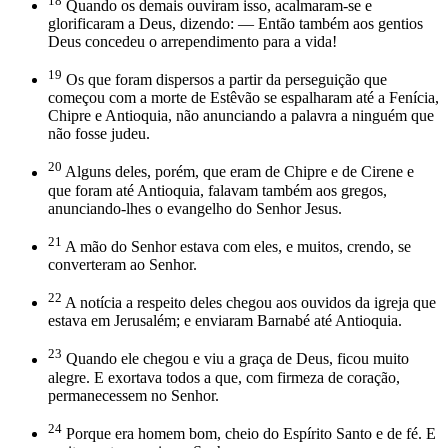
18
Quando os demais ouviram isso, acalmaram-se e
glorificaram a Deus, dizendo: — Então também aos gentios
Deus concedeu o arrependimento para a vida!
19
Os que foram dispersos a partir da perseguição que
começou com a morte de Estêvão se espalharam até a Fenícia,
Chipre e Antioquia, não anunciando a palavra a ninguém que
não fosse judeu.
20
Alguns deles, porém, que eram de Chipre e de Cirene e
que foram até Antioquia, falavam também aos gregos,
anunciando-lhes o evangelho do Senhor Jesus.
21
A mão do Senhor estava com eles, e muitos, crendo, se
converteram ao Senhor.
22
A notícia a respeito deles chegou aos ouvidos da igreja que
estava em Jerusalém; e enviaram Barnabé até Antioquia.
23
Quando ele chegou e viu a graça de Deus, ficou muito
alegre. E exortava todos a que, com firmeza de coração,
permanecessem no Senhor.
24
Porque era homem bom, cheio do Espírito Santo e de fé. E