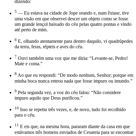
dizendo:
5
— Eu estava na cidade de Jope orando e, num êxtase, tive
uma visão em que observei descer um objeto como se fosse
um grande lençol baixado do céu pelas quatro pontas e vindo
até perto de mim.
6
E, olhando atentamente para dentro daquilo, vi quadrúpedes
da terra, feras, répteis e aves do céu.
7
Ouvi também uma voz que me dizia: “Levante-se, Pedro!
Mate e coma.”
8
Ao que eu respondi: “De modo nenhum, Senhor; porque em
minha boca nunca entrou nada que fosse impuro ou imundo.”
9
Pela segunda vez, a voz do céu falou: “Não considere
impuro aquilo que Deus purificou.”
10
Isso se repetiu três vezes, e, de novo, tudo foi recolhido
para o céu.
11
E eis que, na mesma hora, pararam diante da casa em que
estávamos três homens enviados de Cesareia para se encontrar