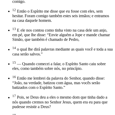
comigo.
12
Então o Espírito me disse que eu fosse com eles, sem
hesitar. Foram comigo também estes seis irmãos; e entramos
na casa daquele homem.
13
E ele nos contou como tinha visto na casa dele um anjo,
em pé, que lhe disse: “Envie alguém a Jope e mande chamar
Simão, que também é chamado de Pedro,
14
o qual lhe dirá palavras mediante as quais você e toda a sua
casa serão salvos.”
15
— Quando comecei a falar, o Espírito Santo caiu sobre
eles, como também sobre nós, no princípio.
16
Então me lembrei da palavra do Senhor, quando disse:
“João, na verdade, batizou com água, mas vocês serão
batizados com o Espírito Santo.”
17
Pois, se Deus deu a eles o mesmo dom que tinha dado a
nós quando cremos no Senhor Jesus, quem era eu para que
pudesse resistir a Deus?