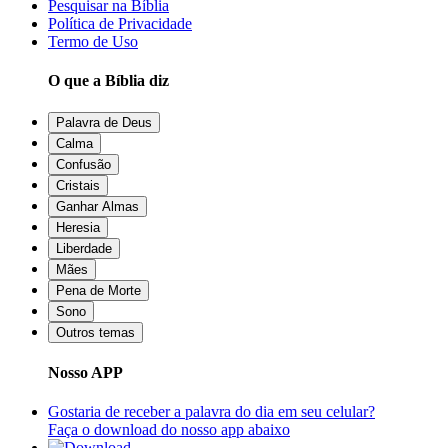
Pesquisar na Bíblia
Política de Privacidade
Termo de Uso
O que a Bíblia diz
Palavra de Deus
Calma
Confusão
Cristais
Ganhar Almas
Heresia
Liberdade
Mães
Pena de Morte
Sono
Outros temas
Nosso APP
Gostaria de receber a palavra do dia em seu celular?
Faça o download do nosso app abaixo