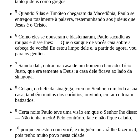
tanto judeus como gregos.
5
Quando Silas e Timóteo chegaram da Macedônia, Paulo se
entregou totalmente à palavra, testemunhando aos judeus que
Jesus é o Cristo.
6
Como eles se opuseram e blasfemaram, Paulo sacudiu as
roupas e disse-lhes: — Que o sangue de vocês caia sobre a
cabeça de vocês! Eu estou limpo dele e, a partir de agora, vou
para os gentios.
7
Saindo dali, entrou na casa de um homem chamado Tício
Justo, que era temente a Deus; a casa dele ficava ao lado da
sinagoga.
8
Crispo, o chefe da sinagoga, creu no Senhor, com toda a sua
casa; também muitos dos coríntios, ouvindo, creram e foram
batizados.
9
Certa noite Paulo teve uma visão em que o Senhor lhe disse:
— Não tenha medo! Pelo contrário, fale e não fique calado,
10
porque eu estou com você, e ninguém ousará lhe fazer mal,
pois tenho muito povo nesta cidade.