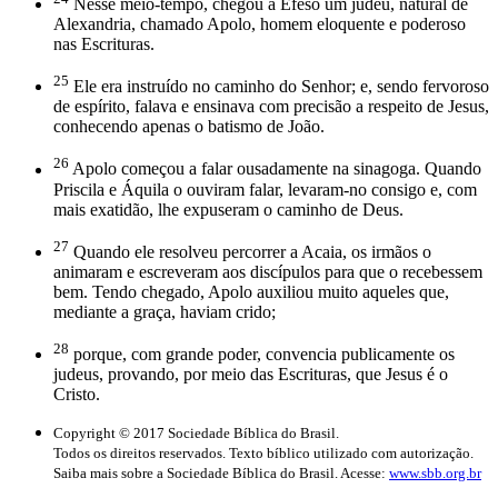
Nesse meio-tempo, chegou a Éfeso um judeu, natural de
Alexandria, chamado Apolo, homem eloquente e poderoso
nas Escrituras.
25
Ele era instruído no caminho do Senhor; e, sendo fervoroso
de espírito, falava e ensinava com precisão a respeito de Jesus,
conhecendo apenas o batismo de João.
26
Apolo começou a falar ousadamente na sinagoga. Quando
Priscila e Áquila o ouviram falar, levaram-no consigo e, com
mais exatidão, lhe expuseram o caminho de Deus.
27
Quando ele resolveu percorrer a Acaia, os irmãos o
animaram e escreveram aos discípulos para que o recebessem
bem. Tendo chegado, Apolo auxiliou muito aqueles que,
mediante a graça, haviam crido;
28
porque, com grande poder, convencia publicamente os
judeus, provando, por meio das Escrituras, que Jesus é o
Cristo.
Copyright © 2017 Sociedade Bíblica do Brasil.
Todos os direitos reservados. Texto bíblico utilizado com autorização.
Saiba mais sobre a Sociedade Bíblica do Brasil. Acesse:
www.sbb.org.br