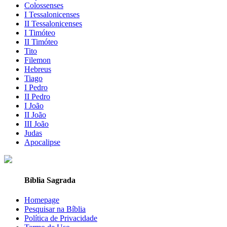
Colossenses
I Tessalonicenses
II Tessalonicenses
I Timóteo
II Timóteo
Tito
Filemon
Hebreus
Tiago
I Pedro
II Pedro
I João
II João
III João
Judas
Apocalipse
Bíblia Sagrada
Homepage
Pesquisar na Bíblia
Política de Privacidade