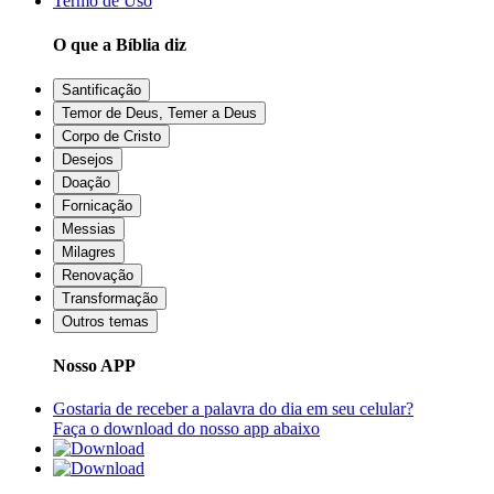
Termo de Uso
O que a Bíblia diz
Santificação
Temor de Deus, Temer a Deus
Corpo de Cristo
Desejos
Doação
Fornicação
Messias
Milagres
Renovação
Transformação
Outros temas
Nosso APP
Gostaria de receber a palavra do dia em seu celular?
Faça o download do nosso app abaixo