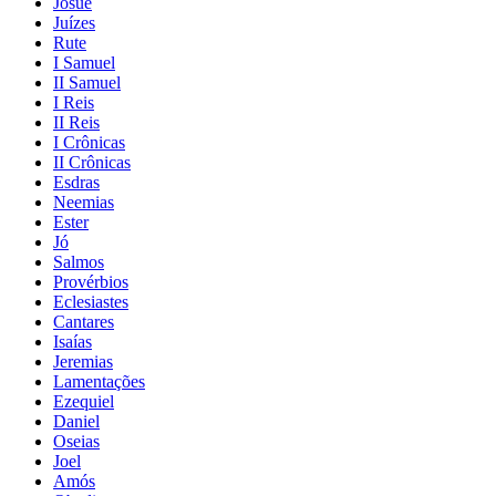
Josué
Juízes
Rute
I Samuel
II Samuel
I Reis
II Reis
I Crônicas
II Crônicas
Esdras
Neemias
Ester
Jó
Salmos
Provérbios
Eclesiastes
Cantares
Isaías
Jeremias
Lamentações
Ezequiel
Daniel
Oseias
Joel
Amós