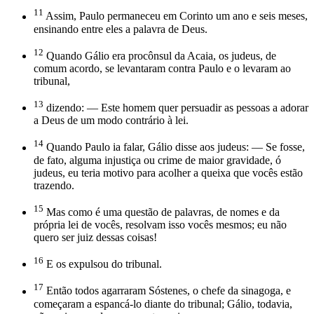
11
Assim, Paulo permaneceu em Corinto um ano e seis meses,
ensinando entre eles a palavra de Deus.
12
Quando Gálio era procônsul da Acaia, os judeus, de
comum acordo, se levantaram contra Paulo e o levaram ao
tribunal,
13
dizendo: — Este homem quer persuadir as pessoas a adorar
a Deus de um modo contrário à lei.
14
Quando Paulo ia falar, Gálio disse aos judeus: — Se fosse,
de fato, alguma injustiça ou crime de maior gravidade, ó
judeus, eu teria motivo para acolher a queixa que vocês estão
trazendo.
15
Mas como é uma questão de palavras, de nomes e da
própria lei de vocês, resolvam isso vocês mesmos; eu não
quero ser juiz dessas coisas!
16
E os expulsou do tribunal.
17
Então todos agarraram Sóstenes, o chefe da sinagoga, e
começaram a espancá-lo diante do tribunal; Gálio, todavia,