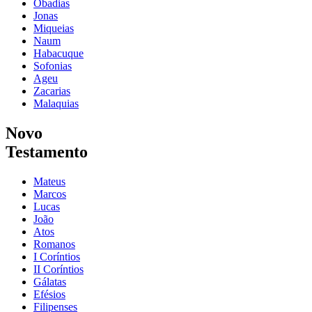
Obadias
Jonas
Miqueias
Naum
Habacuque
Sofonias
Ageu
Zacarias
Malaquias
Novo
Testamento
Mateus
Marcos
Lucas
João
Atos
Romanos
I Coríntios
II Coríntios
Gálatas
Efésios
Filipenses