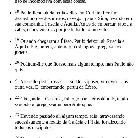
não se incomodava com estas coisas.
18
Paulo ficou ainda muitos dias em Corinto. Por fim,
despedindo-se dos irmãos, navegou para a Síria, levando em
sua companhia Priscila e Áquila. Antes de embarcar, rapou a
cabeça em Cencreia, porque tinha feito um voto.
19
Quando chegaram a Éfeso, Paulo deixou ali Priscila e
Áquila. Ele, porém, entrando na sinagoga, pregava aos
judeus.
20
Pediram-lhe que ficasse mais algum tempo, mas Paulo não
quis.
21
Ao se despedir, disse: — Se Deus quiser, virei visitá-los
outra vez. E, embarcando, partiu de Éfeso.
22
Chegando a Cesareia, foi logo para Jerusalém. E, tendo
saudado a igreja, seguiu para Antioquia.
23
Havendo passado ali algum tempo, saiu, atravessando
sucessivamente a região da Galácia e Frígia, fortalecendo
todos os discípulos.
24