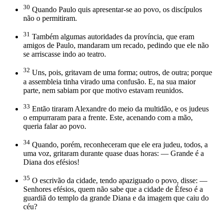
30
Quando Paulo quis apresentar-se ao povo, os discípulos
não o permitiram.
31
Também algumas autoridades da província, que eram
amigos de Paulo, mandaram um recado, pedindo que ele não
se arriscasse indo ao teatro.
32
Uns, pois, gritavam de uma forma; outros, de outra; porque
a assembleia tinha virado uma confusão. E, na sua maior
parte, nem sabiam por que motivo estavam reunidos.
33
Então tiraram Alexandre do meio da multidão, e os judeus
o empurraram para a frente. Este, acenando com a mão,
queria falar ao povo.
34
Quando, porém, reconheceram que ele era judeu, todos, a
uma voz, gritaram durante quase duas horas: — Grande é a
Diana dos efésios!
35
O escrivão da cidade, tendo apaziguado o povo, disse: —
Senhores efésios, quem não sabe que a cidade de Éfeso é a
guardiã do templo da grande Diana e da imagem que caiu do
céu?