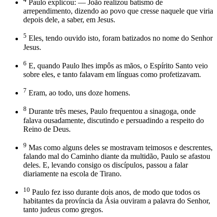
Paulo explicou: — João realizou batismo de
arrependimento, dizendo ao povo que cresse naquele que viria
depois dele, a saber, em Jesus.
5
Eles, tendo ouvido isto, foram batizados no nome do Senhor
Jesus.
6
E, quando Paulo lhes impôs as mãos, o Espírito Santo veio
sobre eles, e tanto falavam em línguas como profetizavam.
7
Eram, ao todo, uns doze homens.
8
Durante três meses, Paulo frequentou a sinagoga, onde
falava ousadamente, discutindo e persuadindo a respeito do
Reino de Deus.
9
Mas como alguns deles se mostravam teimosos e descrentes,
falando mal do Caminho diante da multidão, Paulo se afastou
deles. E, levando consigo os discípulos, passou a falar
diariamente na escola de Tirano.
10
Paulo fez isso durante dois anos, de modo que todos os
habitantes da província da Ásia ouviram a palavra do Senhor,
tanto judeus como gregos.