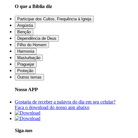
O que a Bíblia diz
Participar dos Cultos, Frequência à Igreja
Angústia
Benção
Dependência de Deus
Filho do Homem
Harmonia
Masturbação
Praguejar
Proteção
Outros temas
Nosso APP
Gostaria de receber a palavra do dia em seu celular?
Faça o download do nosso app abaixo
Siga-nos