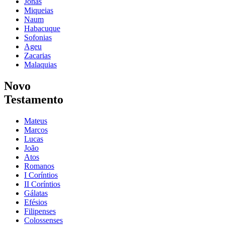
Jonas
Miqueias
Naum
Habacuque
Sofonias
Ageu
Zacarias
Malaquias
Novo
Testamento
Mateus
Marcos
Lucas
João
Atos
Romanos
I Coríntios
II Coríntios
Gálatas
Efésios
Filipenses
Colossenses