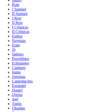
Juízes
Rute
I Samuel
II Samuel
I Reis
II Reis
I Crônicas
II Crônicas
Esdras
Neemias
Ester
Jó
Salmos
Provérbios
Eclesiastes
Cantares
Isaías
Jeremias
Lamentações
Ezequiel
Daniel
Oseias
Joel
Amós
Obadias