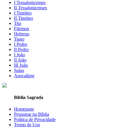
I Tessalonicenses
II Tessalonicenses
I Timóteo
II Timóteo
Tito
Filemon
Hebreus
Tiago
I Pedro
II Pedro
I João
II João
III João
Judas
Apocalipse
Bíblia Sagrada
Homepage
Pesquisar na Bíblia
Política de Privacidade
Termo de Uso