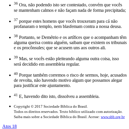
36
Ora, não podendo isto ser contestado, convém que vocês
se mantenham calmos e não façam nada de forma precipitada;
37
porque estes homens que vocês trouxeram para cá não
profanaram o templo, nem blasfemam contra a nossa deusa.
38
Portanto, se Demétrio e os artífices que o acompanham têm
alguma queixa contra alguém, saibam que existem os tribunais
e os procônsules; que se acusem uns aos outros ali.
39
Mas, se vocês estão pleiteando alguma outra coisa, isso
será decidido em assembleia regular.
40
Porque também corremos o risco de sermos, hoje, acusados
de revolta, não havendo motivo algum que possamos alegar
para justificar este ajuntamento.
41
E, havendo dito isto, dissolveu a assembleia.
Copyright © 2017 Sociedade Bíblica do Brasil.
Todos os direitos reservados. Texto bíblico utilizado com autorização.
Saiba mais sobre a Sociedade Bíblica do Brasil. Acesse:
www.sbb.org.br
Atos 18