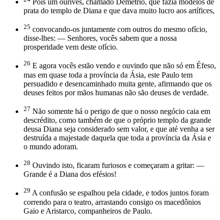
Pois um ourives, chamado Demétrio, que fazia modelos de
prata do templo de Diana e que dava muito lucro aos artífices,
25
convocando-os juntamente com outros do mesmo ofício,
disse-lhes: — Senhores, vocês sabem que a nossa
prosperidade vem deste ofício.
26
E agora vocês estão vendo e ouvindo que não só em Éfeso,
mas em quase toda a província da Ásia, este Paulo tem
persuadido e desencaminhado muita gente, afirmando que os
deuses feitos por mãos humanas não são deuses de verdade.
27
Não somente há o perigo de que o nosso negócio caia em
descrédito, como também de que o próprio templo da grande
deusa Diana seja considerado sem valor, e que até venha a ser
destruída a majestade daquela que toda a província da Ásia e
o mundo adoram.
28
Ouvindo isto, ficaram furiosos e começaram a gritar: —
Grande é a Diana dos efésios!
29
A confusão se espalhou pela cidade, e todos juntos foram
correndo para o teatro, arrastando consigo os macedônios
Gaio e Aristarco, companheiros de Paulo.