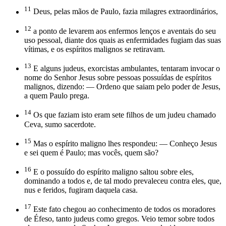
11
Deus, pelas mãos de Paulo, fazia milagres extraordinários,
12
a ponto de levarem aos enfermos lenços e aventais do seu
uso pessoal, diante dos quais as enfermidades fugiam das suas
vítimas, e os espíritos malignos se retiravam.
13
E alguns judeus, exorcistas ambulantes, tentaram invocar o
nome do Senhor Jesus sobre pessoas possuídas de espíritos
malignos, dizendo: — Ordeno que saiam pelo poder de Jesus,
a quem Paulo prega.
14
Os que faziam isto eram sete filhos de um judeu chamado
Ceva, sumo sacerdote.
15
Mas o espírito maligno lhes respondeu: — Conheço Jesus
e sei quem é Paulo; mas vocês, quem são?
16
E o possuído do espírito maligno saltou sobre eles,
dominando a todos e, de tal modo prevaleceu contra eles, que,
nus e feridos, fugiram daquela casa.
17
Este fato chegou ao conhecimento de todos os moradores
de Éfeso, tanto judeus como gregos. Veio temor sobre todos