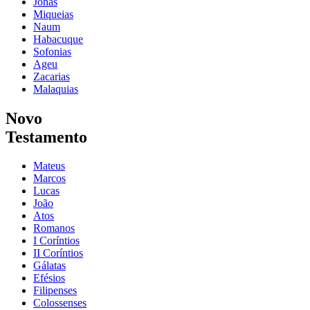
Jonas
Miqueias
Naum
Habacuque
Sofonias
Ageu
Zacarias
Malaquias
Novo
Testamento
Mateus
Marcos
Lucas
João
Atos
Romanos
I Coríntios
II Coríntios
Gálatas
Efésios
Filipenses
Colossenses