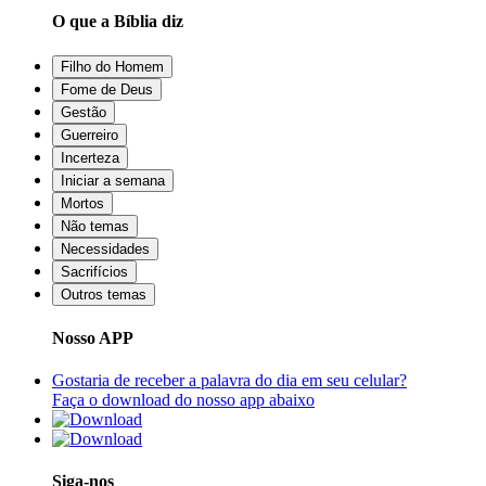
O que a Bíblia diz
Filho do Homem
Fome de Deus
Gestão
Guerreiro
Incerteza
Iniciar a semana
Mortos
Não temas
Necessidades
Sacrifícios
Outros temas
Nosso APP
Gostaria de receber a palavra do dia em seu celular?
Faça o download do nosso app abaixo
Siga-nos