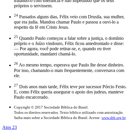
tratando-o com tolerância e não impedindo que os seus
próprios o servissem.
24
Passados alguns dias, Félix veio com Drusila, sua mulher,
que era judia. Mandou chamar Paulo e passou a ouvi-lo a
respeito da fé em Cristo Jesus.
25
Quando Paulo começou a falar sobre a justiça, o domínio
próprio e o Juízo vindouro, Félix ficou amedrontado e disse:
— Por agora, você pode retirar-se, e, quando eu tiver
oportunidade, mandarei chamá-lo.
26
Ao mesmo tempo, esperava que Paulo lhe desse dinheiro.
Por isso, chamando-o mais frequentemente, conversava com
ele.
27
Dois anos mais tarde, Félix teve por sucessor Pórcio Festo.
E, como Félix queria assegurar o apoio dos judeus, manteve
Paulo encarcerado.
Copyright © 2017 Sociedade Bíblica do Brasil.
Todos os direitos reservados. Texto bíblico utilizado com autorização.
Saiba mais sobre a Sociedade Bíblica do Brasil. Acesse:
www.sbb.org.br
Atos 23