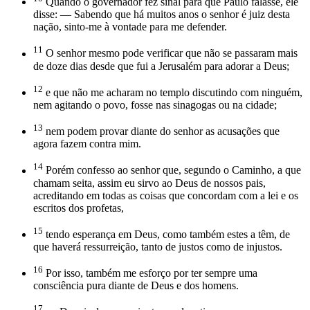
Quando o governador fez sinal para que Paulo falasse, ele
disse: — Sabendo que há muitos anos o senhor é juiz desta
nação, sinto-me à vontade para me defender.
11
O senhor mesmo pode verificar que não se passaram mais
de doze dias desde que fui a Jerusalém para adorar a Deus;
12
e que não me acharam no templo discutindo com ninguém,
nem agitando o povo, fosse nas sinagogas ou na cidade;
13
nem podem provar diante do senhor as acusações que
agora fazem contra mim.
14
Porém confesso ao senhor que, segundo o Caminho, a que
chamam seita, assim eu sirvo ao Deus de nossos pais,
acreditando em todas as coisas que concordam com a lei e os
escritos dos profetas,
15
tendo esperança em Deus, como também estes a têm, de
que haverá ressurreição, tanto de justos como de injustos.
16
Por isso, também me esforço por ter sempre uma
consciência pura diante de Deus e dos homens.
17