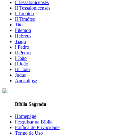
I Tessalonicenses
II Tessalonicenses
I Timóteo
II Timóteo
Tito
Filemon
Hebreus
Tiago
I Pedro
II Pedro
I João
II João
III João
Judas
Apocalipse
Bíblia Sagrada
Homepage
Pesquisar na Bíblia
Política de Privacidade
Termo de Uso