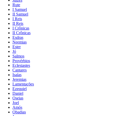
Juízes
Rute
I Samuel
II Samuel
I Reis
II Reis
I Crônicas
II Crônicas
Esdras
Neemias
Ester
Jó
Salmos
Provérbios
Eclesiastes
Cantares
Isaías
Jeremias
Lamentações
Ezequiel
Daniel
Oseias
Joel
Amós
Obadias