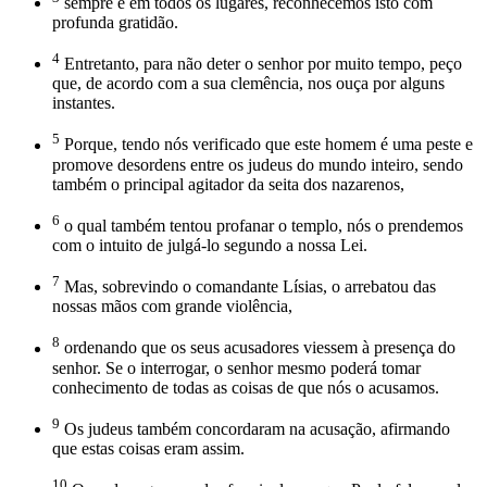
sempre e em todos os lugares, reconhecemos isto com
profunda gratidão.
4
Entretanto, para não deter o senhor por muito tempo, peço
que, de acordo com a sua clemência, nos ouça por alguns
instantes.
5
Porque, tendo nós verificado que este homem é uma peste e
promove desordens entre os judeus do mundo inteiro, sendo
também o principal agitador da seita dos nazarenos,
6
o qual também tentou profanar o templo, nós o prendemos
com o intuito de julgá-lo segundo a nossa Lei.
7
Mas, sobrevindo o comandante Lísias, o arrebatou das
nossas mãos com grande violência,
8
ordenando que os seus acusadores viessem à presença do
senhor. Se o interrogar, o senhor mesmo poderá tomar
conhecimento de todas as coisas de que nós o acusamos.
9
Os judeus também concordaram na acusação, afirmando
que estas coisas eram assim.
10