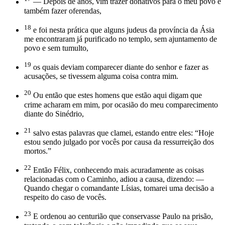
— Depois de anos, vim trazer donativos para o meu povo e
também fazer oferendas,
18
e foi nesta prática que alguns judeus da província da Ásia
me encontraram já purificado no templo, sem ajuntamento de
povo e sem tumulto,
19
os quais deviam comparecer diante do senhor e fazer as
acusações, se tivessem alguma coisa contra mim.
20
Ou então que estes homens que estão aqui digam que
crime acharam em mim, por ocasião do meu comparecimento
diante do Sinédrio,
21
salvo estas palavras que clamei, estando entre eles: “Hoje
estou sendo julgado por vocês por causa da ressurreição dos
mortos.”
22
Então Félix, conhecendo mais acuradamente as coisas
relacionadas com o Caminho, adiou a causa, dizendo: —
Quando chegar o comandante Lísias, tomarei uma decisão a
respeito do caso de vocês.
23
E ordenou ao centurião que conservasse Paulo na prisão,