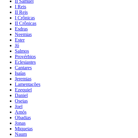
II Samuel
I Reis
II Reis
I Crônicas
II Crônicas
Esdras
Neemias
Ester
Jó
Salmos
Provérbios
Eclesiastes
Cantares
Isaías
Jeremias
Lamentações
Ezequiel
Daniel
Oseias
Joel
Amós
Obadias
Jonas
Miqueias
Naum