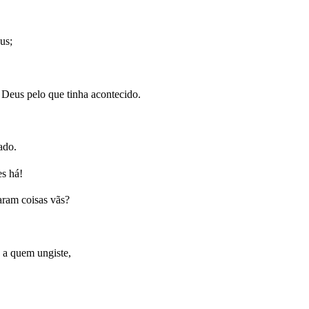
us;
 Deus pelo que tinha acontecido.
ado.
es há!
aram coisas vãs?
, a quem ungiste,