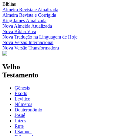
Bíblias
Almeira Revista e Atualizada
Almeira Revista e Corrigida
King James Atualizada
Nova Almeida Atualizada
Nova Bíblia Viva
Nova Tradução na Linguagem de Hoje
Nova Versão Internacional
Nova Versão Transformadora
Velho
Testamento
Gênesis
Êxodo
Levítico
Números
Deuteronômio
Josué
Juízes
Rute
I Samuel