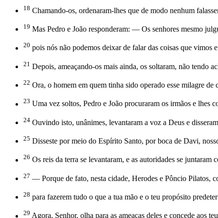
18
Chamando-os, ordenaram-lhes que de modo nenhum falasse
19
Mas Pedro e João responderam: — Os senhores mesmo julguem
20
pois nós não podemos deixar de falar das coisas que vimos 
21
Depois, ameaçando-os mais ainda, os soltaram, não tendo ach
22
Ora, o homem em quem tinha sido operado esse milagre de cu
23
Uma vez soltos, Pedro e João procuraram os irmãos e lhes con
24
Ouvindo isto, unânimes, levantaram a voz a Deus e disseram: 
25
Disseste por meio do Espírito Santo, por boca de Davi, nosso
26
Os reis da terra se levantaram, e as autoridades se juntaram 
27
— Porque de fato, nesta cidade, Herodes e Pôncio Pilatos, co
28
para fazerem tudo o que a tua mão e o teu propósito predete
29
Agora, Senhor, olha para as ameaças deles e concede aos teu