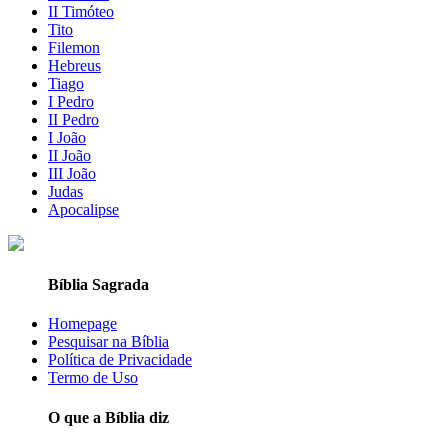
II Timóteo
Tito
Filemon
Hebreus
Tiago
I Pedro
II Pedro
I João
II João
III João
Judas
Apocalipse
Bíblia Sagrada
Homepage
Pesquisar na Bíblia
Política de Privacidade
Termo de Uso
O que a Bíblia diz