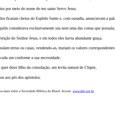
gios por meio do nome do teu santo Servo Jesus.
dos ficaram cheios do Espírito Santo e, com ousadia, anunciavam a pal
guém considerava exclusivamente sua nem uma das coisas que possuía;
eição do Senhor Jesus, e em todos eles havia abundante graça.
uíam terras ou casas, vendendo-as, traziam os valores correspondentes
a cada um conforme a sua necessidade.
er dizer filho da consolação, um levita natural de Chipre,
ou aos pés dos apóstolos.
iba mais sobre a Sociedade Bíblica do Brasil. Acesse:
www.sbb.org.br