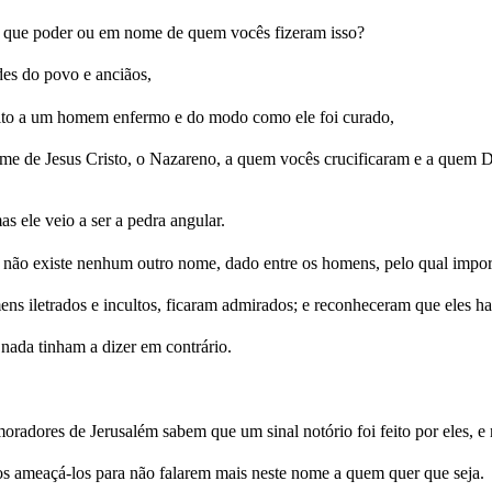
 que poder ou em nome de quem vocês fizeram isso?
des do povo e anciãos,
feito a um homem enfermo e do modo como ele foi curado,
me de Jesus Cristo, o Nazareno, a quem vocês crucificaram e a quem De
as ele veio a ser a pedra angular.
não existe nenhum outro nome, dado entre os homens, pelo qual import
s iletrados e incultos, ficaram admirados; e reconheceram que eles h
ada tinham a dizer em contrário.
adores de Jerusalém sabem que um sinal notório foi feito por eles, e
s ameaçá-los para não falarem mais neste nome a quem quer que seja.