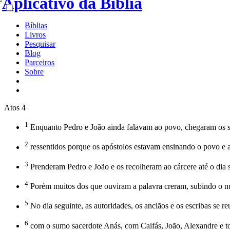
Bíblias
Livros
Pesquisar
Blog
Parceiros
Sobre
Atos 4
1
Enquanto Pedro e João ainda falavam ao povo, chegaram os sa
2
ressentidos porque os apóstolos estavam ensinando o povo e a
3
Prenderam Pedro e João e os recolheram ao cárcere até o dia se
4
Porém muitos dos que ouviram a palavra creram, subindo o n
5
No dia seguinte, as autoridades, os anciãos e os escribas se 
6
com o sumo sacerdote Anás, com Caifás, João, Alexandre e t