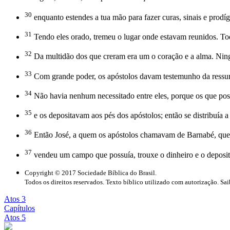
30
enquanto estendes a tua mão para fazer curas, sinais e prodí
31
Tendo eles orado, tremeu o lugar onde estavam reunidos. To
32
Da multidão dos que creram era um o coração e a alma. Nin
33
Com grande poder, os apóstolos davam testemunho da ressurr
34
Não havia nenhum necessitado entre eles, porque os que poss
35
e os depositavam aos pés dos apóstolos; então se distribuía 
36
Então José, a quem os apóstolos chamavam de Barnabé, que qu
37
vendeu um campo que possuía, trouxe o dinheiro e o deposit
Copyright © 2017 Sociedade Bíblica do Brasil.
Todos os direitos reservados. Texto bíblico utilizado com autorização. Sa
Atos 3
Capítulos
Atos 5