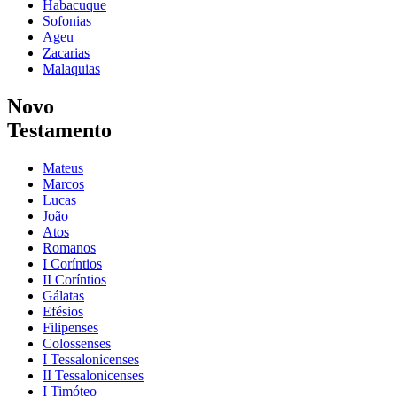
Habacuque
Sofonias
Ageu
Zacarias
Malaquias
Novo
Testamento
Mateus
Marcos
Lucas
João
Atos
Romanos
I Coríntios
II Coríntios
Gálatas
Efésios
Filipenses
Colossenses
I Tessalonicenses
II Tessalonicenses
I Timóteo