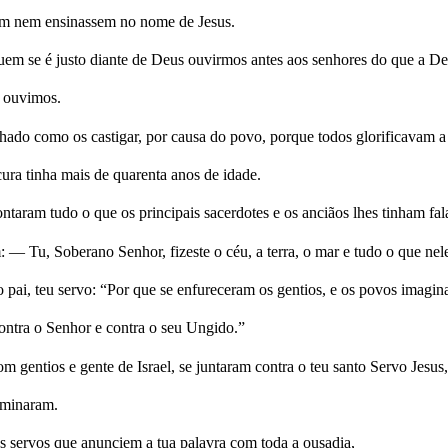
m nem ensinassem no nome de Jesus.
 se é justo diante de Deus ouvirmos antes aos senhores do que a De
e ouvimos.
ado como os castigar, por causa do povo, porque todos glorificavam a
ra tinha mais de quarenta anos de idade.
taram tudo o que os principais sacerdotes e os anciãos lhes tinham fal
— Tu, Soberano Senhor, fizeste o céu, a terra, o mar e tudo o que nel
 pai, teu servo: “Por que se enfureceram os gentios, e os povos imagin
contra o Senhor e contra o seu Ungido.”
m gentios e gente de Israel, se juntaram contra o teu santo Servo Jesus
rminaram.
s servos que anunciem a tua palavra com toda a ousadia,