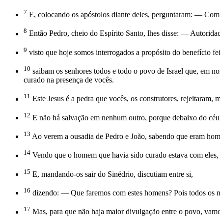
7
E, colocando os apóstolos diante deles, perguntaram: — Com
8
Então Pedro, cheio do Espírito Santo, lhes disse: — Autorida
9
visto que hoje somos interrogados a propósito do benefício 
10
saibam os senhores todos e todo o povo de Israel que, em no
curado na presença de vocês.
11
Este Jesus é a pedra que vocês, os construtores, rejeitaram, m
12
E não há salvação em nenhum outro, porque debaixo do céu 
13
Ao verem a ousadia de Pedro e João, sabendo que eram homen
14
Vendo que o homem que havia sido curado estava com eles, n
15
E, mandando-os sair do Sinédrio, discutiam entre si,
16
dizendo: — Que faremos com estes homens? Pois todos os mor
17
Mas, para que não haja maior divulgação entre o povo, vamo