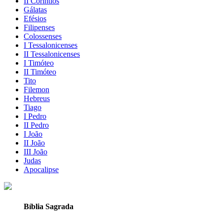
II Coríntios
Gálatas
Efésios
Filipenses
Colossenses
I Tessalonicenses
II Tessalonicenses
I Timóteo
II Timóteo
Tito
Filemon
Hebreus
Tiago
I Pedro
II Pedro
I João
II João
III João
Judas
Apocalipse
Bíblia Sagrada