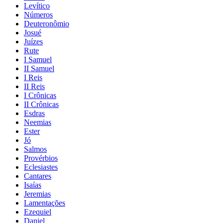
Levítico
Números
Deuteronômio
Josué
Juízes
Rute
I Samuel
II Samuel
I Reis
II Reis
I Crônicas
II Crônicas
Esdras
Neemias
Ester
Jó
Salmos
Provérbios
Eclesiastes
Cantares
Isaías
Jeremias
Lamentações
Ezequiel
Daniel