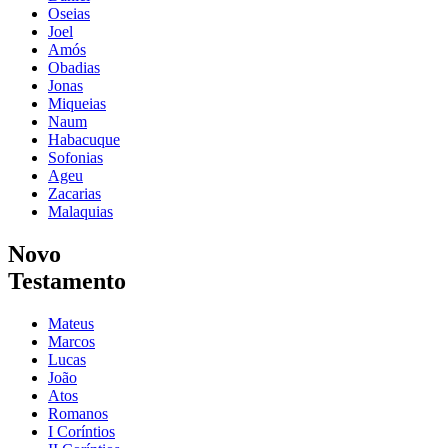
Oseias
Joel
Amós
Obadias
Jonas
Miqueias
Naum
Habacuque
Sofonias
Ageu
Zacarias
Malaquias
Novo
Testamento
Mateus
Marcos
Lucas
João
Atos
Romanos
I Coríntios