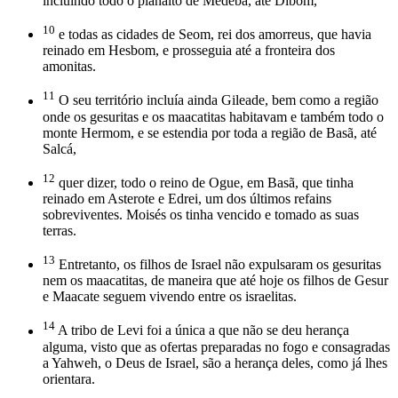
incluindo todo o planalto de Medeba, até Dibom,
10
e todas as cidades de Seom, rei dos amorreus, que havia
reinado em Hesbom, e prosseguia até a fronteira dos
amonitas.
11
O seu território incluía ainda Gileade, bem como a região
onde os gesuritas e os maacatitas habitavam e também todo o
monte Hermom, e se estendia por toda a região de Basã, até
Salcá,
12
quer dizer, todo o reino de Ogue, em Basã, que tinha
reinado em Asterote e Edrei, um dos últimos refains
sobreviventes. Moisés os tinha vencido e tomado as suas
terras.
13
Entretanto, os filhos de Israel não expulsaram os gesuritas
nem os maacatitas, de maneira que até hoje os filhos de Gesur
e Maacate seguem vivendo entre os israelitas.
14
A tribo de Levi foi a única a que não se deu herança
alguma, visto que as ofertas preparadas no fogo e consagradas
a Yahweh, o Deus de Israel, são a herança deles, como já lhes
orientara.