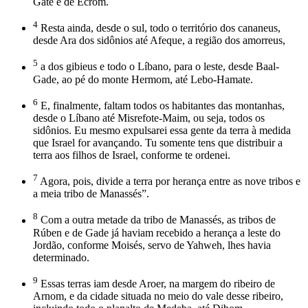
Gate e de Ecrom.
4
Resta ainda, desde o sul, todo o território dos cananeus,
desde Ara dos sidônios até Afeque, a região dos amorreus,
5
a dos gibieus e todo o Líbano, para o leste, desde Baal-
Gade, ao pé do monte Hermom, até Lebo-Hamate.
6
E, finalmente, faltam todos os habitantes das montanhas,
desde o Líbano até Misrefote-Maim, ou seja, todos os
sidônios. Eu mesmo expulsarei essa gente da terra à medida
que Israel for avançando. Tu somente tens que distribuir a
terra aos filhos de Israel, conforme te ordenei.
7
Agora, pois, divide a terra por herança entre as nove tribos e
a meia tribo de Manassés”.
8
Com a outra metade da tribo de Manassés, as tribos de
Rúben e de Gade já haviam recebido a herança a leste do
Jordão, conforme Moisés, servo de Yahweh, lhes havia
determinado.
9
Essas terras iam desde Aroer, na margem do ribeiro de
Arnom, e da cidade situada no meio do vale desse ribeiro,