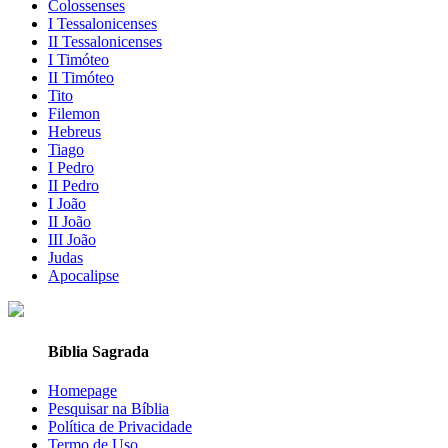
Colossenses
I Tessalonicenses
II Tessalonicenses
I Timóteo
II Timóteo
Tito
Filemon
Hebreus
Tiago
I Pedro
II Pedro
I João
II João
III João
Judas
Apocalipse
Bíblia Sagrada
Homepage
Pesquisar na Bíblia
Política de Privacidade
Termo de Uso