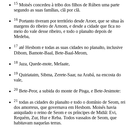
15
Moisés concedeu à tribo dos filhos de Rúben uma parte
segundo as suas famílias, clã por clã.
16
Portanto tiveram por território desde Aroer, que se situa às
margens do ribeiro de Arnom, e desde a cidade que fica no
meio do vale desse ribeiro, e todo o planalto depois de
Medeba,
17
até Hesbom e todas as suas cidades no planalto, inclusive
Dibom, Bamote-Baal, Bete-Baal-Meom,
18
Jaza, Quede-mote, Mefaate,
19
Quiriataim, Sibma, Zerete-Saar, na Arabá, na encosta do
vale,
20
Bete-Peor, a subida do monte de Pisga, e Bete-Jesimote:
21
todas as cidades do planalto e todo o domínio de Seom, rei
dos amorreus, que governava em Hesbom. Moisés havia
aniquilado o reino de Seom e os príncipes de Midiã: Evi,
Requém, Zur, Hur e Reba. Todos vassalos de Seom, que
habitavam naquelas terras.