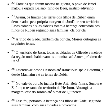
22
Entre os que foram mortos na guerra, o povo de Israel
matou à espada Balaão, filho de Beor, místico adivinho.
23
Assim, os limites das terras dos filhos de Rúben eram
demarcados pela própria margem do Jordão e seu território.
Essas cidades e suas aldeias foram a herança concedida aos
filhos de Rúben segundo suas famílias, clã por clã.
24
À tribo de Gade, também clã por clã, Moisés outorgou as
seguintes terras:
25
O território de Jazar, todas as cidades de Gileade e metade
da região onde habitavam os amonitas até Aroer, próximo de
Rabá.
26
Estendia-se desde Hesbom até Ramate-Mispá e Betonim, e
desde Maanaim até as terras de Debir.
27
No vale do Jordão incluía Bete-Arã, Bete-Ninra, Sucote e
Zafom; o restante do território de Hesbom. Abrangia a
margem leste do Jordão até o mar de Quinerete.
28
Essa foi, portanto, a herança dos filhos de Gade, segundo
suas famílias, com suas cidades e povoados.