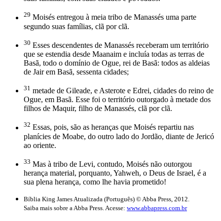
29
Moisés entregou à meia tribo de Manassés uma parte
segundo suas famílias, clã por clã.
30
Esses descendentes de Manassés receberam um território
que se estendia desde Maanaim e incluía todas as terras de
Basã, todo o domínio de Ogue, rei de Basã: todos as aldeias
de Jair em Basã, sessenta cidades;
31
metade de Gileade, e Asterote e Edrei, cidades do reino de
Ogue, em Basã. Esse foi o território outorgado à metade dos
filhos de Maquir, filho de Manassés, clã por clã.
32
Essas, pois, são as heranças que Moisés repartiu nas
planícies de Moabe, do outro lado do Jordão, diante de Jericó
ao oriente.
33
Mas à tribo de Levi, contudo, Moisés não outorgou
herança material, porquanto, Yahweh, o Deus de Israel, é a
sua plena herança, como lhe havia prometido!
Bíblia King James Atualizada (Português) © Abba Press, 2012.
Saiba mais sobre a Abba Press. Acesse:
www.abbapress.com.br