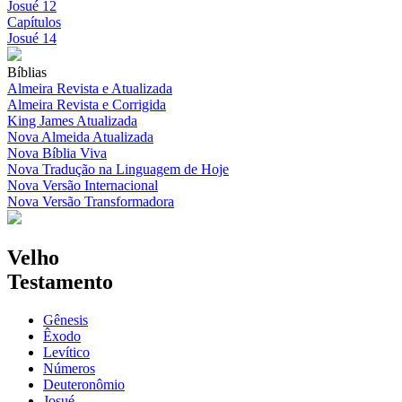
Josué 12
Capítulos
Josué 14
Bíblias
Almeira Revista e Atualizada
Almeira Revista e Corrigida
King James Atualizada
Nova Almeida Atualizada
Nova Bíblia Viva
Nova Tradução na Linguagem de Hoje
Nova Versão Internacional
Nova Versão Transformadora
Velho
Testamento
Gênesis
Êxodo
Levítico
Números
Deuteronômio
Josué