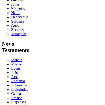
Obadias
Jonas
Miqueias
Naum
Habacuque
Sofonias
Ageu
Zacarias
Malaquias
Novo
Testamento
Mateus
Marcos
Lucas
João
Atos
Romanos
I Coríntios
II Coríntios
Gálatas
Efésios
Filipenses