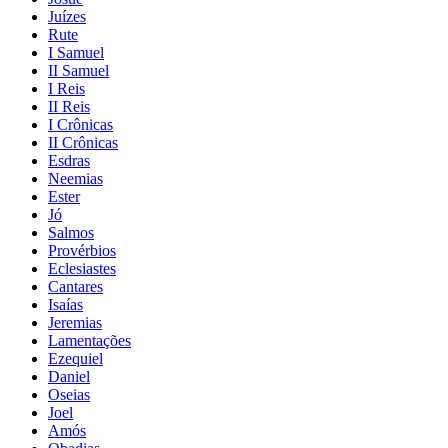
Juízes
Rute
I Samuel
II Samuel
I Reis
II Reis
I Crônicas
II Crônicas
Esdras
Neemias
Ester
Jó
Salmos
Provérbios
Eclesiastes
Cantares
Isaías
Jeremias
Lamentações
Ezequiel
Daniel
Oseias
Joel
Amós