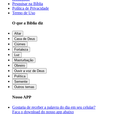
Pesquisar na Bíblia
Política de Privacidade
Termo de Uso
O que a Bíblia diz
Altar
Casa de Deus
Ciúmes
Fortaleza
Luz
Masturbação
Obreiro
Ouvir a voz de Deus
Política
Semente
Outros temas
Nosso APP
Gostaria de receber a palavra do dia em seu celular?
Faça o download do nosso app abaixo