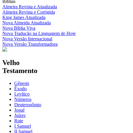
Bíblias
Almeira Revista e Atualizada
Almeira Revista e Corrigida
King James Atualizada
Nova Almeida Atualizada
Nova Bíblia Viva
Nova Tradução na Linguagem de Hoje
Nova Versão Internacional
Nova Versão Transformadora
Velho
Testamento
Gênesis
Êxodo
Levítico
Números
Deuteronômio
Josué
Juízes
Rute
I Samuel
II Samuel