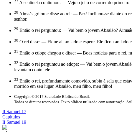
27
A sentinela continuou: — Vejo o jeito de correr do primeiro. 
28
Aimaás gritou e disse ao rei: — Paz! Inclinou-se diante do 
senhor.
29
Então o rei perguntou: — Vai bem o jovem Absalão? Aimaás r
30
O rei disse: — Fique ali ao lado e espere. Ele ficou ao lado e
31
Então o etíope chegou e disse: — Boas notícias para o rei,
32
Então o rei perguntou ao etíope: — Vai bem o jovem Absalã
levantam contra ele.
33
Então o rei, profundamente comovido, subiu à sala que esta
morrido em seu lugar, Absalão, meu filho, meu filho!
Copyright © 2017 Sociedade Bíblica do Brasil.
Todos os direitos reservados. Texto bíblico utilizado com autorização. Sa
II Samuel 17
Capítulos
II Samuel 19