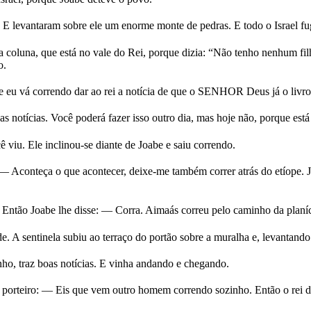
E levantaram sobre ele um enorme monte de pedras. E todo o Israel fug
a coluna, que está no vale do Rei, porque dizia: “Não tenho nenhum f
o.
 eu vá correndo dar ao rei a notícia de que o SENHOR Deus já o livro
 notícias. Você poderá fazer isso outro dia, mas hoje não, porque está 
 viu. Ele inclinou-se diante de Joabe e saiu correndo.
 Aconteça o que acontecer, deixe-me também correr atrás do etíope. J
Então Joabe lhe disse: — Corra. Aimaás correu pelo caminho da planíci
de. A sentinela subiu ao terraço do portão sobre a muralha e, levanta
inho, traz boas notícias. E vinha andando e chegando.
o porteiro: — Eis que vem outro homem correndo sozinho. Então o rei d