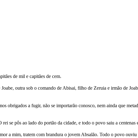
pitães de mil e capitães de cem.
oabe, outra sob o comando de Abisai, filho de Zeruia e irmão de Joabe,
mos obrigados a fugir, não se importarão conosco, nem ainda que metad
ei se pôs ao lado do portão da cidade, e todo o povo saiu a centenas e
 amor a mim, tratem com brandura o jovem Absalão. Todo o povo ouviu q