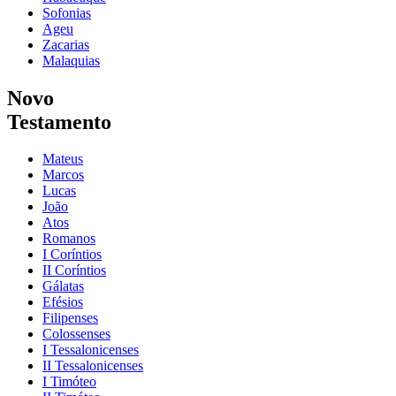
Sofonias
Ageu
Zacarias
Malaquias
Novo
Testamento
Mateus
Marcos
Lucas
João
Atos
Romanos
I Coríntios
II Coríntios
Gálatas
Efésios
Filipenses
Colossenses
I Tessalonicenses
II Tessalonicenses
I Timóteo