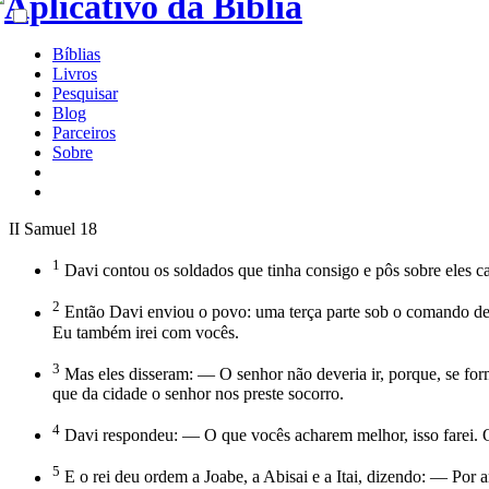
Bíblias
Livros
Pesquisar
Blog
Parceiros
Sobre
II Samuel 18
1
Davi contou os soldados que tinha consigo e pôs sobre eles ca
2
Então Davi enviou o povo: uma terça parte sob o comando de J
Eu também irei com vocês.
3
Mas eles disseram: — O senhor não deveria ir, porque, se for
que da cidade o senhor nos preste socorro.
4
Davi respondeu: — O que vocês acharem melhor, isso farei. O r
5
E o rei deu ordem a Joabe, a Abisai e a Itai, dizendo: — Por