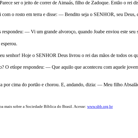
Parece ser o jeito de correr de Aimaás, filho de Zadoque. Então o rei d
rei com o rosto em terra e disse: — Bendito seja o SENHOR, seu Deus,
espondeu: — Vi um grande alvoroço, quando Joabe enviou este seu ser
 esperou.
 meu senhor! Hoje o SENHOR Deus livrou o rei das mãos de todos os que
o? O etíope respondeu: — Que aquilo que aconteceu com aquele jovem a
va por cima do portão e chorou. E, andando, dizia: — Meu filho Absalã
iba mais sobre a Sociedade Bíblica do Brasil. Acesse:
www.sbb.org.br