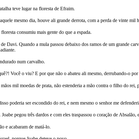
talha teve lugar na floresta de Efraim.
 naquele mesmo dia, houve ali grande derrota, com a perda de vinte mil
a floresta consumiu mais gente do que a espada.
e Davi. Quando a mula passou debaixo dos ramos de um grande carval
adiante.
endurado num carvalho.
ê?! Você o viu? E por que não o abateu ali mesmo, derrubando-o por t
s mil moedas de prata, não estenderia a mão contra o filho do rei, 
 disso poderia ser escondido do rei, e nem mesmo o senhor me defenderi
oabe pegou três dardos e com eles traspassou o coração de Absalão, e
ão e acabaram de matá-lo.
Israel, porque Joabe deteve o povo.