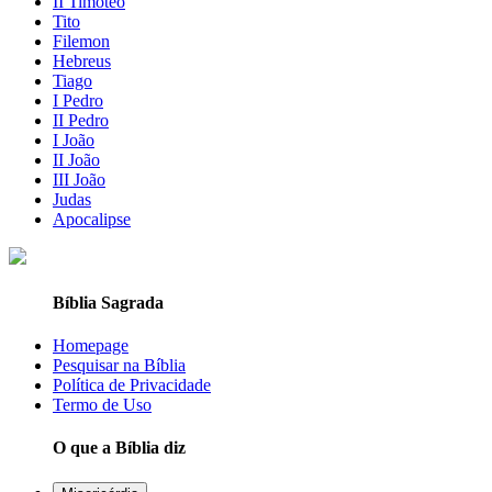
II Timóteo
Tito
Filemon
Hebreus
Tiago
I Pedro
II Pedro
I João
II João
III João
Judas
Apocalipse
Bíblia Sagrada
Homepage
Pesquisar na Bíblia
Política de Privacidade
Termo de Uso
O que a Bíblia diz