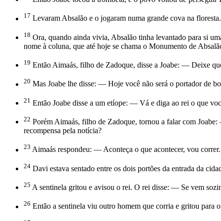
17
Levaram Absalão e o jogaram numa grande cova na floresta. 
18
Ora, quando ainda vivia, Absalão tinha levantado para si um
nome à coluna, que até hoje se chama o Monumento de Absalã
19
Então Aimaás, filho de Zadoque, disse a Joabe: — Deixe que
20
Mas Joabe lhe disse: — Hoje você não será o portador de boas
21
Então Joabe disse a um etíope: — Vá e diga ao rei o que você
22
Porém Aimaás, filho de Zadoque, tornou a falar com Joabe: —
recompensa pela notícia?
23
Aimaás respondeu: — Aconteça o que acontecer, vou correr. 
24
Davi estava sentado entre os dois portões da entrada da cida
25
A sentinela gritou e avisou o rei. O rei disse: — Se vem soz
26
Então a sentinela viu outro homem que corria e gritou para 