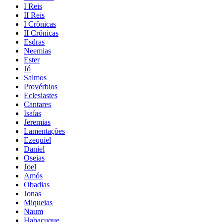
I Reis
II Reis
I Crônicas
II Crônicas
Esdras
Neemias
Ester
Jó
Salmos
Provérbios
Eclesiastes
Cantares
Isaías
Jeremias
Lamentações
Ezequiel
Daniel
Oseias
Joel
Amós
Obadias
Jonas
Miqueias
Naum
Habacuque