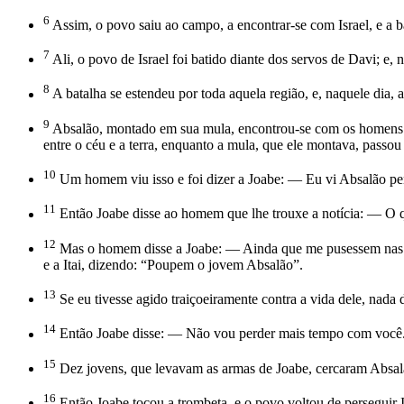
6
Assim, o povo saiu ao campo, a encontrar-se com Israel, e a ba
7
Ali, o povo de Israel foi batido diante dos servos de Davi; e,
8
A batalha se estendeu por toda aquela região, e, naquele dia, 
9
Absalão, montado em sua mula, encontrou-se com os homens d
entre o céu e a terra, enquanto a mula, que ele montava, passou 
10
Um homem viu isso e foi dizer a Joabe: — Eu vi Absalão p
11
Então Joabe disse ao homem que lhe trouxe a notícia: — O qu
12
Mas o homem disse a Joabe: — Ainda que me pusessem nas mão
e a Itai, dizendo: “Poupem o jovem Absalão”.
13
Se eu tivesse agido traiçoeiramente contra a vida dele, nada
14
Então Joabe disse: — Não vou perder mais tempo com você. J
15
Dez jovens, que levavam as armas de Joabe, cercaram Absal
16
Então Joabe tocou a trombeta, e o povo voltou de perseguir 