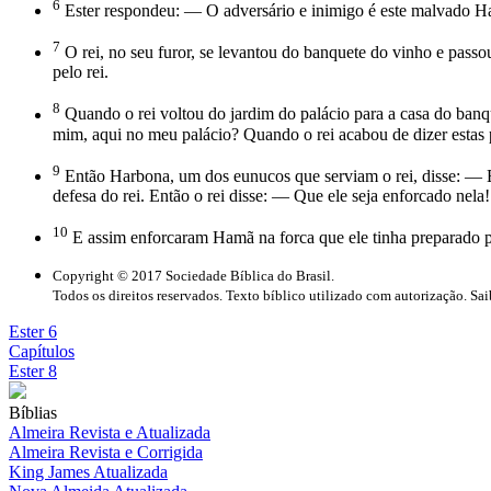
6
Ester respondeu: — O adversário e inimigo é este malvado Ha
7
O rei, no seu furor, se levantou do banquete do vinho e passou
pelo rei.
8
Quando o rei voltou do jardim do palácio para a casa do banqu
mim, aqui no meu palácio? Quando o rei acabou de dizer estas 
9
Então Harbona, um dos eunucos que serviam o rei, disse: — Ei
defesa do rei. Então o rei disse: — Que ele seja enforcado nela!
10
E assim enforcaram Hamã na forca que ele tinha preparado pa
Copyright © 2017 Sociedade Bíblica do Brasil.
Todos os direitos reservados. Texto bíblico utilizado com autorização. Sa
Ester 6
Capítulos
Ester 8
Bíblias
Almeira Revista e Atualizada
Almeira Revista e Corrigida
King James Atualizada