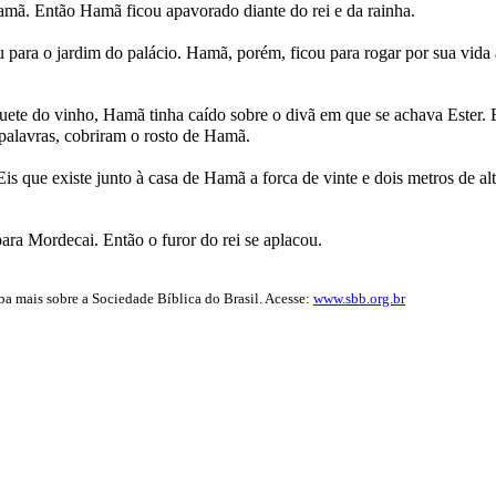
mã. Então Hamã ficou apavorado diante do rei e da rainha.
 para o jardim do palácio. Hamã, porém, ficou para rogar por sua vida à
ete do vinho, Hamã tinha caído sobre o divã em que se achava Ester. En
palavras, cobriram o rosto de Hamã.
s que existe junto à casa de Hamã a forca de vinte e dois metros de al
ra Mordecai. Então o furor do rei se aplacou.
iba mais sobre a Sociedade Bíblica do Brasil. Acesse:
www.sbb.org.br