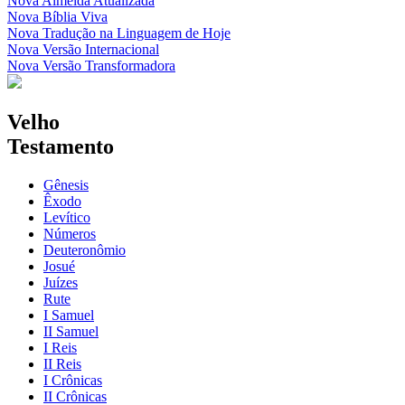
Nova Almeida Atualizada
Nova Bíblia Viva
Nova Tradução na Linguagem de Hoje
Nova Versão Internacional
Nova Versão Transformadora
Velho
Testamento
Gênesis
Êxodo
Levítico
Números
Deuteronômio
Josué
Juízes
Rute
I Samuel
II Samuel
I Reis
II Reis
I Crônicas
II Crônicas