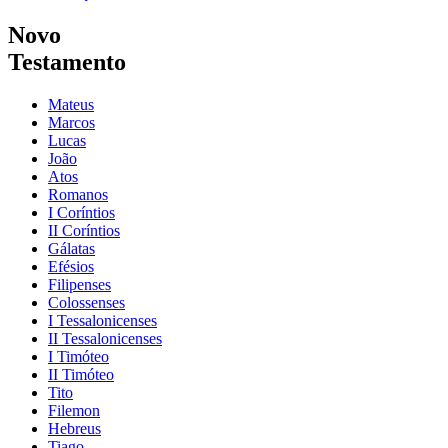
Novo
Testamento
Mateus
Marcos
Lucas
João
Atos
Romanos
I Coríntios
II Coríntios
Gálatas
Efésios
Filipenses
Colossenses
I Tessalonicenses
II Tessalonicenses
I Timóteo
II Timóteo
Tito
Filemon
Hebreus
Tiago