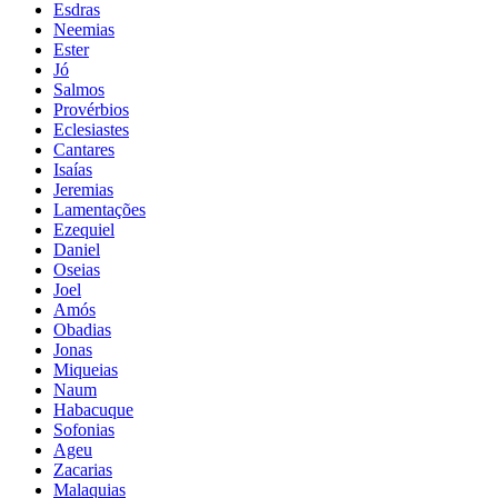
Esdras
Neemias
Ester
Jó
Salmos
Provérbios
Eclesiastes
Cantares
Isaías
Jeremias
Lamentações
Ezequiel
Daniel
Oseias
Joel
Amós
Obadias
Jonas
Miqueias
Naum
Habacuque
Sofonias
Ageu
Zacarias
Malaquias