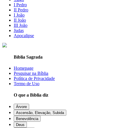
I Pedro
II Pedro
I João
II João
III João
Judas
Apocalipse
Bíblia Sagrada
Homepage
Pesquisar na Bíblia
Política de Privacidade
Termo de Uso
O que a Bíblia diz
Árvore
Ascensão, Elevação, Subida
Benevolência
Deus