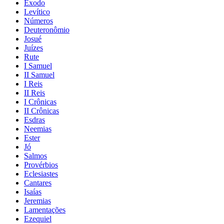
Êxodo
Levítico
Números
Deuteronômio
Josué
Juízes
Rute
I Samuel
II Samuel
I Reis
II Reis
I Crônicas
II Crônicas
Esdras
Neemias
Ester
Jó
Salmos
Provérbios
Eclesiastes
Cantares
Isaías
Jeremias
Lamentações
Ezequiel