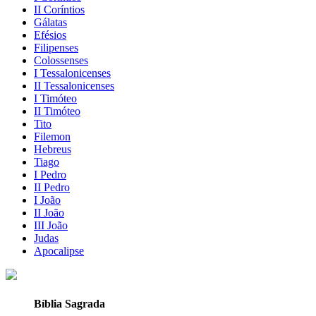
II Coríntios
Gálatas
Efésios
Filipenses
Colossenses
I Tessalonicenses
II Tessalonicenses
I Timóteo
II Timóteo
Tito
Filemon
Hebreus
Tiago
I Pedro
II Pedro
I João
II João
III João
Judas
Apocalipse
Bíblia Sagrada