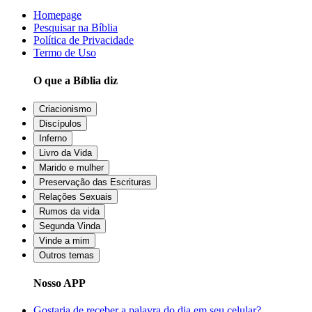
Homepage
Pesquisar na Bíblia
Política de Privacidade
Termo de Uso
O que a Bíblia diz
Criacionismo
Discípulos
Inferno
Livro da Vida
Marido e mulher
Preservação das Escrituras
Relações Sexuais
Rumos da vida
Segunda Vinda
Vinde a mim
Outros temas
Nosso APP
Gostaria de receber a palavra do dia em seu celular?