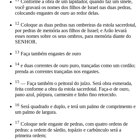
Conforme a obra de um lapidador, quando faz um sinete,
você gravará os nomes dos filhos de Israel nas duas pedras,
colocando engastes de ouro ao redor delas.
12
Coloque as duas pedras nas ombreiras da estola sacerdotal,
por pedras de memória aos filhos de Israel; e Arão levará
esses nomes sobre os seus ombros, para memória diante do
SENHOR.
13
Faça também engastes de ouro
14
e duas correntes de ouro puro, trançadas como um cordão;
prenda as correntes trançadas nos engastes.
15
— Faça também o peitoral do juízo. Será obra esmerada,
feita conforme a obra da estola sacerdotal. Faça-o de ouro,
pano azul, púrpura, carmesim e linho fino retorcido.
16
Será quadrado e duplo, e terá um palmo de comprimento e
um palmo de largura.
17
Coloque nele engaste de pedras, com quatro ordens de
pedras: a ordem de sárdio, topázio e carbúnculo será a
primeira ordem;