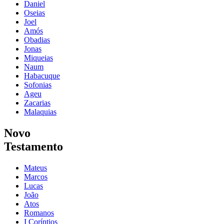
Daniel
Oseias
Joel
Amós
Obadias
Jonas
Miqueias
Naum
Habacuque
Sofonias
Ageu
Zacarias
Malaquias
Novo
Testamento
Mateus
Marcos
Lucas
João
Atos
Romanos
I Coríntios