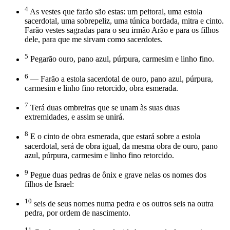
4
As vestes que farão são estas: um peitoral, uma estola
sacerdotal, uma sobrepeliz, uma túnica bordada, mitra e cinto.
Farão vestes sagradas para o seu irmão Arão e para os filhos
dele, para que me sirvam como sacerdotes.
5
Pegarão ouro, pano azul, púrpura, carmesim e linho fino.
6
— Farão a estola sacerdotal de ouro, pano azul, púrpura,
carmesim e linho fino retorcido, obra esmerada.
7
Terá duas ombreiras que se unam às suas duas
extremidades, e assim se unirá.
8
E o cinto de obra esmerada, que estará sobre a estola
sacerdotal, será de obra igual, da mesma obra de ouro, pano
azul, púrpura, carmesim e linho fino retorcido.
9
Pegue duas pedras de ônix e grave nelas os nomes dos
filhos de Israel:
10
seis de seus nomes numa pedra e os outros seis na outra
pedra, por ordem de nascimento.
11