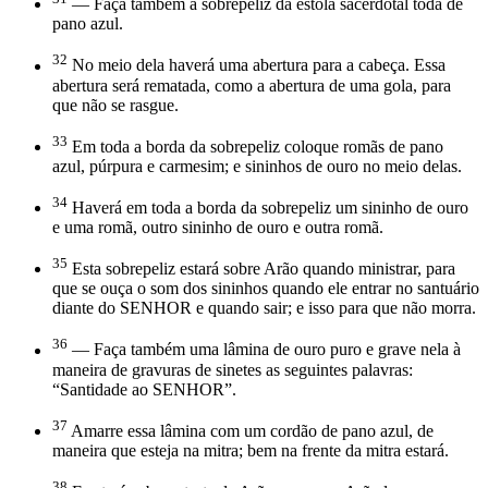
— Faça também a sobrepeliz da estola sacerdotal toda de
pano azul.
32
No meio dela haverá uma abertura para a cabeça. Essa
abertura será rematada, como a abertura de uma gola, para
que não se rasgue.
33
Em toda a borda da sobrepeliz coloque romãs de pano
azul, púrpura e carmesim; e sininhos de ouro no meio delas.
34
Haverá em toda a borda da sobrepeliz um sininho de ouro
e uma romã, outro sininho de ouro e outra romã.
35
Esta sobrepeliz estará sobre Arão quando ministrar, para
que se ouça o som dos sininhos quando ele entrar no santuário
diante do SENHOR e quando sair; e isso para que não morra.
36
— Faça também uma lâmina de ouro puro e grave nela à
maneira de gravuras de sinetes as seguintes palavras:
“Santidade ao SENHOR”.
37
Amarre essa lâmina com um cordão de pano azul, de
maneira que esteja na mitra; bem na frente da mitra estará.
38