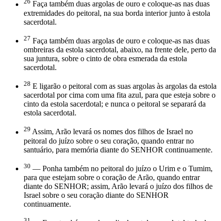
26
Faça também duas argolas de ouro e coloque-as nas duas
extremidades do peitoral, na sua borda interior junto à estola
sacerdotal.
27
Faça também duas argolas de ouro e coloque-as nas duas
ombreiras da estola sacerdotal, abaixo, na frente dele, perto da
sua juntura, sobre o cinto de obra esmerada da estola
sacerdotal.
28
E ligarão o peitoral com as suas argolas às argolas da estola
sacerdotal por cima com uma fita azul, para que esteja sobre o
cinto da estola sacerdotal; e nunca o peitoral se separará da
estola sacerdotal.
29
Assim, Arão levará os nomes dos filhos de Israel no
peitoral do juízo sobre o seu coração, quando entrar no
santuário, para memória diante do SENHOR continuamente.
30
— Ponha também no peitoral do juízo o Urim e o Tumim,
para que estejam sobre o coração de Arão, quando entrar
diante do SENHOR; assim, Arão levará o juízo dos filhos de
Israel sobre o seu coração diante do SENHOR
continuamente.
31