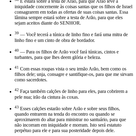
E estará sobre a testa de Arão, para que Arão leve a
iniquidade concernente às coisas santas que os filhos de Israel
consagrarem em todas as ofertas de suas coisas santas. Essa
lâmina sempre estará sobre a testa de Arão, para que eles
sejam aceitos diante do SENHOR.
39
— Você tecerá a túnica de linho fino e fará uma mitra de
linho fino e um cinto de obra de bordador.
40
— Para os filhos de Arão você fará túnicas, cintos e
turbantes, para que lhes deem glória e beleza.
41
Com essas roupas vista o seu irmão Arão, bem como os
filhos dele; unja, consagre e santifique-os, para que me sirvam
como sacerdotes.
42
Faça também calções de linho para eles, para cobrirem a
pele nua; irão da cintura às coxas.
43
Esses calções estarão sobre Arão e sobre seus filhos,
quando entrarem na tenda do encontro ou quando se
aproximarem do altar para ministrar no santuário, para que
não incorram em iniquidade e morram. Isto será estatuto
perpétuo para ele e para sua posteridade depois dele.