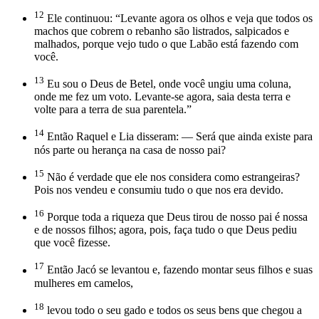
12
Ele continuou: “Levante agora os olhos e veja que todos os
machos que cobrem o rebanho são listrados, salpicados e
malhados, porque vejo tudo o que Labão está fazendo com
você.
13
Eu sou o Deus de Betel, onde você ungiu uma coluna,
onde me fez um voto. Levante-se agora, saia desta terra e
volte para a terra de sua parentela.”
14
Então Raquel e Lia disseram: — Será que ainda existe para
nós parte ou herança na casa de nosso pai?
15
Não é verdade que ele nos considera como estrangeiras?
Pois nos vendeu e consumiu tudo o que nos era devido.
16
Porque toda a riqueza que Deus tirou de nosso pai é nossa
e de nossos filhos; agora, pois, faça tudo o que Deus pediu
que você fizesse.
17
Então Jacó se levantou e, fazendo montar seus filhos e suas
mulheres em camelos,
18
levou todo o seu gado e todos os seus bens que chegou a