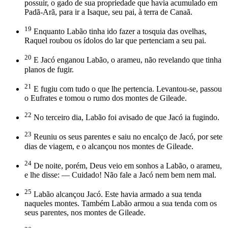
possuir, o gado de sua propriedade que havia acumulado em
Padã-Arã, para ir a Isaque, seu pai, à terra de Canaã.
19
Enquanto Labão tinha ido fazer a tosquia das ovelhas,
Raquel roubou os ídolos do lar que pertenciam a seu pai.
20
E Jacó enganou Labão, o arameu, não revelando que tinha
planos de fugir.
21
E fugiu com tudo o que lhe pertencia. Levantou-se, passou
o Eufrates e tomou o rumo dos montes de Gileade.
22
No terceiro dia, Labão foi avisado de que Jacó ia fugindo.
23
Reuniu os seus parentes e saiu no encalço de Jacó, por sete
dias de viagem, e o alcançou nos montes de Gileade.
24
De noite, porém, Deus veio em sonhos a Labão, o arameu,
e lhe disse: — Cuidado! Não fale a Jacó nem bem nem mal.
25
Labão alcançou Jacó. Este havia armado a sua tenda
naqueles montes. Também Labão armou a sua tenda com os
seus parentes, nos montes de Gileade.