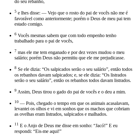
do seu rebanho,
5
e lhes disse: — Vejo que o rosto do pai de vocês não me é
favorável como anteriormente; porém o Deus de meu pai tem
estado comigo.
6
Vocês mesmas sabem que com todo empenho tenho
trabalhado para o pai de vocês,
7
mas ele me tem enganado e por dez vezes mudou o meu
salário; porém Deus não permitiu que ele me prejudicasse.
8
Se ele dizia: “Os salpicados serão o seu salário”, então todos
os rebanhos davam salpicados; e, se ele dizia: “Os listrados
serão o seu salário”, então os rebanhos todos davam listrados.
9
Assim, Deus tirou o gado do pai de vocês e o deu a mim.
10
— Pois, chegado o tempo em que os animais acasalavam,
levantei os olhos e vi em sonhos que os machos que cobriam
as ovelhas eram listrados, salpicados e malhados.
11
E o Anjo de Deus me disse em sonho: “Jacó!” E eu
respondi: “Eis-me aqui!”