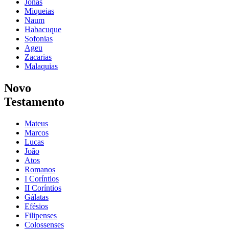
Jonas
Miqueias
Naum
Habacuque
Sofonias
Ageu
Zacarias
Malaquias
Novo
Testamento
Mateus
Marcos
Lucas
João
Atos
Romanos
I Coríntios
II Coríntios
Gálatas
Efésios
Filipenses
Colossenses