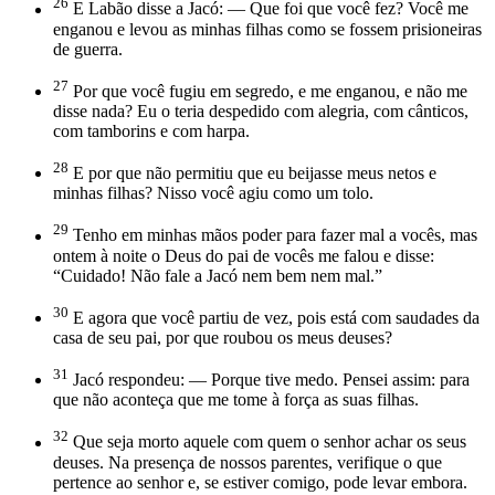
26
E Labão disse a Jacó: — Que foi que você fez? Você me
enganou e levou as minhas filhas como se fossem prisioneiras
de guerra.
27
Por que você fugiu em segredo, e me enganou, e não me
disse nada? Eu o teria despedido com alegria, com cânticos,
com tamborins e com harpa.
28
E por que não permitiu que eu beijasse meus netos e
minhas filhas? Nisso você agiu como um tolo.
29
Tenho em minhas mãos poder para fazer mal a vocês, mas
ontem à noite o Deus do pai de vocês me falou e disse:
“Cuidado! Não fale a Jacó nem bem nem mal.”
30
E agora que você partiu de vez, pois está com saudades da
casa de seu pai, por que roubou os meus deuses?
31
Jacó respondeu: — Porque tive medo. Pensei assim: para
que não aconteça que me tome à força as suas filhas.
32
Que seja morto aquele com quem o senhor achar os seus
deuses. Na presença de nossos parentes, verifique o que
pertence ao senhor e, se estiver comigo, pode levar embora.