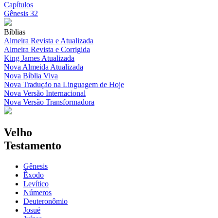
Capítulos
Gênesis 32
Bíblias
Almeira Revista e Atualizada
Almeira Revista e Corrigida
King James Atualizada
Nova Almeida Atualizada
Nova Bíblia Viva
Nova Tradução na Linguagem de Hoje
Nova Versão Internacional
Nova Versão Transformadora
Velho
Testamento
Gênesis
Êxodo
Levítico
Números
Deuteronômio
Josué