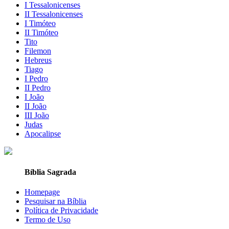
I Tessalonicenses
II Tessalonicenses
I Timóteo
II Timóteo
Tito
Filemon
Hebreus
Tiago
I Pedro
II Pedro
I João
II João
III João
Judas
Apocalipse
Bíblia Sagrada
Homepage
Pesquisar na Bíblia
Política de Privacidade
Termo de Uso