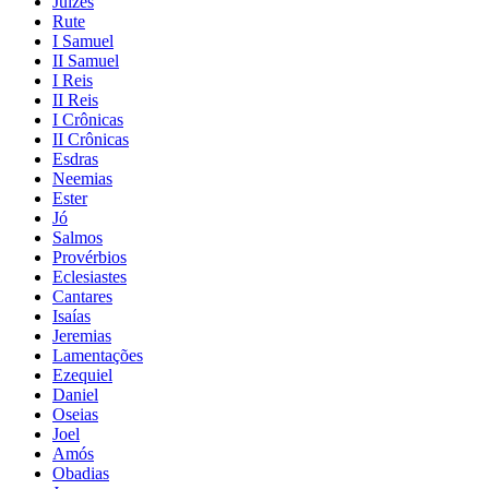
Juízes
Rute
I Samuel
II Samuel
I Reis
II Reis
I Crônicas
II Crônicas
Esdras
Neemias
Ester
Jó
Salmos
Provérbios
Eclesiastes
Cantares
Isaías
Jeremias
Lamentações
Ezequiel
Daniel
Oseias
Joel
Amós
Obadias