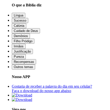
O que a Bíblia diz
Língua
Sucesso
Calúnia
Cuidado de Deus
Demônios
Filho Pródigo
Irmãos
Justificação
Pureza
Recompensas
Outros temas
Nosso APP
Gostaria de receber a palavra do dia em seu celular?
Faça o download do nosso app abaixo
Siga-nos