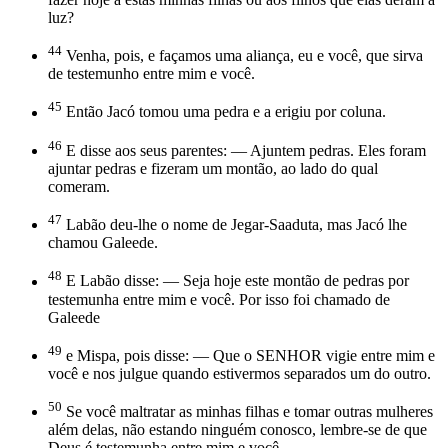
luz?
44
Venha, pois, e façamos uma aliança, eu e você, que sirva
de testemunho entre mim e você.
45
Então Jacó tomou uma pedra e a erigiu por coluna.
46
E disse aos seus parentes: — Ajuntem pedras. Eles foram
ajuntar pedras e fizeram um montão, ao lado do qual
comeram.
47
Labão deu-lhe o nome de Jegar-Saaduta, mas Jacó lhe
chamou Galeede.
48
E Labão disse: — Seja hoje este montão de pedras por
testemunha entre mim e você. Por isso foi chamado de
Galeede
49
e Mispa, pois disse: — Que o SENHOR vigie entre mim e
você e nos julgue quando estivermos separados um do outro.
50
Se você maltratar as minhas filhas e tomar outras mulheres
além delas, não estando ninguém conosco, lembre-se de que
Deus é testemunha entre mim e você.