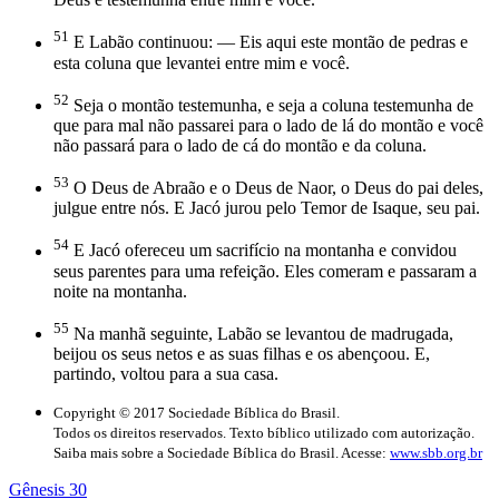
51
E Labão continuou: — Eis aqui este montão de pedras e
esta coluna que levantei entre mim e você.
52
Seja o montão testemunha, e seja a coluna testemunha de
que para mal não passarei para o lado de lá do montão e você
não passará para o lado de cá do montão e da coluna.
53
O Deus de Abraão e o Deus de Naor, o Deus do pai deles,
julgue entre nós. E Jacó jurou pelo Temor de Isaque, seu pai.
54
E Jacó ofereceu um sacrifício na montanha e convidou
seus parentes para uma refeição. Eles comeram e passaram a
noite na montanha.
55
Na manhã seguinte, Labão se levantou de madrugada,
beijou os seus netos e as suas filhas e os abençoou. E,
partindo, voltou para a sua casa.
Copyright © 2017 Sociedade Bíblica do Brasil.
Todos os direitos reservados. Texto bíblico utilizado com autorização.
Saiba mais sobre a Sociedade Bíblica do Brasil. Acesse:
www.sbb.org.br
Gênesis 30