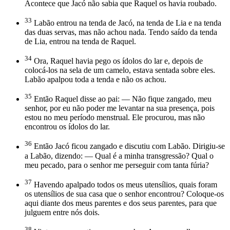
Acontece que Jacó não sabia que Raquel os havia roubado.
33
Labão entrou na tenda de Jacó, na tenda de Lia e na tenda
das duas servas, mas não achou nada. Tendo saído da tenda
de Lia, entrou na tenda de Raquel.
34
Ora, Raquel havia pego os ídolos do lar e, depois de
colocá-los na sela de um camelo, estava sentada sobre eles.
Labão apalpou toda a tenda e não os achou.
35
Então Raquel disse ao pai: — Não fique zangado, meu
senhor, por eu não poder me levantar na sua presença, pois
estou no meu período menstrual. Ele procurou, mas não
encontrou os ídolos do lar.
36
Então Jacó ficou zangado e discutiu com Labão. Dirigiu-se
a Labão, dizendo: — Qual é a minha transgressão? Qual o
meu pecado, para o senhor me perseguir com tanta fúria?
37
Havendo apalpado todos os meus utensílios, quais foram
os utensílios de sua casa que o senhor encontrou? Coloque-os
aqui diante dos meus parentes e dos seus parentes, para que
julguem entre nós dois.
38