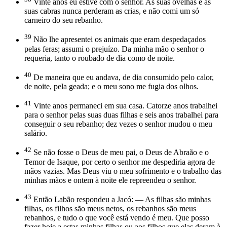
Vinte anos eu estive com o senhor. As suas ovelhas e as
suas cabras nunca perderam as crias, e não comi um só
carneiro do seu rebanho.
39
Não lhe apresentei os animais que eram despedaçados
pelas feras; assumi o prejuízo. Da minha mão o senhor o
requeria, tanto o roubado de dia como de noite.
40
De maneira que eu andava, de dia consumido pelo calor,
de noite, pela geada; e o meu sono me fugia dos olhos.
41
Vinte anos permaneci em sua casa. Catorze anos trabalhei
para o senhor pelas suas duas filhas e seis anos trabalhei para
conseguir o seu rebanho; dez vezes o senhor mudou o meu
salário.
42
Se não fosse o Deus de meu pai, o Deus de Abraão e o
Temor de Isaque, por certo o senhor me despediria agora de
mãos vazias. Mas Deus viu o meu sofrimento e o trabalho das
minhas mãos e ontem à noite ele repreendeu o senhor.
43
Então Labão respondeu a Jacó: — As filhas são minhas
filhas, os filhos são meus netos, os rebanhos são meus
rebanhos, e tudo o que você está vendo é meu. Que posso
fazer hoje a estas minhas filhas ou aos filhos que elas deram à