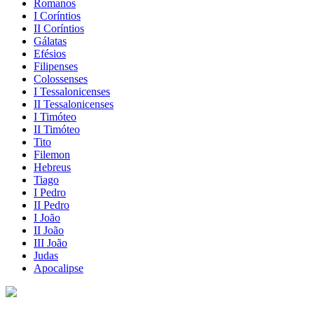
Romanos
I Coríntios
II Coríntios
Gálatas
Efésios
Filipenses
Colossenses
I Tessalonicenses
II Tessalonicenses
I Timóteo
II Timóteo
Tito
Filemon
Hebreus
Tiago
I Pedro
II Pedro
I João
II João
III João
Judas
Apocalipse