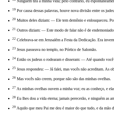
Ninguém tira a minha vida; pelo contrário, eu espontaneamen
19
Por causa dessas palavras, houve nova divisão entre os judeu
20
Muitos deles diziam: — Ele tem demônio e enlouqueceu. Por
21
Outros diziam: — Este modo de falar não é de endemoniado.
22
Celebrava-se em Jerusalém a Festa da Dedicação. Era invern
23
Jesus passeava no templo, no Pórtico de Salomão.
24
Então os judeus o rodearam e disseram: — Até quando você n
25
Jesus respondeu: — Já falei, mas vocês não acreditam. As 
26
Mas vocês não creem, porque não são das minhas ovelhas.
27
As minhas ovelhas ouvem a minha voz; eu as conheço, e el
28
Eu lhes dou a vida eterna; jamais perecerão, e ninguém as a
29
Aquilo que meu Pai me deu é maior do que tudo, e da mão d