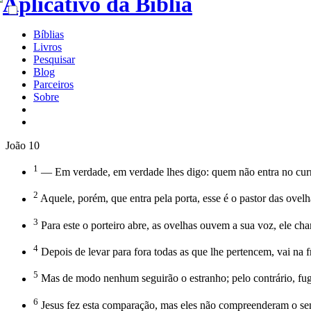
Bíblias
Livros
Pesquisar
Blog
Parceiros
Sobre
João 10
1
— Em verdade, em verdade lhes digo: quem não entra no curral 
2
Aquele, porém, que entra pela porta, esse é o pastor das ovelh
3
Para este o porteiro abre, as ovelhas ouvem a sua voz, ele ch
4
Depois de levar para fora todas as que lhe pertencem, vai na 
5
Mas de modo nenhum seguirão o estranho; pelo contrário, fug
6
Jesus fez esta comparação, mas eles não compreenderam o sent