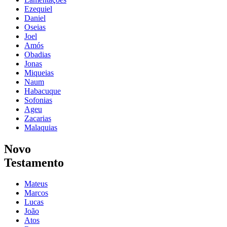
Ezequiel
Daniel
Oseias
Joel
Amós
Obadias
Jonas
Miqueias
Naum
Habacuque
Sofonias
Ageu
Zacarias
Malaquias
Novo
Testamento
Mateus
Marcos
Lucas
João
Atos