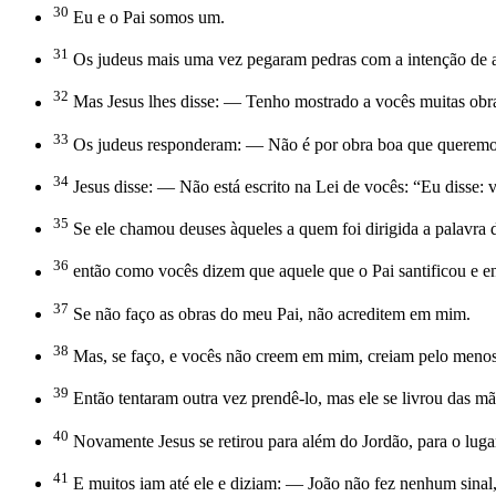
30
Eu e o Pai somos um.
31
Os judeus mais uma vez pegaram pedras com a intenção de a
32
Mas Jesus lhes disse: — Tenho mostrado a vocês muitas obra
33
Os judeus responderam: — Não é por obra boa que queremos 
34
Jesus disse: — Não está escrito na Lei de vocês: “Eu disse: 
35
Se ele chamou deuses àqueles a quem foi dirigida a palavra
36
então como vocês dizem que aquele que o Pai santificou e e
37
Se não faço as obras do meu Pai, não acreditem em mim.
38
Mas, se faço, e vocês não creem em mim, creiam pelo menos 
39
Então tentaram outra vez prendê-lo, mas ele se livrou das mã
40
Novamente Jesus se retirou para além do Jordão, para o lugar
41
E muitos iam até ele e diziam: — João não fez nenhum sinal,