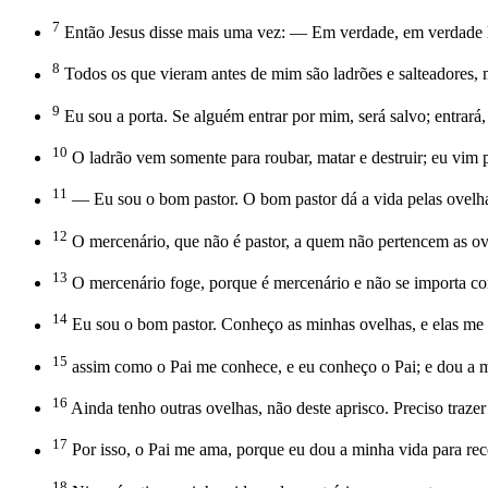
7
Então Jesus disse mais uma vez: — Em verdade, em verdade lh
8
Todos os que vieram antes de mim são ladrões e salteadores, 
9
Eu sou a porta. Se alguém entrar por mim, será salvo; entrará,
10
O ladrão vem somente para roubar, matar e destruir; eu vim
11
— Eu sou o bom pastor. O bom pastor dá a vida pelas ovelh
12
O mercenário, que não é pastor, a quem não pertencem as ove
13
O mercenário foge, porque é mercenário e não se importa co
14
Eu sou o bom pastor. Conheço as minhas ovelhas, e elas m
15
assim como o Pai me conhece, e eu conheço o Pai; e dou a m
16
Ainda tenho outras ovelhas, não deste aprisco. Preciso traze
17
Por isso, o Pai me ama, porque eu dou a minha vida para rec
18