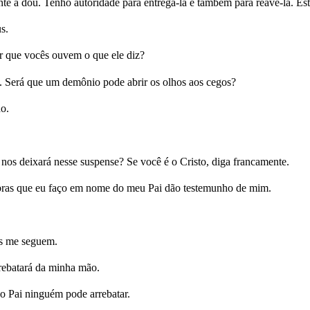
te a dou. Tenho autoridade para entregá-la e também para reavê-la. Es
s.
 que vocês ouvem o que ele diz?
 Será que um demônio pode abrir os olhos aos cegos?
o.
os deixará nesse suspense? Se você é o Cristo, diga francamente.
obras que eu faço em nome do meu Pai dão testemunho de mim.
as me seguem.
rrebatará da minha mão.
o Pai ninguém pode arrebatar.