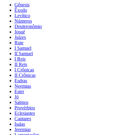
Gênesis
Êxodo
Levítico
Números
Deuteronômio
Josué
Juízes
Rute
I Samuel
II Samuel
I Reis
II Reis
I Crônicas
II Crônicas
Esdras
Neemias
Ester
Jó
Salmos
Provérbios
Eclesiastes
Cantares
Isaías
Jeremias
Lamentações