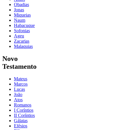
Obadias
Jonas
Miqueias
Naum
Habacuque
Sofonias
Ageu
Zacarias
Malaquias
Novo
Testamento
Mateus
Marcos
Lucas
João
Atos
Romanos
I Coríntios
II Coríntios
Gálatas
Efésios