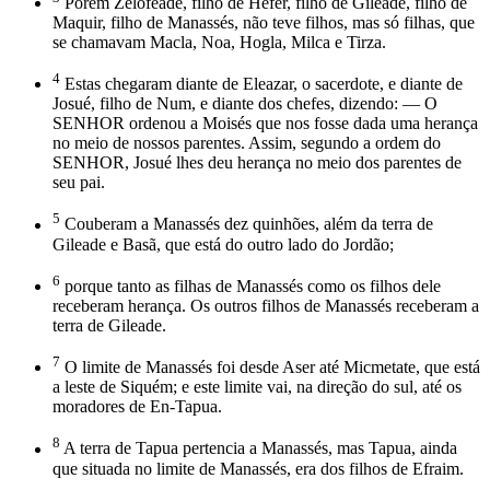
Porém Zelofeade, filho de Héfer, filho de Gileade, filho de
Maquir, filho de Manassés, não teve filhos, mas só filhas, que
se chamavam Macla, Noa, Hogla, Milca e Tirza.
4
Estas chegaram diante de Eleazar, o sacerdote, e diante de
Josué, filho de Num, e diante dos chefes, dizendo: — O
SENHOR ordenou a Moisés que nos fosse dada uma herança
no meio de nossos parentes. Assim, segundo a ordem do
SENHOR, Josué lhes deu herança no meio dos parentes de
seu pai.
5
Couberam a Manassés dez quinhões, além da terra de
Gileade e Basã, que está do outro lado do Jordão;
6
porque tanto as filhas de Manassés como os filhos dele
receberam herança. Os outros filhos de Manassés receberam a
terra de Gileade.
7
O limite de Manassés foi desde Aser até Micmetate, que está
a leste de Siquém; e este limite vai, na direção do sul, até os
moradores de En-Tapua.
8
A terra de Tapua pertencia a Manassés, mas Tapua, ainda
que situada no limite de Manassés, era dos filhos de Efraim.