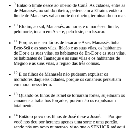
9
Então o limite desce ao ribeiro de Caná. As cidades, entre as
de Manassés, ao sul do ribeiro, pertenciam a Efraim; então o
limite de Manassés vai ao norte do ribeiro, terminando no mar.
10
Efraim, ao sul, Manassés, ao norte, e o mar é seu limite;
pelo norte, tocam em Aser e, pelo leste, em Issacar.
11
Porque, nos territórios de Issacar e Aser, Manassés tinha
Bete-Seã e as suas vilas, Ibleão e as suas vilas, os habitantes
de Dor e as suas vilas, os habitantes de En-Dor e as suas vilas,
os habitantes de Taanaque e as suas vilas e os habitantes de
Megido e as suas vilas, a região das três colinas.
12
E os filhos de Manassés não puderam expulsar os
moradores daquelas cidades, porque os cananeus persistiam
em morar nessa terra.
13
Quando os filhos de Israel se tornaram fortes, sujeitaram os
cananeus a trabalhos forçados, porém não os expulsaram
totalmente.
14
Então o povo dos filhos de José disse a Josué: — Por que
você nos deu por herança apenas uma sorte e uma porção,
sendo nós um povo numeroso, visto que o SENHOR até aqui