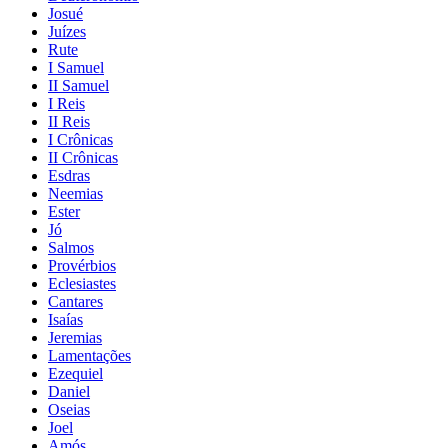
Josué
Juízes
Rute
I Samuel
II Samuel
I Reis
II Reis
I Crônicas
II Crônicas
Esdras
Neemias
Ester
Jó
Salmos
Provérbios
Eclesiastes
Cantares
Isaías
Jeremias
Lamentações
Ezequiel
Daniel
Oseias
Joel
Amós