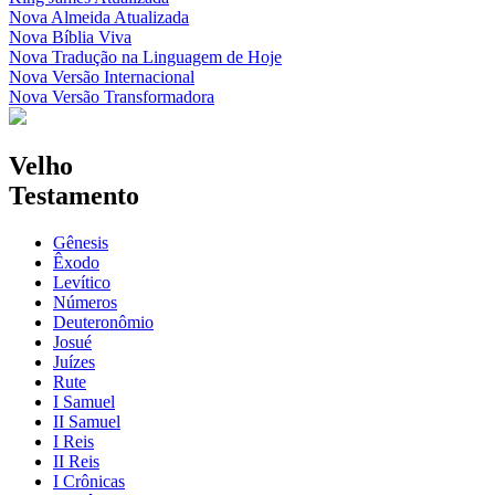
Nova Almeida Atualizada
Nova Bíblia Viva
Nova Tradução na Linguagem de Hoje
Nova Versão Internacional
Nova Versão Transformadora
Velho
Testamento
Gênesis
Êxodo
Levítico
Números
Deuteronômio
Josué
Juízes
Rute
I Samuel
II Samuel
I Reis
II Reis
I Crônicas