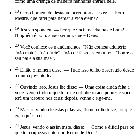
como uma criança de maneira nenhuma entrará nele.
18
Certo homem de destaque perguntou a Jesus: — Bom
Mestre, que farei para herdar a vida eterna?
19
Jesus respondeu: — Por que você me chama de bom?
Ninguém é bom, a não ser um, que é Deus.
20
Você conhece os mandamentos: “Não cometa adultério”,
“não mate”, “não furte”, “não dê falso testemunho”, “honre o
seu pai e a sua mãe”.
21
Então o homem disse: — Tudo isso tenho observado desde
a minha juventude.
22
Ouvindo isso, Jesus lhe disse: — Uma coisa ainda falta a
você: venda tudo o que tem, dê o dinheiro aos pobres e você
terá um tesouro nos céus; depois, venha e siga-me.
23
Mas, ouvindo ele estas palavras, ficou muito triste, porque
era riquíssimo.
24
Jesus, vendo-o assim triste, disse: — Como é difícil para os
que têm riquezas entrar no Reino de Deus!