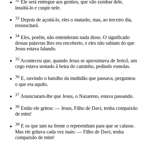
32
Ele será entregue aos gentios, que vão zombar dele,
insultá-lo e cuspir nele.
33
Depois de açoitá-lo, eles o matarão, mas, ao terceiro dia,
ressuscitará.
34
Eles, porém, não entenderam nada disso. O significado
dessas palavras lhes era encoberto, e eles não sabiam do que
Jesus estava falando.
35
Aconteceu que, quando Jesus se aproximava de Jericó, um
cego estava sentado à beira do caminho, pedindo esmolas.
36
E, ouvindo o barulho da multidão que passava, perguntou
o que era aquilo.
37
Anunciaram-lhe que Jesus, o Nazareno, estava passando.
38
Então ele gritou: — Jesus, Filho de Davi, tenha compaixão
de mim!
39
E os que iam na frente o repreendiam para que se calasse.
Mas ele gritava cada vez mais: — Filho de Davi, tenha
compaixão de mim!