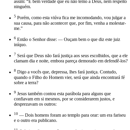
assim: “É bem verdade que eu não temo a Deus, nem respeito
ninguém.
5
Porém, como esta viúva fica me incomodando, vou julgar a
sua causa, para não acontecer que, por fim, venha a molestar-
me.”
6
Então o Senhor disse: — Ouçam bem o que diz este juiz
iníquo.
7
Será que Deus não fará justiça aos seus escolhidos, que a ele
clamam dia e noite, embora pareça demorado em defendê-los?
8
Digo a vocês que, depressa, lhes fará justiça. Contudo,
quando o Filho do Homem vier, será que ainda encontrará fé
sobre a terra?
9
Jesus também contou esta parábola para alguns que
confiavam em si mesmos, por se considerarem justos, e
desprezavam os outros:
10
— Dois homens foram ao templo para orar: um era fariseu
e o outro era publicano.
11