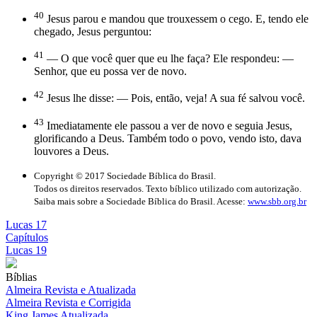
40
Jesus parou e mandou que trouxessem o cego. E, tendo ele
chegado, Jesus perguntou:
41
— O que você quer que eu lhe faça? Ele respondeu: —
Senhor, que eu possa ver de novo.
42
Jesus lhe disse: — Pois, então, veja! A sua fé salvou você.
43
Imediatamente ele passou a ver de novo e seguia Jesus,
glorificando a Deus. Também todo o povo, vendo isto, dava
louvores a Deus.
Copyright © 2017 Sociedade Bíblica do Brasil.
Todos os direitos reservados. Texto bíblico utilizado com autorização.
Saiba mais sobre a Sociedade Bíblica do Brasil. Acesse:
www.sbb.org.br
Lucas 17
Capítulos
Lucas 19
Bíblias
Almeira Revista e Atualizada
Almeira Revista e Corrigida
King James Atualizada