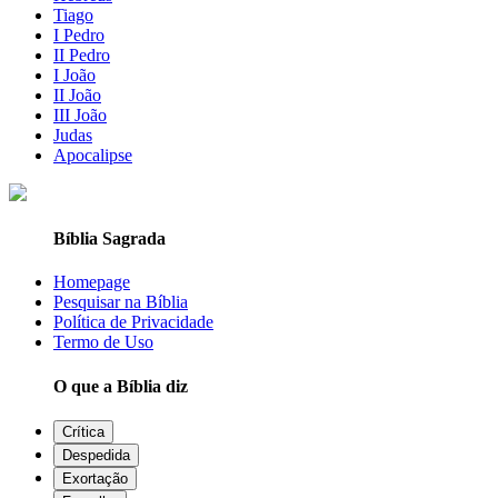
Tiago
I Pedro
II Pedro
I João
II João
III João
Judas
Apocalipse
Bíblia Sagrada
Homepage
Pesquisar na Bíblia
Política de Privacidade
Termo de Uso
O que a Bíblia diz
Crítica
Despedida
Exortação