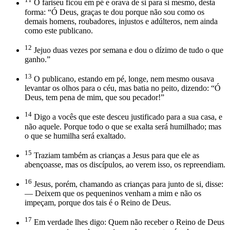
O fariseu ficou em pé e orava de si para si mesmo, desta
forma: “Ó Deus, graças te dou porque não sou como os
demais homens, roubadores, injustos e adúlteros, nem ainda
como este publicano.
12
Jejuo duas vezes por semana e dou o dízimo de tudo o que
ganho.”
13
O publicano, estando em pé, longe, nem mesmo ousava
levantar os olhos para o céu, mas batia no peito, dizendo: “Ó
Deus, tem pena de mim, que sou pecador!”
14
Digo a vocês que este desceu justificado para a sua casa, e
não aquele. Porque todo o que se exalta será humilhado; mas
o que se humilha será exaltado.
15
Traziam também as crianças a Jesus para que ele as
abençoasse, mas os discípulos, ao verem isso, os repreendiam.
16
Jesus, porém, chamando as crianças para junto de si, disse:
— Deixem que os pequeninos venham a mim e não os
impeçam, porque dos tais é o Reino de Deus.
17
Em verdade lhes digo: Quem não receber o Reino de Deus