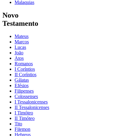
Malaquias
Novo
Testamento
Mateus
Marcos
Lucas
João
Atos
Romanos
I Coríntios
II Coríntios
Gálatas
Efésios
Filipenses
Colossenses
I Tessalonicenses
II Tessalonicenses
I Timóteo
II Timóteo
Tito
Filemon
Hebreus