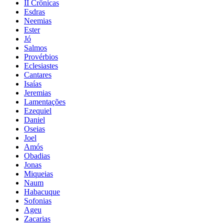
II Crônicas
Esdras
Neemias
Ester
Jó
Salmos
Provérbios
Eclesiastes
Cantares
Isaías
Jeremias
Lamentações
Ezequiel
Daniel
Oseias
Joel
Amós
Obadias
Jonas
Miqueias
Naum
Habacuque
Sofonias
Ageu
Zacarias