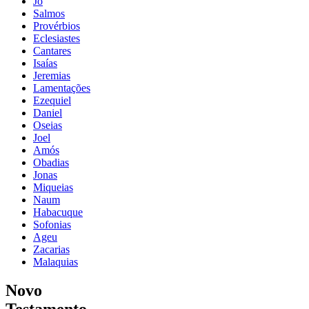
Jó
Salmos
Provérbios
Eclesiastes
Cantares
Isaías
Jeremias
Lamentações
Ezequiel
Daniel
Oseias
Joel
Amós
Obadias
Jonas
Miqueias
Naum
Habacuque
Sofonias
Ageu
Zacarias
Malaquias
Novo