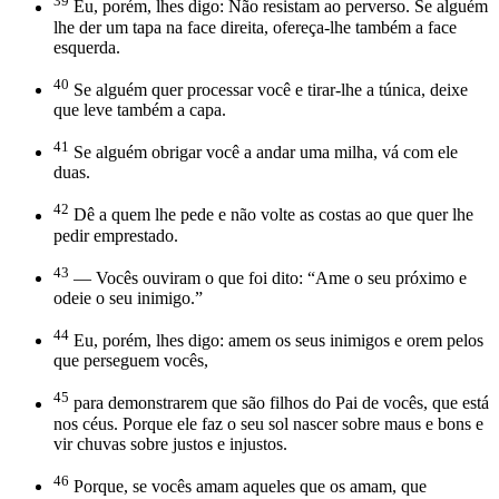
39
Eu, porém, lhes digo: Não resistam ao perverso. Se alguém
lhe der um tapa na face direita, ofereça-lhe também a face
esquerda.
40
Se alguém quer processar você e tirar-lhe a túnica, deixe
que leve também a capa.
41
Se alguém obrigar você a andar uma milha, vá com ele
duas.
42
Dê a quem lhe pede e não volte as costas ao que quer lhe
pedir emprestado.
43
— Vocês ouviram o que foi dito: “Ame o seu próximo e
odeie o seu inimigo.”
44
Eu, porém, lhes digo: amem os seus inimigos e orem pelos
que perseguem vocês,
45
para demonstrarem que são filhos do Pai de vocês, que está
nos céus. Porque ele faz o seu sol nascer sobre maus e bons e
vir chuvas sobre justos e injustos.
46
Porque, se vocês amam aqueles que os amam, que