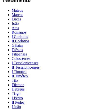
Testamento
Mateus
Marcos
Lucas
João
Atos
Romanos
I Coríntios
II Coríntios
Gálatas
Efésios
Filipenses
Colossenses
I Tessalonicenses
II Tessalonicenses
I Timóteo
II Timóteo
Tito
Filemon
Hebreus
Tiago
I Pedro
II Pedro
I João