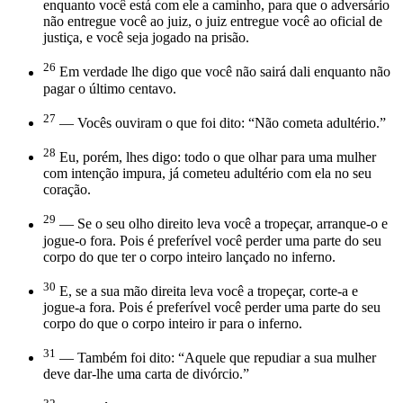
enquanto você está com ele a caminho, para que o adversário
não entregue você ao juiz, o juiz entregue você ao oficial de
justiça, e você seja jogado na prisão.
26
Em verdade lhe digo que você não sairá dali enquanto não
pagar o último centavo.
27
— Vocês ouviram o que foi dito: “Não cometa adultério.”
28
Eu, porém, lhes digo: todo o que olhar para uma mulher
com intenção impura, já cometeu adultério com ela no seu
coração.
29
— Se o seu olho direito leva você a tropeçar, arranque-o e
jogue-o fora. Pois é preferível você perder uma parte do seu
corpo do que ter o corpo inteiro lançado no inferno.
30
E, se a sua mão direita leva você a tropeçar, corte-a e
jogue-a fora. Pois é preferível você perder uma parte do seu
corpo do que o corpo inteiro ir para o inferno.
31
— Também foi dito: “Aquele que repudiar a sua mulher
deve dar-lhe uma carta de divórcio.”