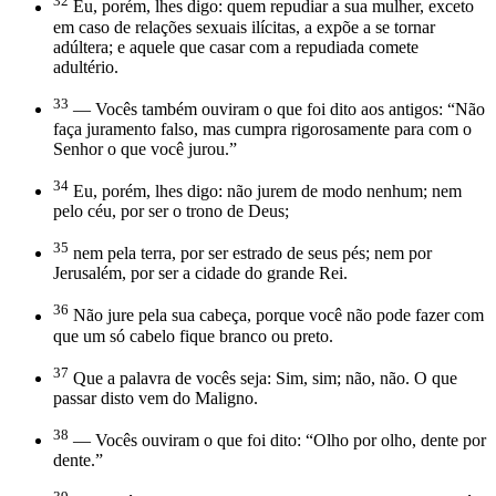
32
Eu, porém, lhes digo: quem repudiar a sua mulher, exceto
em caso de relações sexuais ilícitas, a expõe a se tornar
adúltera; e aquele que casar com a repudiada comete
adultério.
33
— Vocês também ouviram o que foi dito aos antigos: “Não
faça juramento falso, mas cumpra rigorosamente para com o
Senhor o que você jurou.”
34
Eu, porém, lhes digo: não jurem de modo nenhum; nem
pelo céu, por ser o trono de Deus;
35
nem pela terra, por ser estrado de seus pés; nem por
Jerusalém, por ser a cidade do grande Rei.
36
Não jure pela sua cabeça, porque você não pode fazer com
que um só cabelo fique branco ou preto.
37
Que a palavra de vocês seja: Sim, sim; não, não. O que
passar disto vem do Maligno.
38
— Vocês ouviram o que foi dito: “Olho por olho, dente por
dente.”