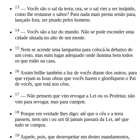
13
— Vocês são o sal da terra; ora, se o sal vier a ser insípido,
como lhe restaurar o sabor? Para nada mais presta senão para,
lançado fora, ser pisado pelos homens.
14
— Vocês são a luz do mundo. Não se pode esconder uma
cidade situada no alto de um monte.
15
Nem se acende uma lamparina para colocá-la debaixo de
um cesto, mas num lugar adequado onde ilumina bem todos
os que estão na casa.
16
Assim brilhe também a luz de vocês diante dos outros, para
que vejam as boas obras que vocês fazem e glorifiquem o Pai
de vocês, que está nos céus.
17
— Não pensem que vim revogar a Lei ou os Profetas; não
vim para revogar, mas para cumprir.
18
Porque em verdade lhes digo: até que o céu e a terra
passem, nem um i ou um til jamais passará da Lei, até que
tudo se cumpra.
19
Aquele, pois, que desrespeitar um destes mandamentos,