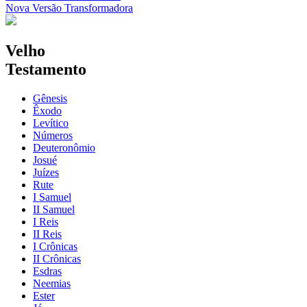
Nova Versão Transformadora
Velho
Testamento
Gênesis
Êxodo
Levítico
Números
Deuteronômio
Josué
Juízes
Rute
I Samuel
II Samuel
I Reis
II Reis
I Crônicas
II Crônicas
Esdras
Neemias
Ester