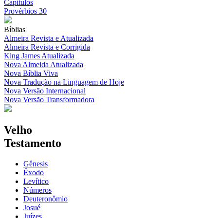
Capítulos
Provérbios 30
Bíblias
Almeira Revista e Atualizada
Almeira Revista e Corrigida
King James Atualizada
Nova Almeida Atualizada
Nova Bíblia Viva
Nova Tradução na Linguagem de Hoje
Nova Versão Internacional
Nova Versão Transformadora
Velho
Testamento
Gênesis
Êxodo
Levítico
Números
Deuteronômio
Josué
Juízes