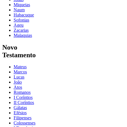
Miqueias
Naum
Habacuque
Sofonias
Ageu
Zacarias
Malaquias
Novo
Testamento
Mateus
Marcos
Lucas
João
Atos
Romanos
I Coríntios
II Coríntios
Gálatas
Efésios
Filipenses
Colossenses