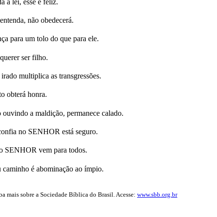
 lei, esse é feliz.
entenda, não obedecerá.
ça para um tolo do que para ele.
uerer ser filho.
irado multiplica as transgressões.
o obterá honra.
 ouvindo a maldição, permanece calado.
confia no SENHOR está seguro.
a do SENHOR vem para todos.
eu caminho é abominação ao ímpio.
iba mais sobre a Sociedade Bíblica do Brasil. Acesse:
www.sbb.org.br