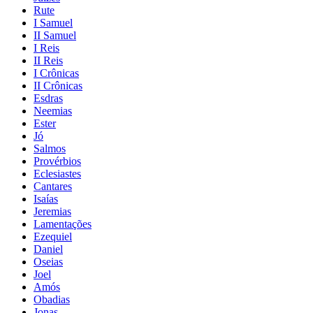
Rute
I Samuel
II Samuel
I Reis
II Reis
I Crônicas
II Crônicas
Esdras
Neemias
Ester
Jó
Salmos
Provérbios
Eclesiastes
Cantares
Isaías
Jeremias
Lamentações
Ezequiel
Daniel
Oseias
Joel
Amós
Obadias
Jonas