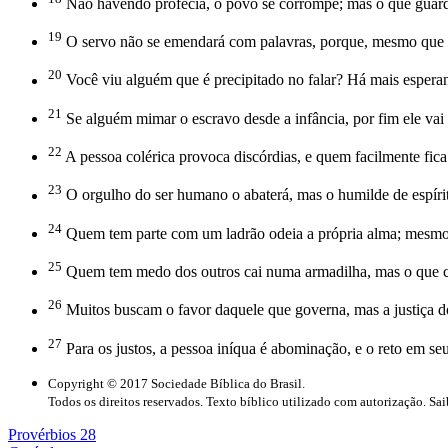
Não havendo profecia, o povo se corrompe; mas o que guarda a
19
O servo não se emendará com palavras, porque, mesmo que 
20
Você viu alguém que é precipitado no falar? Há mais esperan
21
Se alguém mimar o escravo desde a infância, por fim ele vai q
22
A pessoa colérica provoca discórdias, e quem facilmente fica 
23
O orgulho do ser humano o abaterá, mas o humilde de espírit
24
Quem tem parte com um ladrão odeia a própria alma; mesmo
25
Quem tem medo dos outros cai numa armadilha, mas o que 
26
Muitos buscam o favor daquele que governa, mas a justiç
27
Para os justos, a pessoa iníqua é abominação, e o reto em s
Copyright © 2017 Sociedade Bíblica do Brasil.
Todos os direitos reservados. Texto bíblico utilizado com autorização. Sa
Provérbios 28