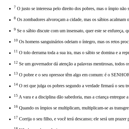
7
O justo se interessa pelo direito dos pobres, mas o ímpio não 
8
Os zombadores alvoroçam a cidade, mas os sábios acalmam o
9
Se o sábio discute com um insensato, quer este se enfureça, qu
10
Os homens sanguinários odeiam o íntegro, mas os retos pro
11
O tolo derrama toda a sua ira, mas o sábio se domina e a rep
12
Se um governador dá atenção a palavras mentirosas, todos os 
13
O pobre e o seu opressor têm algo em comum: é o SENHOR 
14
O rei que julga os pobres segundo a verdade firmará o seu t
15
A vara e a disciplina dão sabedoria, mas a criança entregue
16
Quando os ímpios se multiplicam, multiplicam-se as transgres
17
Corrija o seu filho, e você terá descanso; ele será um prazer 
18