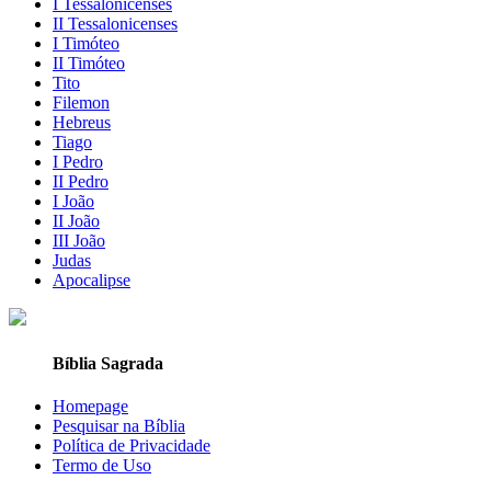
I Tessalonicenses
II Tessalonicenses
I Timóteo
II Timóteo
Tito
Filemon
Hebreus
Tiago
I Pedro
II Pedro
I João
II João
III João
Judas
Apocalipse
Bíblia Sagrada
Homepage
Pesquisar na Bíblia
Política de Privacidade
Termo de Uso