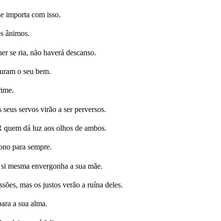
se importa com isso.
s ânimos.
er se ria, não haverá descanso.
curam o seu bem.
rime.
seus servos virão a ser perversos.
quem dá luz aos olhos de ambos.
rono para sempre.
 a si mesma envergonha a sua mãe.
sões, mas os justos verão a ruína deles.
para a sua alma.