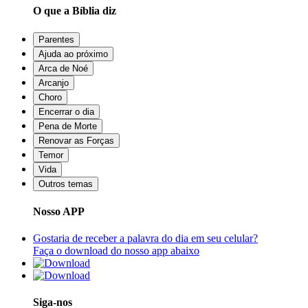
O que a Bíblia diz
Parentes
Ajuda ao próximo
Arca de Noé
Arcanjo
Choro
Encerrar o dia
Pena de Morte
Renovar as Forças
Temor
Vida
Outros temas
Nosso APP
Gostaria de receber a palavra do dia em seu celular?
Faça o download do nosso app abaixo
Siga-nos