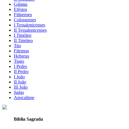
Gálatas
Efésios
Filipenses
Colossenses
I Tessalonicenses
II Tessalonicenses
I Timóteo
II Timóteo
Tito
Filemon
Hebreus
Tiago
I Pedro
II Pedro
I João
II João
III João
Judas
Apocalipse
Bíblia Sagrada