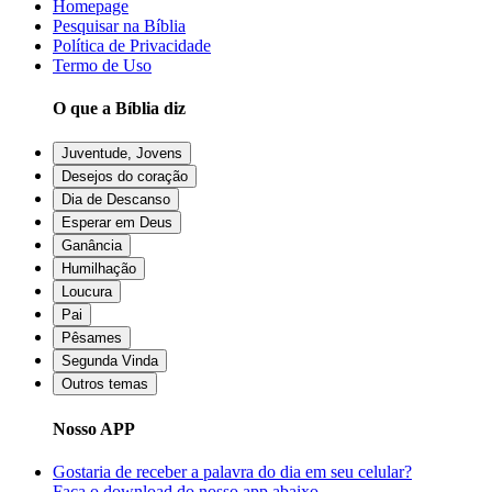
Homepage
Pesquisar na Bíblia
Política de Privacidade
Termo de Uso
O que a Bíblia diz
Juventude, Jovens
Desejos do coração
Dia de Descanso
Esperar em Deus
Ganância
Humilhação
Loucura
Pai
Pêsames
Segunda Vinda
Outros temas
Nosso APP
Gostaria de receber a palavra do dia em seu celular?
Faça o download do nosso app abaixo