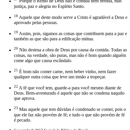
Porque o Reino de Deus não é comida nem bebida, mas
justiça, paz e alegria no Espírito Santo.
18
Aquele que deste modo serve a Cristo é agradável a Deus e
aprovado pelas pessoas.
19
Assim, pois, sigamos as coisas que contribuem para a paz e
também as que são para a edificação mútua.
20
Não destrua a obra de Deus por causa da comida. Todas as
coisas, na verdade, são puras, mas não é bom quando alguém
come algo que causa escândalo.
21
É bom não comer carne, nem beber vinho, nem fazer
qualquer outra coisa que leve um irmão a tropeçar.
22
A fé que você tem, guarde-a para você mesmo diante de
Deus. Bem-aventurado é aquele que não se condena naquilo
que aprova.
23
Mas aquele que tem dúvidas é condenado se comer, pois o
que ele faz não provém de fé; e tudo o que não provém de fé
é pecado.