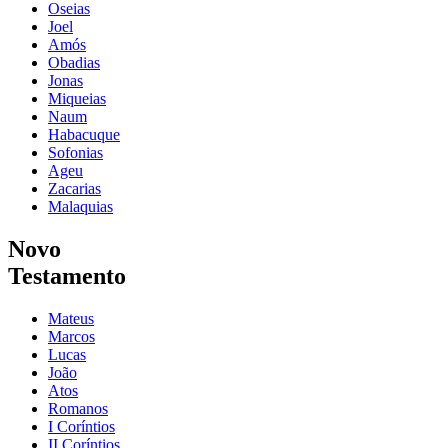
Oseias
Joel
Amós
Obadias
Jonas
Miqueias
Naum
Habacuque
Sofonias
Ageu
Zacarias
Malaquias
Novo
Testamento
Mateus
Marcos
Lucas
João
Atos
Romanos
I Coríntios
II Coríntios