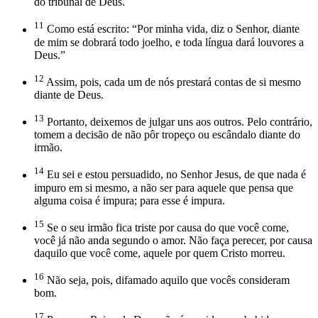
do tribunal de Deus.
11
Como está escrito: “Por minha vida, diz o Senhor, diante
de mim se dobrará todo joelho, e toda língua dará louvores a
Deus.”
12
Assim, pois, cada um de nós prestará contas de si mesmo
diante de Deus.
13
Portanto, deixemos de julgar uns aos outros. Pelo contrário,
tomem a decisão de não pôr tropeço ou escândalo diante do
irmão.
14
Eu sei e estou persuadido, no Senhor Jesus, de que nada é
impuro em si mesmo, a não ser para aquele que pensa que
alguma coisa é impura; para esse é impura.
15
Se o seu irmão fica triste por causa do que você come,
você já não anda segundo o amor. Não faça perecer, por causa
daquilo que você come, aquele por quem Cristo morreu.
16
Não seja, pois, difamado aquilo que vocês consideram
bom.
17