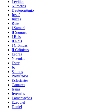
Levítico
Números
Deuteronômio
Josué
Juízes
Rute
I Samuel
II Samuel
I Reis
II Reis
I Crônicas
II Crônicas
Esdras
Neemias
Ester
Jó
Salmos
Provérbios
Eclesiastes
Cantares
Isaías
Jeremias
Lamentações
Ezequiel
Daniel