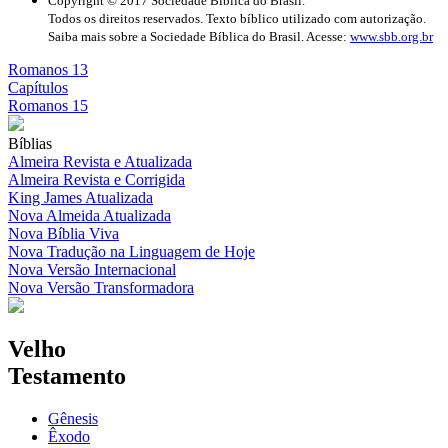
Copyright © 2017 Sociedade Bíblica do Brasil.
Todos os direitos reservados. Texto bíblico utilizado com autorização.
Saiba mais sobre a Sociedade Bíblica do Brasil. Acesse:
www.sbb.org.br
Romanos 13
Capítulos
Romanos 15
Bíblias
Almeira Revista e Atualizada
Almeira Revista e Corrigida
King James Atualizada
Nova Almeida Atualizada
Nova Bíblia Viva
Nova Tradução na Linguagem de Hoje
Nova Versão Internacional
Nova Versão Transformadora
Velho
Testamento
Gênesis
Êxodo