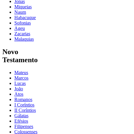
Jonas
Miqueias
Naum
Habacuque
Sofonias
Ageu
Zacarias
Malaquias
Novo
Testamento
Mateus
Marcos
Lucas
João
Atos
Romanos
I Coríntios
II Coríntios
Gálatas
Efésios
Filipenses
Colossenses