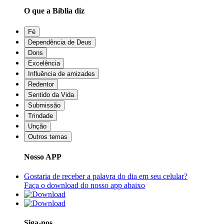
O que a Bíblia diz
Fé
Dependência de Deus
Dons
Excelência
Influência de amizades
Redentor
Sentido da Vida
Submissão
Trindade
Unção
Outros temas
Nosso APP
Gostaria de receber a palavra do dia em seu celular?
Faça o download do nosso app abaixo
Siga-nos