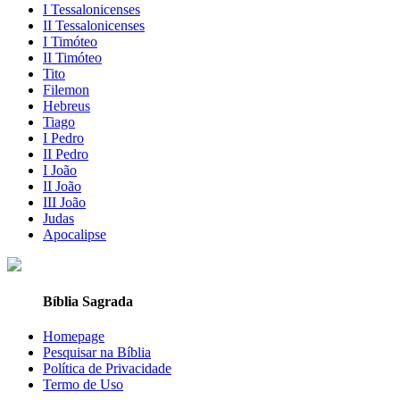
I Tessalonicenses
II Tessalonicenses
I Timóteo
II Timóteo
Tito
Filemon
Hebreus
Tiago
I Pedro
II Pedro
I João
II João
III João
Judas
Apocalipse
Bíblia Sagrada
Homepage
Pesquisar na Bíblia
Política de Privacidade
Termo de Uso