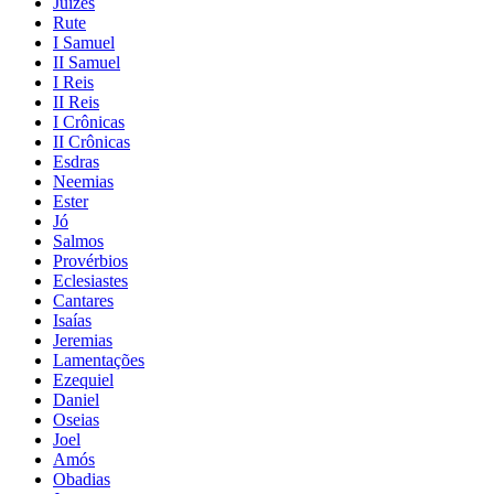
Juízes
Rute
I Samuel
II Samuel
I Reis
II Reis
I Crônicas
II Crônicas
Esdras
Neemias
Ester
Jó
Salmos
Provérbios
Eclesiastes
Cantares
Isaías
Jeremias
Lamentações
Ezequiel
Daniel
Oseias
Joel
Amós
Obadias