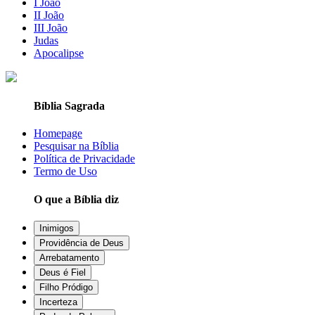
I João
II João
III João
Judas
Apocalipse
Bíblia Sagrada
Homepage
Pesquisar na Bíblia
Política de Privacidade
Termo de Uso
O que a Bíblia diz
Inimigos
Providência de Deus
Arrebatamento
Deus é Fiel
Filho Pródigo
Incerteza