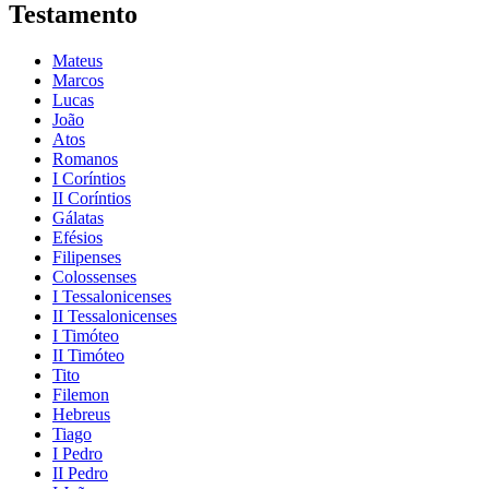
Testamento
Mateus
Marcos
Lucas
João
Atos
Romanos
I Coríntios
II Coríntios
Gálatas
Efésios
Filipenses
Colossenses
I Tessalonicenses
II Tessalonicenses
I Timóteo
II Timóteo
Tito
Filemon
Hebreus
Tiago
I Pedro
II Pedro