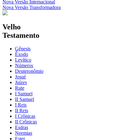
Nova Versão Internacional
Nova Versão Transformadora
Velho
Testamento
Gênesis
Êxodo
Levítico
Números
Deuteronômio
Josué
Juízes
Rute
I Samuel
II Samuel
I Reis
II Reis
I Crônicas
II Crônicas
Esdras
Neemias
Ester