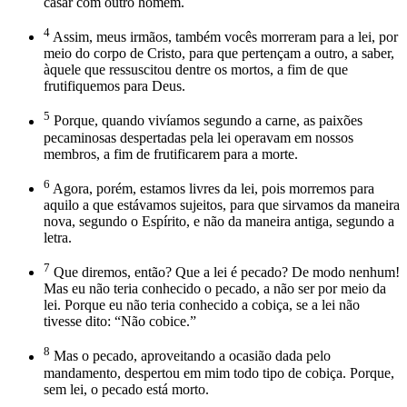
casar com outro homem.
4
Assim, meus irmãos, também vocês morreram para a lei, por
meio do corpo de Cristo, para que pertençam a outro, a saber,
àquele que ressuscitou dentre os mortos, a fim de que
frutifiquemos para Deus.
5
Porque, quando vivíamos segundo a carne, as paixões
pecaminosas despertadas pela lei operavam em nossos
membros, a fim de frutificarem para a morte.
6
Agora, porém, estamos livres da lei, pois morremos para
aquilo a que estávamos sujeitos, para que sirvamos da maneira
nova, segundo o Espírito, e não da maneira antiga, segundo a
letra.
7
Que diremos, então? Que a lei é pecado? De modo nenhum!
Mas eu não teria conhecido o pecado, a não ser por meio da
lei. Porque eu não teria conhecido a cobiça, se a lei não
tivesse dito: “Não cobice.”
8
Mas o pecado, aproveitando a ocasião dada pelo
mandamento, despertou em mim todo tipo de cobiça. Porque,
sem lei, o pecado está morto.