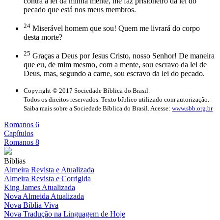
contra a lei da minha mente, me faz prisioneiro da lei do
pecado que está nos meus membros.
24
Miserável homem que sou! Quem me livrará do corpo
desta morte?
25
Graças a Deus por Jesus Cristo, nosso Senhor! De maneira
que eu, de mim mesmo, com a mente, sou escravo da lei de
Deus, mas, segundo a carne, sou escravo da lei do pecado.
Copyright © 2017 Sociedade Bíblica do Brasil.
Todos os direitos reservados. Texto bíblico utilizado com autorização.
Saiba mais sobre a Sociedade Bíblica do Brasil. Acesse:
www.sbb.org.br
Romanos 6
Capítulos
Romanos 8
Bíblias
Almeira Revista e Atualizada
Almeira Revista e Corrigida
King James Atualizada
Nova Almeida Atualizada
Nova Bíblia Viva
Nova Tradução na Linguagem de Hoje