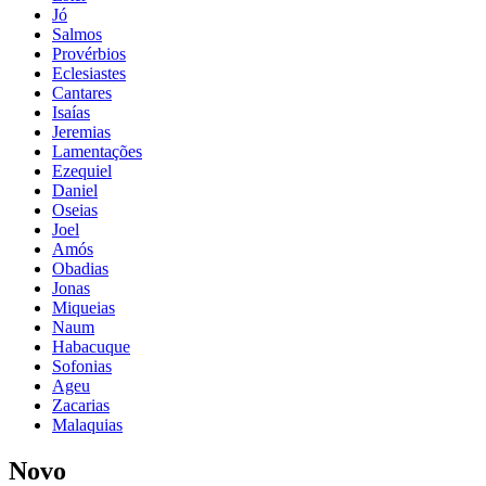
Jó
Salmos
Provérbios
Eclesiastes
Cantares
Isaías
Jeremias
Lamentações
Ezequiel
Daniel
Oseias
Joel
Amós
Obadias
Jonas
Miqueias
Naum
Habacuque
Sofonias
Ageu
Zacarias
Malaquias
Novo