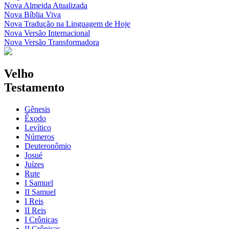
Nova Almeida Atualizada
Nova Bíblia Viva
Nova Tradução na Linguagem de Hoje
Nova Versão Internacional
Nova Versão Transformadora
Velho
Testamento
Gênesis
Êxodo
Levítico
Números
Deuteronômio
Josué
Juízes
Rute
I Samuel
II Samuel
I Reis
II Reis
I Crônicas
II Crônicas