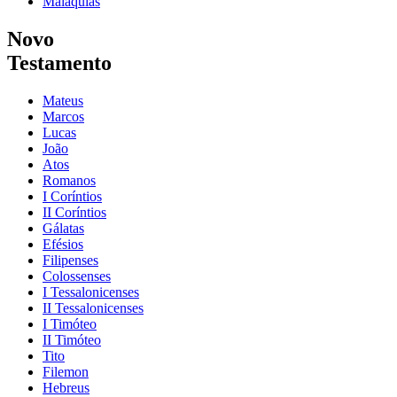
Malaquias
Novo
Testamento
Mateus
Marcos
Lucas
João
Atos
Romanos
I Coríntios
II Coríntios
Gálatas
Efésios
Filipenses
Colossenses
I Tessalonicenses
II Tessalonicenses
I Timóteo
II Timóteo
Tito
Filemon
Hebreus