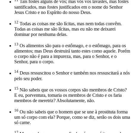
Tais fostes alguns de vós; mas vós vos lavastes, mas fostes
santificados, mas fostes justificados em o nome do Senhor
Jesus Cristo e no Espírito do nosso Deus.
12
Todas as coisas me são lícitas, mas nem todas convêm.
Todas as coisas me são lícitas, mas eu não me deixarei
dominar por nenhuma delas.
13
Os alimentos são para o estômago, e o estômago, para os
alimentos; mas Deus destruirá tanto estes como aquele. Porém
o corpo não é para a impureza, mas, para o Senhor, e o
Senhor, para o corpo.
14
Deus ressuscitou o Senhor e também nos ressuscitará a nós
pelo seu poder.
15
Não sabeis que os vossos corpos são membros de Cristo?
E eu, porventura, tomaria os membros de Cristo e os faria
membros de meretriz? Absolutamente, não.
16
Ou não sabeis que o homem que se une à prostituta forma
um só corpo com ela? Porque, como se diz, serão os dois uma
só carne.
17