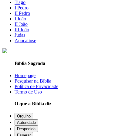
Tiago
I Pedro
II Pedro
I João
II João
III João
Judas
Apocalipse
Bíblia Sagrada
Homepage
Pesquisar na Bíblia
Política de Privacidade
Termo de Uso
O que a Bíblia diz
Orgulho
Autoridade
Despedida
Esperar