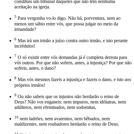
constituís um tribunal daqueles que não têm nenhuma
aceitação na igreja.
5
Para vergonha vo-lo digo. Não há, porventura, nem ao
menos um sábio entre vós, que possa julgar no meio da
irmandade?
6
Mas irá um irmão a juízo contra outro irmão, e isto perante
incrédulos!
7
O só existir entre vós demandas já é completa derrota para
vós outros. Por que não sofreis, antes, a injustiça? Por que não
sofreis, antes, o dano?
8
Mas vós mesmos fazeis a injustiça e fazeis o dano, e isto aos
próprios irmãos!
9
Ou não sabeis que os injustos não herdarão o reino de
Deus? Não vos enganeis: nem impuros, nem idólatras, nem
adúlteros, nem efeminados, nem sodomitas,
10
nem ladrões, nem avarentos, nem bêbados, nem
maldizentes, nem roubadores herdarão o reino de Deus.
11