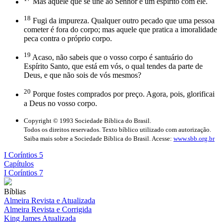
Mas aquele que se une ao Senhor é um espírito com ele.
18
Fugi da impureza. Qualquer outro pecado que uma pessoa
cometer é fora do corpo; mas aquele que pratica a imoralidade
peca contra o próprio corpo.
19
Acaso, não sabeis que o vosso corpo é santuário do
Espírito Santo, que está em vós, o qual tendes da parte de
Deus, e que não sois de vós mesmos?
20
Porque fostes comprados por preço. Agora, pois, glorificai
a Deus no vosso corpo.
Copyright © 1993 Sociedade Bíblica do Brasil.
Todos os direitos reservados. Texto bíblico utilizado com autorização.
Saiba mais sobre a Sociedade Bíblica do Brasil. Acesse:
www.sbb.org.br
I Coríntios 5
Capítulos
I Coríntios 7
Bíblias
Almeira Revista e Atualizada
Almeira Revista e Corrigida
King James Atualizada