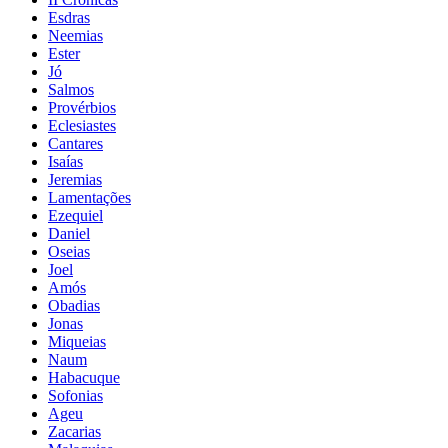
Esdras
Neemias
Ester
Jó
Salmos
Provérbios
Eclesiastes
Cantares
Isaías
Jeremias
Lamentações
Ezequiel
Daniel
Oseias
Joel
Amós
Obadias
Jonas
Miqueias
Naum
Habacuque
Sofonias
Ageu
Zacarias