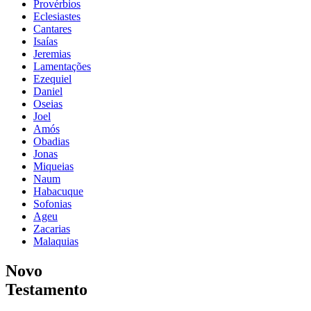
Provérbios
Eclesiastes
Cantares
Isaías
Jeremias
Lamentações
Ezequiel
Daniel
Oseias
Joel
Amós
Obadias
Jonas
Miqueias
Naum
Habacuque
Sofonias
Ageu
Zacarias
Malaquias
Novo
Testamento