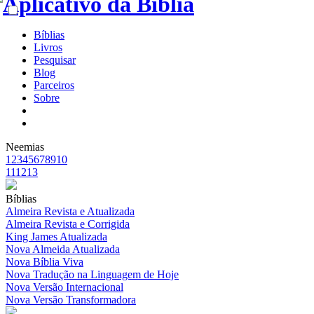
Bíblias
Livros
Pesquisar
Blog
Parceiros
Sobre
Neemias
1
2
3
4
5
6
7
8
9
10
11
12
13
Bíblias
Almeira Revista e Atualizada
Almeira Revista e Corrigida
King James Atualizada
Nova Almeida Atualizada
Nova Bíblia Viva
Nova Tradução na Linguagem de Hoje
Nova Versão Internacional
Nova Versão Transformadora