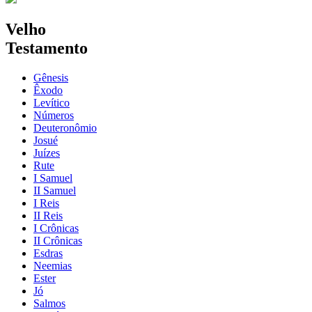
Velho
Testamento
Gênesis
Êxodo
Levítico
Números
Deuteronômio
Josué
Juízes
Rute
I Samuel
II Samuel
I Reis
II Reis
I Crônicas
II Crônicas
Esdras
Neemias
Ester
Jó
Salmos