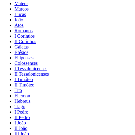
Mateus
Marcos
Lucas
João
Atos
Romanos
I Coríntios
II Coríntios
Gálatas
Efésios
Filipenses
Colossenses
I Tessalonicenses
II Tessalonicenses
I Timóteo
II Timóteo
Tito
Filemon
Hebreus
Tiago
I Pedro
II Pedro
I João
II João
III João