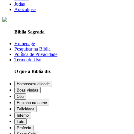
Judas
Apocalipse
Bíblia Sagrada
Homepage
Pesquisar na Bíblia
Política de Privacidade
Termo de Uso
O que a Bíblia diz
Homossexualidade
Boas vindas
Céu
Espinho na carne
Felicidade
Inferno
Luto
Profecia