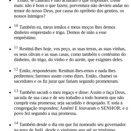
Então, se calaram e não acharam o que responder. Disse
mais: não é bom o que fazeis; porventura não devíeis andar no
temor do nosso Deus, por causa do opróbrio dos gentios, os
nossos inimigos?
10
Também eu, meus irmãos e meus moços lhes demos
dinheiro emprestado e trigo. Demos de mão a esse
empréstimo.
11
Restituí-lhes hoje, vos peço, as suas terras, as suas vinhas,
os seus olivais e as suas casas, como também o centésimo do
dinheiro, do trigo, do vinho e do azeite, que exigistes deles.
12
Então, responderam: Restituir-lhes-emos e nada lhes
pediremos; faremos assim como dizes. Então, chamei os
sacerdotes e os fiz jurar que fariam segundo prometeram.
13
Também sacudi o meu regaço e disse: Assim o faça Deus,
sacuda de sua casa e de seu trabalho a todo homem que não
cumprir esta promessa; seja sacudido e despojado. E toda a
congregação respondeu: Amém! E louvaram o SENHOR; e o
povo fez segundo a sua promessa.
14
Também desde o dia em que fui nomeado seu governador
na terra de Judá, desde o vigésimo ano até ao trigésimo