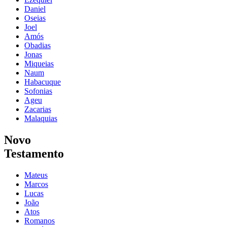
Daniel
Oseias
Joel
Amós
Obadias
Jonas
Miqueias
Naum
Habacuque
Sofonias
Ageu
Zacarias
Malaquias
Novo
Testamento
Mateus
Marcos
Lucas
João
Atos
Romanos