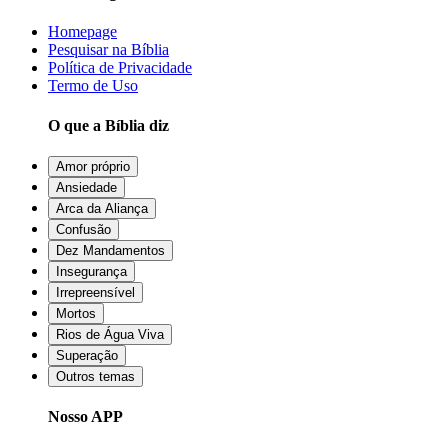
Homepage
Pesquisar na Bíblia
Política de Privacidade
Termo de Uso
O que a Bíblia diz
Amor próprio
Ansiedade
Arca da Aliança
Confusão
Dez Mandamentos
Insegurança
Irrepreensível
Mortos
Rios de Água Viva
Superação
Outros temas
Nosso APP