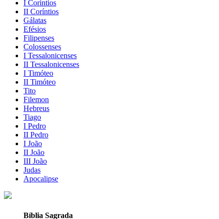
I Coríntios
II Coríntios
Gálatas
Efésios
Filipenses
Colossenses
I Tessalonicenses
II Tessalonicenses
I Timóteo
II Timóteo
Tito
Filemon
Hebreus
Tiago
I Pedro
II Pedro
I João
II João
III João
Judas
Apocalipse
Bíblia Sagrada