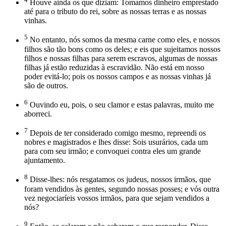
Houve ainda os que diziam: Tomamos dinheiro emprestado
até para o tributo do rei, sobre as nossas terras e as nossas
vinhas.
5
No entanto, nós somos da mesma carne como eles, e nossos
filhos são tão bons como os deles; e eis que sujeitamos nossos
filhos e nossas filhas para serem escravos, algumas de nossas
filhas já estão reduzidas à escravidão. Não está em nosso
poder evitá-lo; pois os nossos campos e as nossas vinhas já
são de outros.
6
Ouvindo eu, pois, o seu clamor e estas palavras, muito me
aborreci.
7
Depois de ter considerado comigo mesmo, repreendi os
nobres e magistrados e lhes disse: Sois usurários, cada um
para com seu irmão; e convoquei contra eles um grande
ajuntamento.
8
Disse-lhes: nós resgatamos os judeus, nossos irmãos, que
foram vendidos às gentes, segundo nossas posses; e vós outra
vez negociaríeis vossos irmãos, para que sejam vendidos a
nós?
9