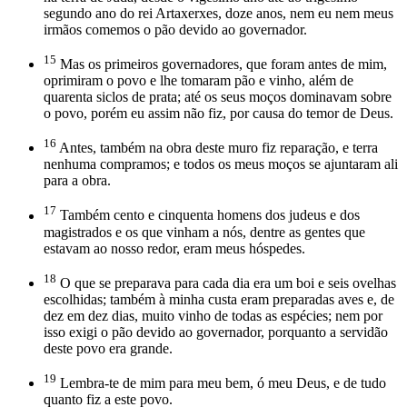
segundo ano do rei Artaxerxes, doze anos, nem eu nem meus
irmãos comemos o pão devido ao governador.
15
Mas os primeiros governadores, que foram antes de mim,
oprimiram o povo e lhe tomaram pão e vinho, além de
quarenta siclos de prata; até os seus moços dominavam sobre
o povo, porém eu assim não fiz, por causa do temor de Deus.
16
Antes, também na obra deste muro fiz reparação, e terra
nenhuma compramos; e todos os meus moços se ajuntaram ali
para a obra.
17
Também cento e cinquenta homens dos judeus e dos
magistrados e os que vinham a nós, dentre as gentes que
estavam ao nosso redor, eram meus hóspedes.
18
O que se preparava para cada dia era um boi e seis ovelhas
escolhidas; também à minha custa eram preparadas aves e, de
dez em dez dias, muito vinho de todas as espécies; nem por
isso exigi o pão devido ao governador, porquanto a servidão
deste povo era grande.
19
Lembra-te de mim para meu bem, ó meu Deus, e de tudo
quanto fiz a este povo.