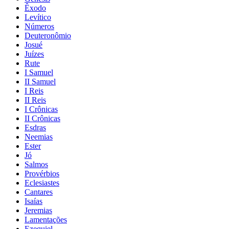
Êxodo
Levítico
Números
Deuteronômio
Josué
Juízes
Rute
I Samuel
II Samuel
I Reis
II Reis
I Crônicas
II Crônicas
Esdras
Neemias
Ester
Jó
Salmos
Provérbios
Eclesiastes
Cantares
Isaías
Jeremias
Lamentações
Ezequiel