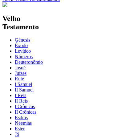
Velho
Testamento
Gênesis
Êxodo
Levítico
Números
Deuteronômio
Josué
Juízes
Rute
I Samuel
II Samuel
I Reis
II Reis
I Crônicas
II Crônicas
Esdras
Neemias
Ester
Jó