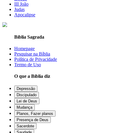
III João
Judas
Apocalipse
Bíblia Sagrada
Homepage
Pesquisar na Bíblia
Política de Privacidade
Termo de Uso
O que a Bíblia diz
Depressão
Discipulado
Lei de Deus
Mudança
Planos, Fazer planos
Presença de Deus
Sacerdote
Saudade