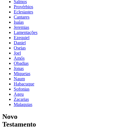
Salmos
Provérbios
Eclesiastes
Cantares
Isaías
Jeremias
Lamentações
Ezequiel
Daniel
Oseias
Joel
Amós
Obadias
Jonas
Miqueias
Naum
Habacuque
Sofonias
Ageu
Zacarias
Malaquias
Novo
Testamento