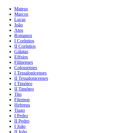
Mateus
Marcos
Lucas
João
Atos
Romanos
I Coríntios
II Coríntios
Gálatas
Efésios
Filipenses
Colossenses
I Tessalonicenses
II Tessalonicenses
I Timóteo
II Timóteo
Tito
Filemon
Hebreus
Tiago
I Pedro
II Pedro
I João
II João