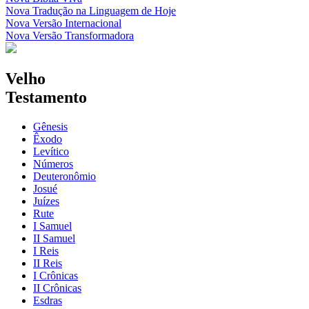
Nova Tradução na Linguagem de Hoje
Nova Versão Internacional
Nova Versão Transformadora
Velho
Testamento
Gênesis
Êxodo
Levítico
Números
Deuteronômio
Josué
Juízes
Rute
I Samuel
II Samuel
I Reis
II Reis
I Crônicas
II Crônicas
Esdras