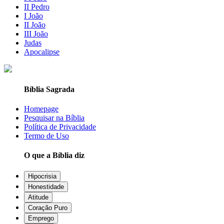
II Pedro
I João
II João
III João
Judas
Apocalipse
Bíblia Sagrada
Homepage
Pesquisar na Bíblia
Política de Privacidade
Termo de Uso
O que a Bíblia diz
Hipocrisia
Honestidade
Atitude
Coração Puro
Emprego