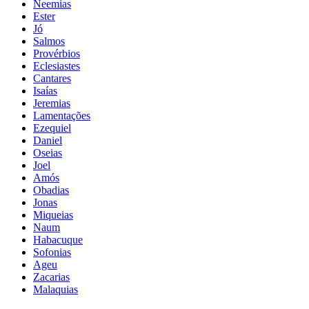
Neemias
Ester
Jó
Salmos
Provérbios
Eclesiastes
Cantares
Isaías
Jeremias
Lamentações
Ezequiel
Daniel
Oseias
Joel
Amós
Obadias
Jonas
Miqueias
Naum
Habacuque
Sofonias
Ageu
Zacarias
Malaquias