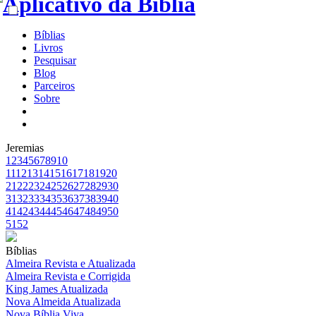
Bíblias
Livros
Pesquisar
Blog
Parceiros
Sobre
Jeremias
1
2
3
4
5
6
7
8
9
10
11
12
13
14
15
16
17
18
19
20
21
22
23
24
25
26
27
28
29
30
31
32
33
34
35
36
37
38
39
40
41
42
43
44
45
46
47
48
49
50
51
52
Bíblias
Almeira Revista e Atualizada
Almeira Revista e Corrigida
King James Atualizada
Nova Almeida Atualizada
Nova Bíblia Viva