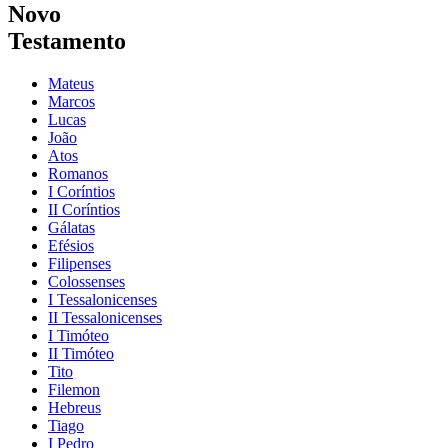
Novo
Testamento
Mateus
Marcos
Lucas
João
Atos
Romanos
I Coríntios
II Coríntios
Gálatas
Efésios
Filipenses
Colossenses
I Tessalonicenses
II Tessalonicenses
I Timóteo
II Timóteo
Tito
Filemon
Hebreus
Tiago
I Pedro