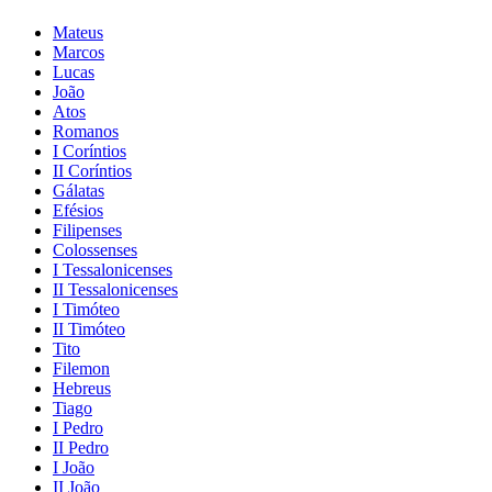
Mateus
Marcos
Lucas
João
Atos
Romanos
I Coríntios
II Coríntios
Gálatas
Efésios
Filipenses
Colossenses
I Tessalonicenses
II Tessalonicenses
I Timóteo
II Timóteo
Tito
Filemon
Hebreus
Tiago
I Pedro
II Pedro
I João
II João