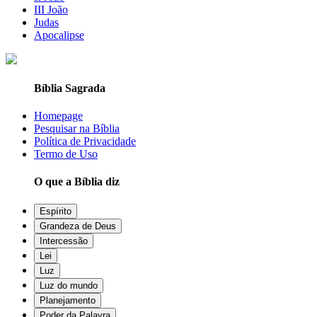
III João
Judas
Apocalipse
Bíblia Sagrada
Homepage
Pesquisar na Bíblia
Política de Privacidade
Termo de Uso
O que a Bíblia diz
Espírito
Grandeza de Deus
Intercessão
Lei
Luz
Luz do mundo
Planejamento
Poder da Palavra