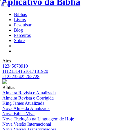
Bíblias
Livros
Pesquisar
Blog
Parceiros
Sobre
Atos
1
2
3
4
5
6
7
8
9
10
11
12
13
14
15
16
17
18
19
20
21
22
23
24
25
26
27
28
Bíblias
Almeira Revista e Atualizada
Almeira Revista e Corrigida
King James Atualizada
Nova Almeida Atualizada
Nova Bíblia Viva
Nova Tradução na Linguagem de Hoje
Nova Versão Internacional
Nova Versão Transformadora