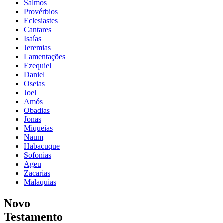
Salmos
Provérbios
Eclesiastes
Cantares
Isaías
Jeremias
Lamentações
Ezequiel
Daniel
Oseias
Joel
Amós
Obadias
Jonas
Miqueias
Naum
Habacuque
Sofonias
Ageu
Zacarias
Malaquias
Novo
Testamento