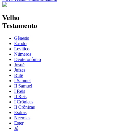
Velho
Testamento
Gênesis
Êxodo
Levítico
Números
Deuteronômio
Josué
Juízes
Rute
I Samuel
II Samuel
I Reis
II Reis
I Crônicas
II Crônicas
Esdras
Neemias
Ester
Jó