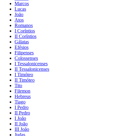
Marcos
Lucas
João
Atos
Romanos
I Coríntios
II Coríntios
Gálatas
Efésios
Filipenses
Colossenses
I Tessalonicenses
II Tessalonicenses
I Timóteo
II Timóteo
Tito
Filemon
Hebreus
Tiago
I Pedro
II Pedro
I João
II João
III João
Judas