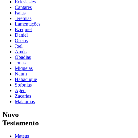
Eclesiastes
Cantares
Isaías
Jeremias
Lamentações
Ezequiel
Daniel
Oseias
Joel
Amós
Obadias
Jonas
Miqueias
Naum
Habacuque
Sofonias
Ageu
Zacarias
Malaquias
Novo
Testamento
Mateus