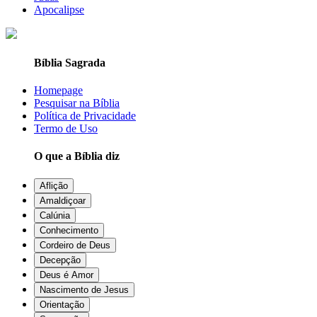
Apocalipse
Bíblia Sagrada
Homepage
Pesquisar na Bíblia
Política de Privacidade
Termo de Uso
O que a Bíblia diz
Aflição
Amaldiçoar
Calúnia
Conhecimento
Cordeiro de Deus
Decepção
Deus é Amor
Nascimento de Jesus
Orientação