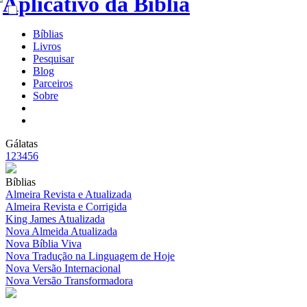
Bíblias
Livros
Pesquisar
Blog
Parceiros
Sobre
Gálatas
1
2
3
4
5
6
Bíblias
Almeira Revista e Atualizada
Almeira Revista e Corrigida
King James Atualizada
Nova Almeida Atualizada
Nova Bíblia Viva
Nova Tradução na Linguagem de Hoje
Nova Versão Internacional
Nova Versão Transformadora