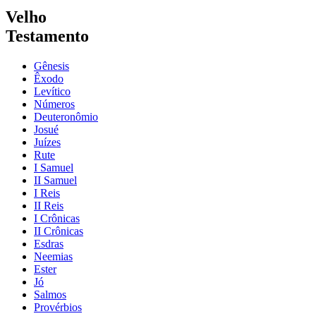
Velho
Testamento
Gênesis
Êxodo
Levítico
Números
Deuteronômio
Josué
Juízes
Rute
I Samuel
II Samuel
I Reis
II Reis
I Crônicas
II Crônicas
Esdras
Neemias
Ester
Jó
Salmos
Provérbios