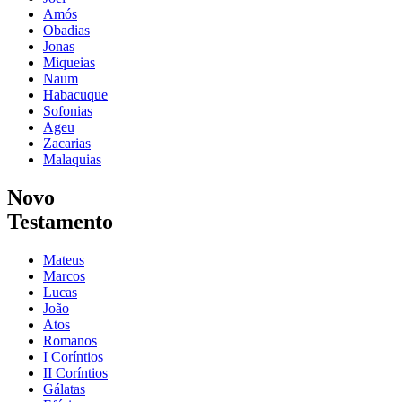
Amós
Obadias
Jonas
Miqueias
Naum
Habacuque
Sofonias
Ageu
Zacarias
Malaquias
Novo
Testamento
Mateus
Marcos
Lucas
João
Atos
Romanos
I Coríntios
II Coríntios
Gálatas