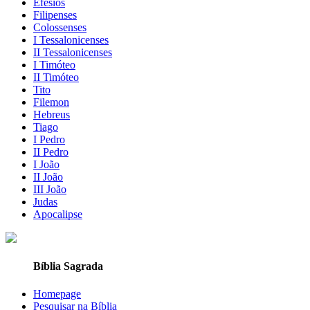
Efésios
Filipenses
Colossenses
I Tessalonicenses
II Tessalonicenses
I Timóteo
II Timóteo
Tito
Filemon
Hebreus
Tiago
I Pedro
II Pedro
I João
II João
III João
Judas
Apocalipse
Bíblia Sagrada
Homepage
Pesquisar na Bíblia