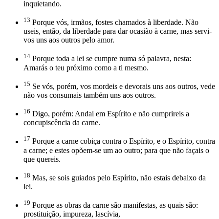
inquietando.
13
Porque vós, irmãos, fostes chamados à liberdade. Não
useis, então, da liberdade para dar ocasião à carne, mas servi-
vos uns aos outros pelo amor.
14
Porque toda a lei se cumpre numa só palavra, nesta:
Amarás o teu próximo como a ti mesmo.
15
Se vós, porém, vos mordeis e devorais uns aos outros, vede
não vos consumais também uns aos outros.
16
Digo, porém: Andai em Espírito e não cumprireis a
concupiscência da carne.
17
Porque a carne cobiça contra o Espírito, e o Espírito, contra
a carne; e estes opõem-se um ao outro; para que não façais o
que quereis.
18
Mas, se sois guiados pelo Espírito, não estais debaixo da
lei.
19
Porque as obras da carne são manifestas, as quais são:
prostituição, impureza, lascívia,