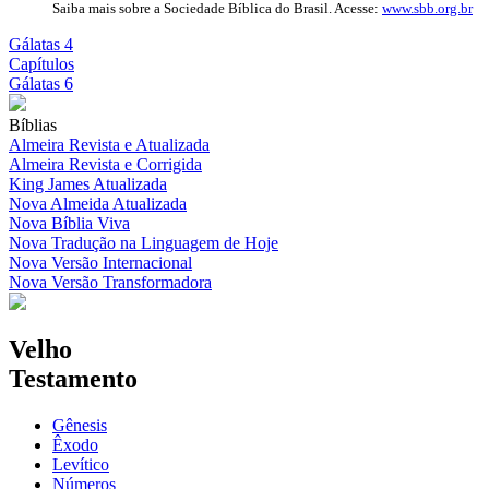
Saiba mais sobre a Sociedade Bíblica do Brasil. Acesse:
www.sbb.org.br
Gálatas 4
Capítulos
Gálatas 6
Bíblias
Almeira Revista e Atualizada
Almeira Revista e Corrigida
King James Atualizada
Nova Almeida Atualizada
Nova Bíblia Viva
Nova Tradução na Linguagem de Hoje
Nova Versão Internacional
Nova Versão Transformadora
Velho
Testamento
Gênesis
Êxodo
Levítico
Números