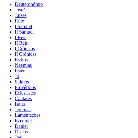
Deuteronômio
Josué
Juízes
Rute
I Samuel
II Samuel
I Reis
II Reis
I Crônicas
II Crônicas
Esdras
Neemias
Ester
Jó
Salmos
Provérbios
Eclesiastes
Cantares
Isaías
Jeremias
Lamentações
Ezequiel
Daniel
Oseias
Joel