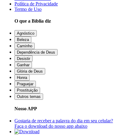
Política de Privacidade
Termo de Uso
O que a Bíblia diz
Agnóstico
Beleza
Caminho
Dependência de Deus
Desistir
Ganhar
Glória de Deus
Honra
Praguejar
Prostituição
Outros temas
Nosso APP
Gostaria de receber a palavra do dia em seu celular?
Faça o download do nosso app abaixo