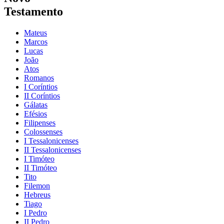
Testamento
Mateus
Marcos
Lucas
João
Atos
Romanos
I Coríntios
II Coríntios
Gálatas
Efésios
Filipenses
Colossenses
I Tessalonicenses
II Tessalonicenses
I Timóteo
II Timóteo
Tito
Filemon
Hebreus
Tiago
I Pedro
II Pedro