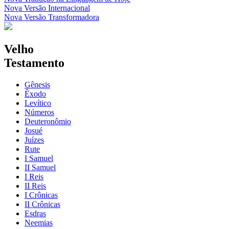
Nova Versão Internacional
Nova Versão Transformadora
Velho
Testamento
Gênesis
Êxodo
Levítico
Números
Deuteronômio
Josué
Juízes
Rute
I Samuel
II Samuel
I Reis
II Reis
I Crônicas
II Crônicas
Esdras
Neemias