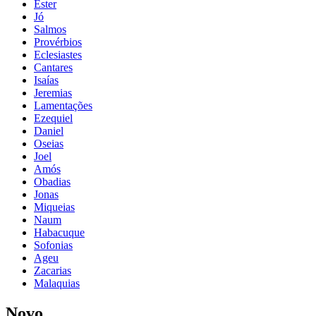
Ester
Jó
Salmos
Provérbios
Eclesiastes
Cantares
Isaías
Jeremias
Lamentações
Ezequiel
Daniel
Oseias
Joel
Amós
Obadias
Jonas
Miqueias
Naum
Habacuque
Sofonias
Ageu
Zacarias
Malaquias
Novo