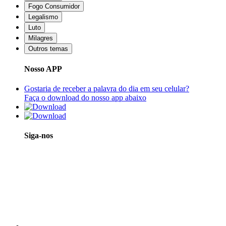
Fogo Consumidor
Legalismo
Luto
Milagres
Outros temas
Nosso APP
Gostaria de receber a palavra do dia em seu celular?
Faça o download do nosso app abaixo
Siga-nos