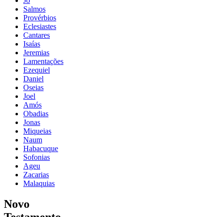
Jó
Salmos
Provérbios
Eclesiastes
Cantares
Isaías
Jeremias
Lamentações
Ezequiel
Daniel
Oseias
Joel
Amós
Obadias
Jonas
Miqueias
Naum
Habacuque
Sofonias
Ageu
Zacarias
Malaquias
Novo
Testamento