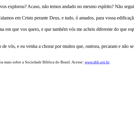
to vos explorou? Acaso, não temos andado no mesmo espírito? Não seg
lamos em Cristo perante Deus, e tudo, ó amados, para vossa edificaçã
a em que vos quero, e que também vós me acheis diferente do que esperá
e vós, e eu venha a chorar por muitos que, outrora, pecaram e não se 
iba mais sobre a Sociedade Bíblica do Brasil. Acesse:
www.sbb.org.br