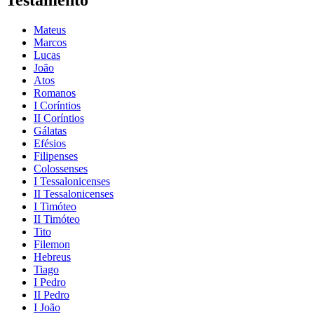
Mateus
Marcos
Lucas
João
Atos
Romanos
I Coríntios
II Coríntios
Gálatas
Efésios
Filipenses
Colossenses
I Tessalonicenses
II Tessalonicenses
I Timóteo
II Timóteo
Tito
Filemon
Hebreus
Tiago
I Pedro
II Pedro
I João