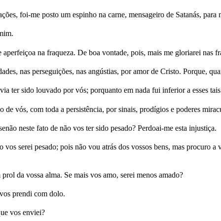
ões, foi-me posto um espinho na carne, mensageiro de Satanás, para m
 mim.
e aperfeiçoa na fraqueza. De boa vontade, pois, mais me gloriarei nas f
idades, nas perseguições, nas angústias, por amor de Cristo. Porque, qua
a ter sido louvado por vós; porquanto em nada fui inferior a esses tais
 de vós, com toda a persistência, por sinais, prodígios e poderes mirac
senão neste fato de não vos ter sido pesado? Perdoai-me esta injustiça.
não vos serei pesado; pois não vou atrás dos vossos bens, mas procuro a 
m prol da vossa alma. Se mais vos amo, serei menos amado?
 vos prendi com dolo.
ue vos enviei?