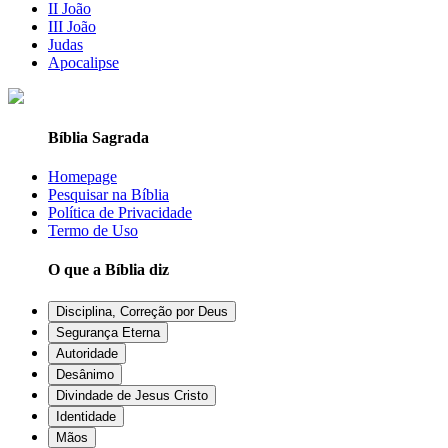
II João
III João
Judas
Apocalipse
Bíblia Sagrada
Homepage
Pesquisar na Bíblia
Política de Privacidade
Termo de Uso
O que a Bíblia diz
Disciplina, Correção por Deus
Segurança Eterna
Autoridade
Desânimo
Divindade de Jesus Cristo
Identidade
Mãos