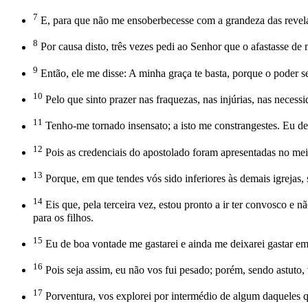
7
E, para que não me ensoberbecesse com a grandeza das revelaç
8
Por causa disto, três vezes pedi ao Senhor que o afastasse de
9
Então, ele me disse: A minha graça te basta, porque o poder s
10
Pelo que sinto prazer nas fraquezas, nas injúrias, nas necess
11
Tenho-me tornado insensato; a isto me constrangestes. Eu devi
12
Pois as credenciais do apostolado foram apresentadas no meio
13
Porque, em que tendes vós sido inferiores às demais igrejas, 
14
Eis que, pela terceira vez, estou pronto a ir ter convosco e 
para os filhos.
15
Eu de boa vontade me gastarei e ainda me deixarei gastar e
16
Pois seja assim, eu não vos fui pesado; porém, sendo astuto,
17
Porventura, vos explorei por intermédio de algum daqueles q