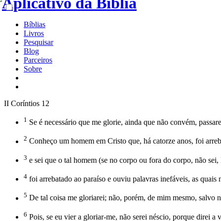
Bíblias
Livros
Pesquisar
Blog
Parceiros
Sobre
II Coríntios 12
1
Se é necessário que me glorie, ainda que não convém, passarei
2
Conheço um homem em Cristo que, há catorze anos, foi arrebat
3
e sei que o tal homem (se no corpo ou fora do corpo, não sei,
4
foi arrebatado ao paraíso e ouviu palavras inefáveis, as quais 
5
De tal coisa me gloriarei; não, porém, de mim mesmo, salvo n
6
Pois, se eu vier a gloriar-me, não serei néscio, porque dir