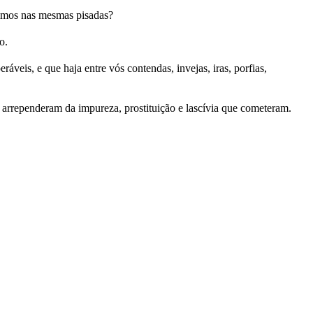
uimos nas mesmas pisadas?
o.
veis, e que haja entre vós contendas, invejas, iras, porfias,
arrependeram da impureza, prostituição e lascívia que cometeram.