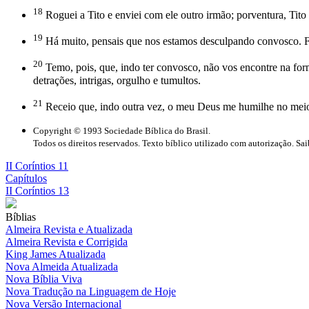
18
Roguei a Tito e enviei com ele outro irmão; porventura, Ti
19
Há muito, pensais que nos estamos desculpando convosco. Fa
20
Temo, pois, que, indo ter convosco, não vos encontre na form
detrações, intrigas, orgulho e tumultos.
21
Receio que, indo outra vez, o meu Deus me humilhe no meio d
Copyright © 1993 Sociedade Bíblica do Brasil.
Todos os direitos reservados. Texto bíblico utilizado com autorização. Sa
II Coríntios 11
Capítulos
II Coríntios 13
Bíblias
Almeira Revista e Atualizada
Almeira Revista e Corrigida
King James Atualizada
Nova Almeida Atualizada
Nova Bíblia Viva
Nova Tradução na Linguagem de Hoje
Nova Versão Internacional