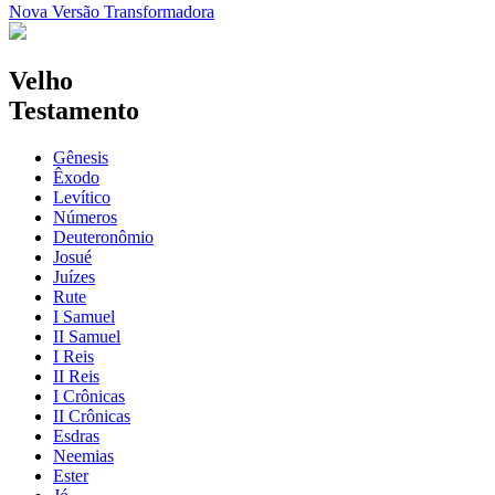
Nova Versão Transformadora
Velho
Testamento
Gênesis
Êxodo
Levítico
Números
Deuteronômio
Josué
Juízes
Rute
I Samuel
II Samuel
I Reis
II Reis
I Crônicas
II Crônicas
Esdras
Neemias
Ester