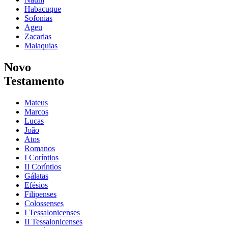
Habacuque
Sofonias
Ageu
Zacarias
Malaquias
Novo
Testamento
Mateus
Marcos
Lucas
João
Atos
Romanos
I Coríntios
II Coríntios
Gálatas
Efésios
Filipenses
Colossenses
I Tessalonicenses
II Tessalonicenses