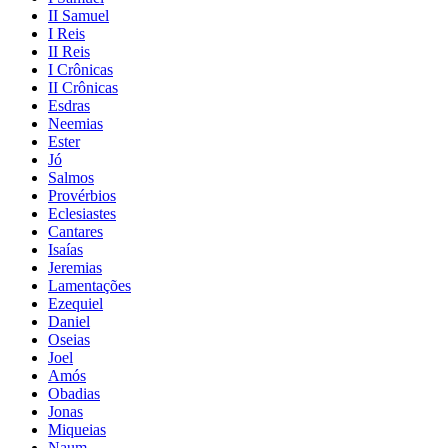
II Samuel
I Reis
II Reis
I Crônicas
II Crônicas
Esdras
Neemias
Ester
Jó
Salmos
Provérbios
Eclesiastes
Cantares
Isaías
Jeremias
Lamentações
Ezequiel
Daniel
Oseias
Joel
Amós
Obadias
Jonas
Miqueias
Naum