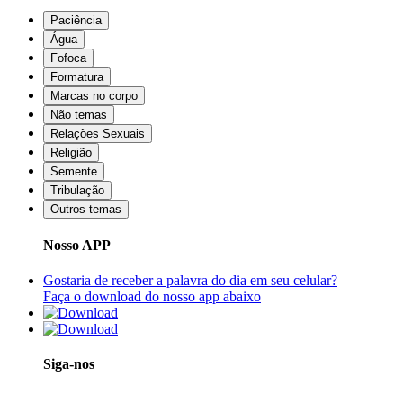
Paciência
Água
Fofoca
Formatura
Marcas no corpo
Não temas
Relações Sexuais
Religião
Semente
Tribulação
Outros temas
Nosso APP
Gostaria de receber a palavra do dia em seu celular?
Faça o download do nosso app abaixo
Siga-nos