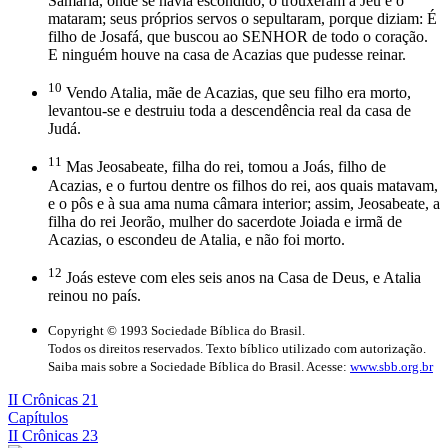
Samaria, onde se havia escondido, o trouxeram a Jeú e o
mataram; seus próprios servos o sepultaram, porque diziam: É
filho de Josafá, que buscou ao SENHOR de todo o coração.
E ninguém houve na casa de Acazias que pudesse reinar.
10
Vendo Atalia, mãe de Acazias, que seu filho era morto,
levantou-se e destruiu toda a descendência real da casa de
Judá.
11
Mas Jeosabeate, filha do rei, tomou a Joás, filho de
Acazias, e o furtou dentre os filhos do rei, aos quais matavam,
e o pôs e à sua ama numa câmara interior; assim, Jeosabeate, a
filha do rei Jeorão, mulher do sacerdote Joiada e irmã de
Acazias, o escondeu de Atalia, e não foi morto.
12
Joás esteve com eles seis anos na Casa de Deus, e Atalia
reinou no país.
Copyright © 1993 Sociedade Bíblica do Brasil.
Todos os direitos reservados. Texto bíblico utilizado com autorização.
Saiba mais sobre a Sociedade Bíblica do Brasil. Acesse:
www.sbb.org.br
II Crônicas 21
Capítulos
II Crônicas 23