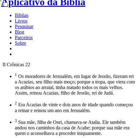
Bíblias
Livros
Pesquisar
Blog
Parceiros
Sobre
II Crônicas 22
1
Os moradores de Jerusalém, em lugar de Jeorão, fizeram rei
a Acazias, seu filho mais moço; porque a tropa, que viera com
os arábios ao arraial, tinha matado todos os mais velhos.
Assim, reinou Acazias, filho de Jeorão, rei de Judá.
2
Era Acazias de vinte e dois anos de idade quando começou
a reinar e reinou um ano em Jerusalém.
3
Sua mãe, filha de Onri, chamava-se Atalia. Ele também
andou nos caminhos da casa de Acabe; porque sua mãe era
quem o aconselhava a proceder iniquamente.