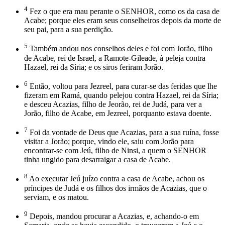
4
Fez o que era mau perante o SENHOR, como os da casa de
Acabe; porque eles eram seus conselheiros depois da morte de
seu pai, para a sua perdição.
5
Também andou nos conselhos deles e foi com Jorão, filho
de Acabe, rei de Israel, a Ramote-Gileade, à peleja contra
Hazael, rei da Síria; e os siros feriram Jorão.
6
Então, voltou para Jezreel, para curar-se das feridas que lhe
fizeram em Ramá, quando pelejou contra Hazael, rei da Síria;
e desceu Acazias, filho de Jeorão, rei de Judá, para ver a
Jorão, filho de Acabe, em Jezreel, porquanto estava doente.
7
Foi da vontade de Deus que Acazias, para a sua ruína, fosse
visitar a Jorão; porque, vindo ele, saiu com Jorão para
encontrar-se com Jeú, filho de Ninsi, a quem o SENHOR
tinha ungido para desarraigar a casa de Acabe.
8
Ao executar Jeú juízo contra a casa de Acabe, achou os
príncipes de Judá e os filhos dos irmãos de Acazias, que o
serviam, e os matou.
9
Depois, mandou procurar a Acazias, e, achando-o em