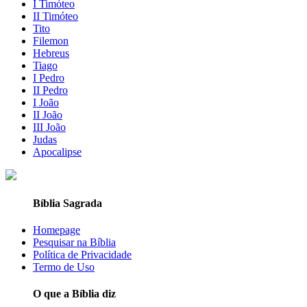
I Timóteo
II Timóteo
Tito
Filemon
Hebreus
Tiago
I Pedro
II Pedro
I João
II João
III João
Judas
Apocalipse
Bíblia Sagrada
Homepage
Pesquisar na Bíblia
Política de Privacidade
Termo de Uso
O que a Bíblia diz