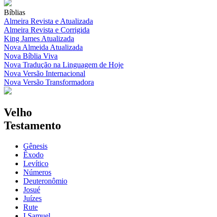
Bíblias
Almeira Revista e Atualizada
Almeira Revista e Corrigida
King James Atualizada
Nova Almeida Atualizada
Nova Bíblia Viva
Nova Tradução na Linguagem de Hoje
Nova Versão Internacional
Nova Versão Transformadora
Velho
Testamento
Gênesis
Êxodo
Levítico
Números
Deuteronômio
Josué
Juízes
Rute
I Samuel