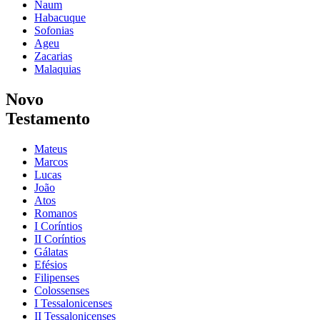
Naum
Habacuque
Sofonias
Ageu
Zacarias
Malaquias
Novo
Testamento
Mateus
Marcos
Lucas
João
Atos
Romanos
I Coríntios
II Coríntios
Gálatas
Efésios
Filipenses
Colossenses
I Tessalonicenses
II Tessalonicenses