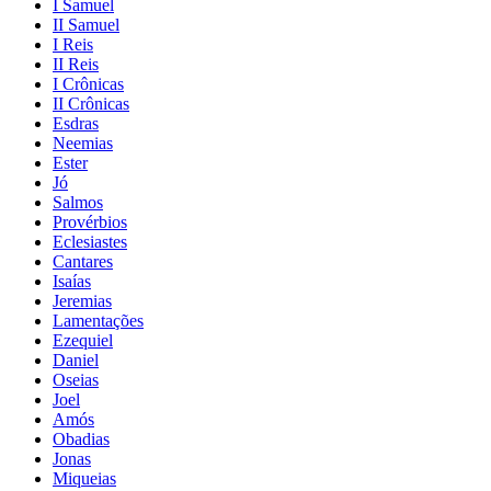
I Samuel
II Samuel
I Reis
II Reis
I Crônicas
II Crônicas
Esdras
Neemias
Ester
Jó
Salmos
Provérbios
Eclesiastes
Cantares
Isaías
Jeremias
Lamentações
Ezequiel
Daniel
Oseias
Joel
Amós
Obadias
Jonas
Miqueias