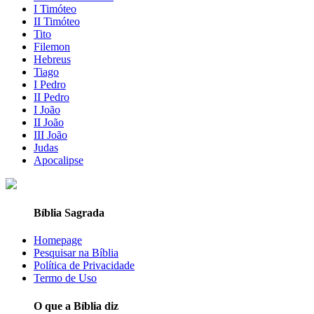
I Timóteo
II Timóteo
Tito
Filemon
Hebreus
Tiago
I Pedro
II Pedro
I João
II João
III João
Judas
Apocalipse
Bíblia Sagrada
Homepage
Pesquisar na Bíblia
Política de Privacidade
Termo de Uso
O que a Bíblia diz