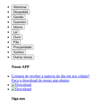
Abominar
Despedida
Gestão
Guerreiro
Idosos
Lei
Ouvir
Pão
Prosperidade
Sonhos
Outros temas
Nosso APP
Gostaria de receber a palavra do dia em seu celular?
Faça o download do nosso app abaixo
Siga-nos