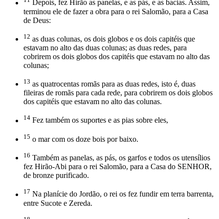
Depois, fez Hirão as panelas, e as pás, e as bacias. Assim,
terminou ele de fazer a obra para o rei Salomão, para a Casa
de Deus:
12
as duas colunas, os dois globos e os dois capitéis que
estavam no alto das duas colunas; as duas redes, para
cobrirem os dois globos dos capitéis que estavam no alto das
colunas;
13
as quatrocentas romãs para as duas redes, isto é, duas
fileiras de romãs para cada rede, para cobrirem os dois globos
dos capitéis que estavam no alto das colunas.
14
Fez também os suportes e as pias sobre eles,
15
o mar com os doze bois por baixo.
16
Também as panelas, as pás, os garfos e todos os utensílios
fez Hirão-Abi para o rei Salomão, para a Casa do SENHOR,
de bronze purificado.
17
Na planície do Jordão, o rei os fez fundir em terra barrenta,
entre Sucote e Zereda.