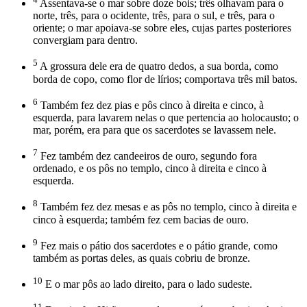
Assentava-se o mar sobre doze bois; três olhavam para o
norte, três, para o ocidente, três, para o sul, e três, para o
oriente; o mar apoiava-se sobre eles, cujas partes posteriores
convergiam para dentro.
5
A grossura dele era de quatro dedos, a sua borda, como
borda de copo, como flor de lírios; comportava três mil batos.
6
Também fez dez pias e pôs cinco à direita e cinco, à
esquerda, para lavarem nelas o que pertencia ao holocausto; o
mar, porém, era para que os sacerdotes se lavassem nele.
7
Fez também dez candeeiros de ouro, segundo fora
ordenado, e os pôs no templo, cinco à direita e cinco à
esquerda.
8
Também fez dez mesas e as pôs no templo, cinco à direita e
cinco à esquerda; também fez cem bacias de ouro.
9
Fez mais o pátio dos sacerdotes e o pátio grande, como
também as portas deles, as quais cobriu de bronze.
10
E o mar pôs ao lado direito, para o lado sudeste.
11