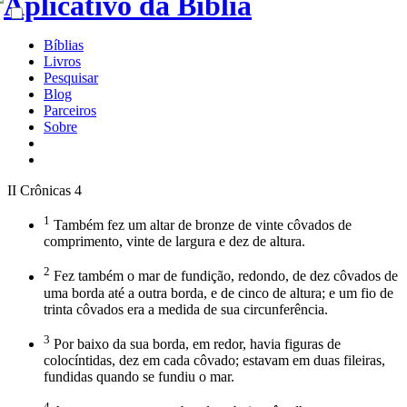
Bíblias
Livros
Pesquisar
Blog
Parceiros
Sobre
II Crônicas 4
1
Também fez um altar de bronze de vinte côvados de
comprimento, vinte de largura e dez de altura.
2
Fez também o mar de fundição, redondo, de dez côvados de
uma borda até a outra borda, e de cinco de altura; e um fio de
trinta côvados era a medida de sua circunferência.
3
Por baixo da sua borda, em redor, havia figuras de
colocíntidas, dez em cada côvado; estavam em duas fileiras,
fundidas quando se fundiu o mar.
4