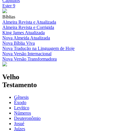
Capítulos
Ester 9
Bíblias
Almeira Revista e Atualizada
Almeira Revista e Corrigida
King James Atualizada
Nova Almeida Atualizada
Nova Bíblia Viva
Nova Tradução na Linguagem de Hoje
Nova Versão Internacional
Nova Versão Transformadora
Velho
Testamento
Gênesis
Êxodo
Levítico
Números
Deuteronômio
Josué
Juízes