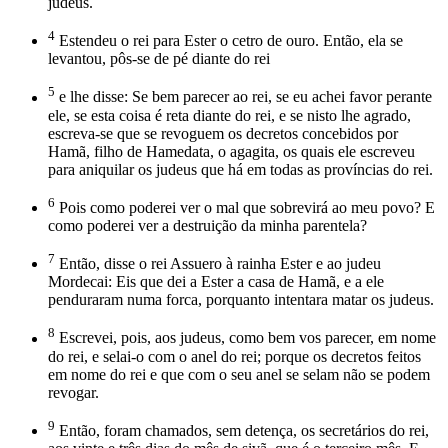
judeus.
4
Estendeu o rei para Ester o cetro de ouro. Então, ela se
levantou, pôs-se de pé diante do rei
5
e lhe disse: Se bem parecer ao rei, se eu achei favor perante
ele, se esta coisa é reta diante do rei, e se nisto lhe agrado,
escreva-se que se revoguem os decretos concebidos por
Hamã, filho de Hamedata, o agagita, os quais ele escreveu
para aniquilar os judeus que há em todas as províncias do rei.
6
Pois como poderei ver o mal que sobrevirá ao meu povo? E
como poderei ver a destruição da minha parentela?
7
Então, disse o rei Assuero à rainha Ester e ao judeu
Mordecai: Eis que dei a Ester a casa de Hamã, e a ele
penduraram numa forca, porquanto intentara matar os judeus.
8
Escrevei, pois, aos judeus, como bem vos parecer, em nome
do rei, e selai-o com o anel do rei; porque os decretos feitos
em nome do rei e que com o seu anel se selam não se podem
revogar.
9
Então, foram chamados, sem detença, os secretários do rei,