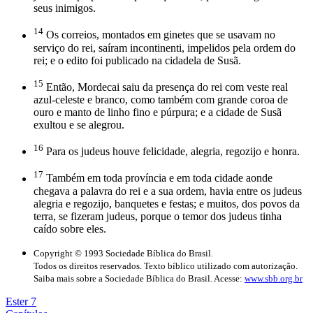
seus inimigos.
14
Os correios, montados em ginetes que se usavam no
serviço do rei, saíram incontinenti, impelidos pela ordem do
rei; e o edito foi publicado na cidadela de Susã.
15
Então, Mordecai saiu da presença do rei com veste real
azul-celeste e branco, como também com grande coroa de
ouro e manto de linho fino e púrpura; e a cidade de Susã
exultou e se alegrou.
16
Para os judeus houve felicidade, alegria, regozijo e honra.
17
Também em toda província e em toda cidade aonde
chegava a palavra do rei e a sua ordem, havia entre os judeus
alegria e regozijo, banquetes e festas; e muitos, dos povos da
terra, se fizeram judeus, porque o temor dos judeus tinha
caído sobre eles.
Copyright © 1993 Sociedade Bíblica do Brasil.
Todos os direitos reservados. Texto bíblico utilizado com autorização.
Saiba mais sobre a Sociedade Bíblica do Brasil. Acesse:
www.sbb.org.br
Ester 7