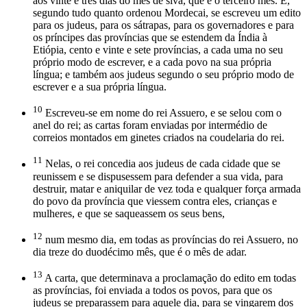
aos vinte e três dias do mês de sivã, que é o terceiro mês. E,
segundo tudo quanto ordenou Mordecai, se escreveu um edito
para os judeus, para os sátrapas, para os governadores e para
os príncipes das províncias que se estendem da Índia à
Etiópia, cento e vinte e sete províncias, a cada uma no seu
próprio modo de escrever, e a cada povo na sua própria
língua; e também aos judeus segundo o seu próprio modo de
escrever e a sua própria língua.
10
Escreveu-se em nome do rei Assuero, e se selou com o
anel do rei; as cartas foram enviadas por intermédio de
correios montados em ginetes criados na coudelaria do rei.
11
Nelas, o rei concedia aos judeus de cada cidade que se
reunissem e se dispusessem para defender a sua vida, para
destruir, matar e aniquilar de vez toda e qualquer força armada
do povo da província que viessem contra eles, crianças e
mulheres, e que se saqueassem os seus bens,
12
num mesmo dia, em todas as províncias do rei Assuero, no
dia treze do duodécimo mês, que é o mês de adar.
13
A carta, que determinava a proclamação do edito em todas
as províncias, foi enviada a todos os povos, para que os
judeus se preparassem para aquele dia, para se vingarem dos