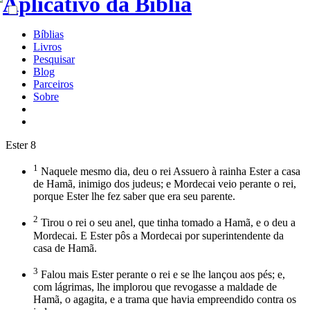
Bíblias
Livros
Pesquisar
Blog
Parceiros
Sobre
Ester 8
1
Naquele mesmo dia, deu o rei Assuero à rainha Ester a casa
de Hamã, inimigo dos judeus; e Mordecai veio perante o rei,
porque Ester lhe fez saber que era seu parente.
2
Tirou o rei o seu anel, que tinha tomado a Hamã, e o deu a
Mordecai. E Ester pôs a Mordecai por superintendente da
casa de Hamã.
3
Falou mais Ester perante o rei e se lhe lançou aos pés; e,
com lágrimas, lhe implorou que revogasse a maldade de
Hamã, o agagita, e a trama que havia empreendido contra os