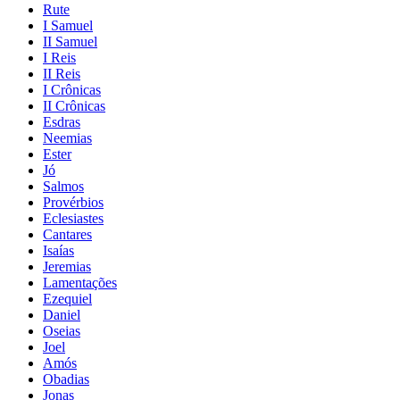
Rute
I Samuel
II Samuel
I Reis
II Reis
I Crônicas
II Crônicas
Esdras
Neemias
Ester
Jó
Salmos
Provérbios
Eclesiastes
Cantares
Isaías
Jeremias
Lamentações
Ezequiel
Daniel
Oseias
Joel
Amós
Obadias
Jonas