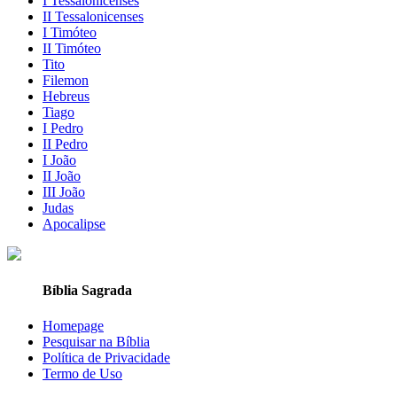
I Tessalonicenses
II Tessalonicenses
I Timóteo
II Timóteo
Tito
Filemon
Hebreus
Tiago
I Pedro
II Pedro
I João
II João
III João
Judas
Apocalipse
Bíblia Sagrada
Homepage
Pesquisar na Bíblia
Política de Privacidade
Termo de Uso