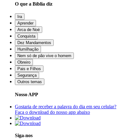
O que a Bíblia diz
Ira
Aprender
Arca de Noé
Conquista
Dez Mandamentos
Humilhação
Nem só de pão vive o homem
Obreiro
Pais e Filhos
Segurança
Outros temas
Nosso APP
Gostaria de receber a palavra do dia em seu celular?
Faça o download do nosso app abaixo
Siga-nos