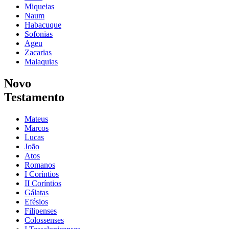
Miqueias
Naum
Habacuque
Sofonias
Ageu
Zacarias
Malaquias
Novo
Testamento
Mateus
Marcos
Lucas
João
Atos
Romanos
I Coríntios
II Coríntios
Gálatas
Efésios
Filipenses
Colossenses