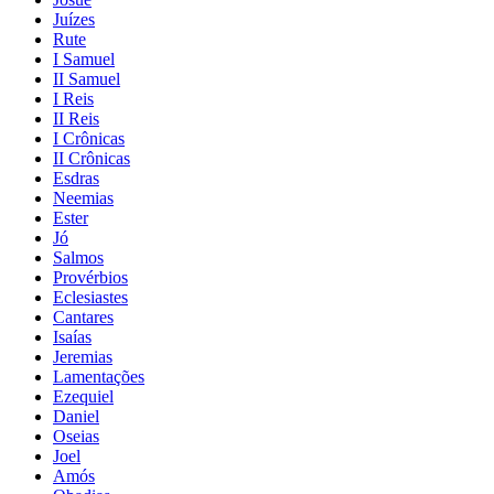
Juízes
Rute
I Samuel
II Samuel
I Reis
II Reis
I Crônicas
II Crônicas
Esdras
Neemias
Ester
Jó
Salmos
Provérbios
Eclesiastes
Cantares
Isaías
Jeremias
Lamentações
Ezequiel
Daniel
Oseias
Joel
Amós