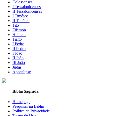
Colossenses
I Tessalonicenses
II Tessalonicenses
I Timóteo
II Timóteo
Tito
Filemon
Hebreus
Tiago
I Pedro
II Pedro
I João
II João
III João
Judas
Apocalipse
Bíblia Sagrada
Homepage
Pesquisar na Bíblia
Política de Privacidade
Termo de Uso