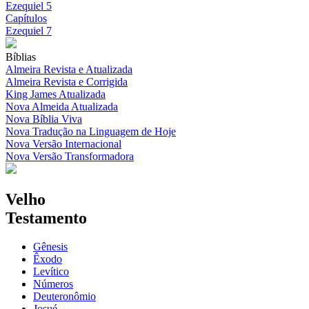
Ezequiel 5
Capítulos
Ezequiel 7
Bíblias
Almeira Revista e Atualizada
Almeira Revista e Corrigida
King James Atualizada
Nova Almeida Atualizada
Nova Bíblia Viva
Nova Tradução na Linguagem de Hoje
Nova Versão Internacional
Nova Versão Transformadora
Velho
Testamento
Gênesis
Êxodo
Levítico
Números
Deuteronômio
Josué