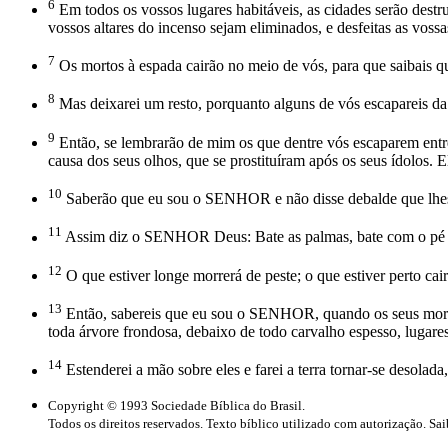
6
Em todos os vossos lugares habitáveis, as cidades serão destruí
vossos altares do incenso sejam eliminados, e desfeitas as vossa
7
Os mortos à espada cairão no meio de vós, para que saibais
8
Mas deixarei um resto, porquanto alguns de vós escapareis da 
9
Então, se lembrarão de mim os que dentre vós escaparem entre
causa dos seus olhos, que se prostituíram após os seus ídolos.
10
Saberão que eu sou o SENHOR e não disse debalde que lhes 
11
Assim diz o SENHOR Deus: Bate as palmas, bate com o pé e di
12
O que estiver longe morrerá de peste; o que estiver perto cai
13
Então, sabereis que eu sou o SENHOR, quando os seus mortos
toda árvore frondosa, debaixo de todo carvalho espesso, lugare
14
Estenderei a mão sobre eles e farei a terra tornar-se desola
Copyright © 1993 Sociedade Bíblica do Brasil.
Todos os direitos reservados. Texto bíblico utilizado com autorização. Sa