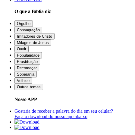
O que a Bíblia diz
Orgulho
Consagração
Imitadores de Cristo
Milagres de Jesus
Ouvir
Popularidade
Prostituição
Recomeçar
Soberania
Velhice
Outros temas
Nosso APP
Gostaria de receber a palavra do dia em seu celular?
Faça o download do nosso app abaixo