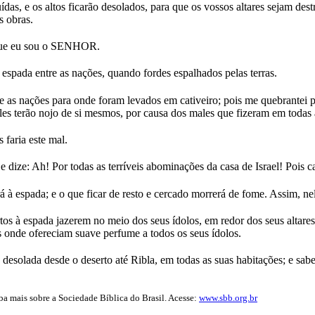
das, e os altos ficarão desolados, para que os vossos altares sejam destr
s obras.
 que eu sou o SENHOR.
espada entre as nações, quando fordes espalhados pelas terras.
 as nações para onde foram levados em cativeiro; pois me quebrantei p
 Eles terão nojo de si mesmos, por causa dos males que fizeram em todas
faria este mal.
ze: Ah! Por todas as terríveis abominações da casa de Israel! Pois cai
rá à espada; e o que ficar de resto e cercado morrerá de fome. Assim, ne
 à espada jazerem no meio dos seus ídolos, em redor dos seus altares,
s onde ofereciam suave perfume a todos os seus ídolos.
da, desolada desde o deserto até Ribla, em todas as suas habitações; e
iba mais sobre a Sociedade Bíblica do Brasil. Acesse:
www.sbb.org.br