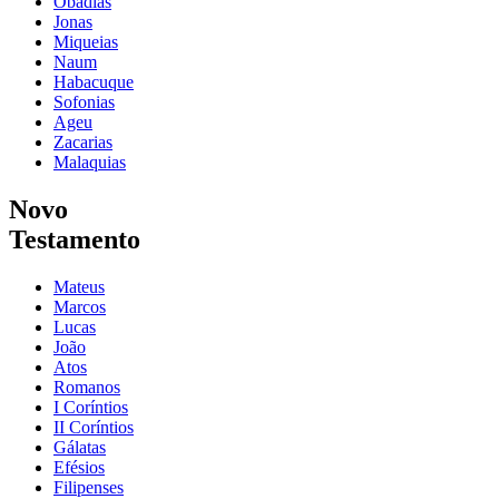
Obadias
Jonas
Miqueias
Naum
Habacuque
Sofonias
Ageu
Zacarias
Malaquias
Novo
Testamento
Mateus
Marcos
Lucas
João
Atos
Romanos
I Coríntios
II Coríntios
Gálatas
Efésios
Filipenses