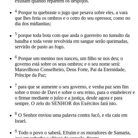
exultam quando repartem os despojos.
4
Porque tu quebraste o jugo que pesava sobre eles, a vara
que lhes feria os ombros e o cetro do seu opressor, como no
dia dos midianitas;
5
porque toda bota com que anda o guerreiro no tumulto da
batalha e toda veste revolvida em sangue serão queimadas,
servirão de pasto ao fogo.
6
Porque um menino nos nasceu, um filho se nos deu; o
governo está sobre os seus ombros; e o seu nome será:
Maravilhoso Conselheiro, Deus Forte, Pai da Eternidade,
Príncipe da Paz;
7
para que se aumente o seu governo, e venha paz sem fim
sobre o trono de Davi e sobre o seu reino, para o estabelecer e
o firmar mediante o juízo e a justiça, desde agora e para
sempre. O zelo do SENHOR dos Exércitos fará isto.
8
O Senhor enviou uma palavra contra Jacó, e ela caiu em
Israel.
9
Todo o povo o saberá, Efraim e os moradores de Samaria,