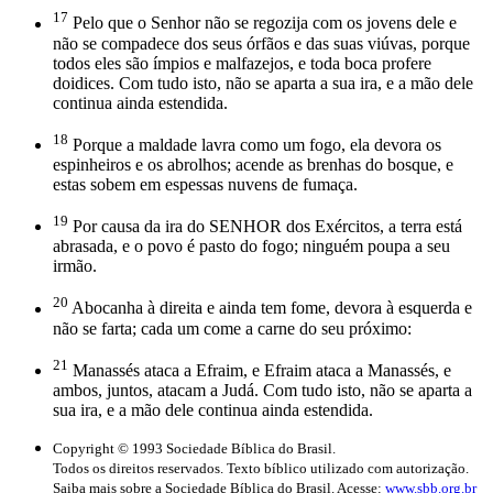
17
Pelo que o Senhor não se regozija com os jovens dele e
não se compadece dos seus órfãos e das suas viúvas, porque
todos eles são ímpios e malfazejos, e toda boca profere
doidices. Com tudo isto, não se aparta a sua ira, e a mão dele
continua ainda estendida.
18
Porque a maldade lavra como um fogo, ela devora os
espinheiros e os abrolhos; acende as brenhas do bosque, e
estas sobem em espessas nuvens de fumaça.
19
Por causa da ira do SENHOR dos Exércitos, a terra está
abrasada, e o povo é pasto do fogo; ninguém poupa a seu
irmão.
20
Abocanha à direita e ainda tem fome, devora à esquerda e
não se farta; cada um come a carne do seu próximo:
21
Manassés ataca a Efraim, e Efraim ataca a Manassés, e
ambos, juntos, atacam a Judá. Com tudo isto, não se aparta a
sua ira, e a mão dele continua ainda estendida.
Copyright © 1993 Sociedade Bíblica do Brasil.
Todos os direitos reservados. Texto bíblico utilizado com autorização.
Saiba mais sobre a Sociedade Bíblica do Brasil. Acesse:
www.sbb.org.br