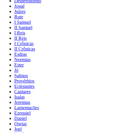
Deuteronômio
Josué
Juízes
Rute
I Samuel
II Samuel
I Reis
II Reis
I Crônicas
II Crônicas
Esdras
Neemias
Ester
Jó
Salmos
Provérbios
Eclesiastes
Cantares
Isaías
Jeremias
Lamentações
Ezequiel
Daniel
Oseias
Joel