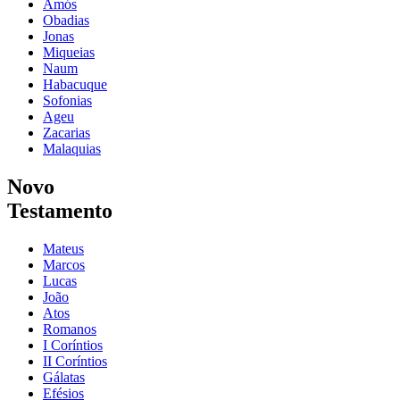
Amós
Obadias
Jonas
Miqueias
Naum
Habacuque
Sofonias
Ageu
Zacarias
Malaquias
Novo
Testamento
Mateus
Marcos
Lucas
João
Atos
Romanos
I Coríntios
II Coríntios
Gálatas
Efésios