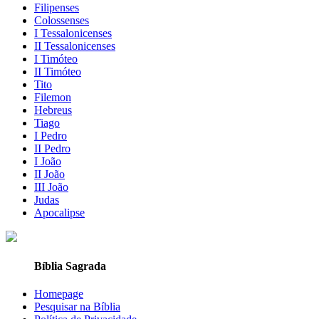
Filipenses
Colossenses
I Tessalonicenses
II Tessalonicenses
I Timóteo
II Timóteo
Tito
Filemon
Hebreus
Tiago
I Pedro
II Pedro
I João
II João
III João
Judas
Apocalipse
Bíblia Sagrada
Homepage
Pesquisar na Bíblia