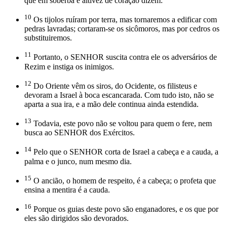
que em soberba e altivez de coração dizem:
10
Os tijolos ruíram por terra, mas tornaremos a edificar com
pedras lavradas; cortaram-se os sicômoros, mas por cedros os
substituiremos.
11
Portanto, o SENHOR suscita contra ele os adversários de
Rezim e instiga os inimigos.
12
Do Oriente vêm os siros, do Ocidente, os filisteus e
devoram a Israel à boca escancarada. Com tudo isto, não se
aparta a sua ira, e a mão dele continua ainda estendida.
13
Todavia, este povo não se voltou para quem o fere, nem
busca ao SENHOR dos Exércitos.
14
Pelo que o SENHOR corta de Israel a cabeça e a cauda, a
palma e o junco, num mesmo dia.
15
O ancião, o homem de respeito, é a cabeça; o profeta que
ensina a mentira é a cauda.
16
Porque os guias deste povo são enganadores, e os que por
eles são dirigidos são devorados.