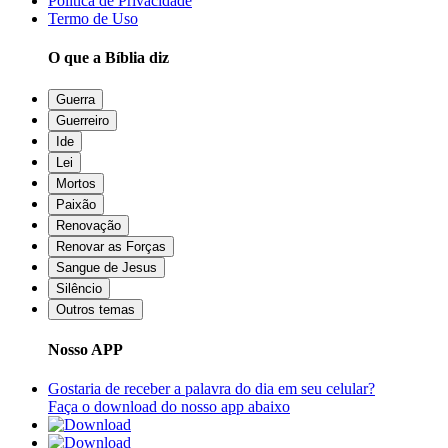
Política de Privacidade
Termo de Uso
O que a Bíblia diz
Guerra
Guerreiro
Ide
Lei
Mortos
Paixão
Renovação
Renovar as Forças
Sangue de Jesus
Silêncio
Outros temas
Nosso APP
Gostaria de receber a palavra do dia em seu celular?
Faça o download do nosso app abaixo