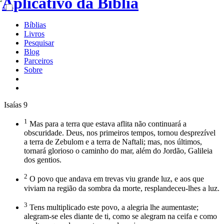
Bíblias
Livros
Pesquisar
Blog
Parceiros
Sobre
Isaías 9
1
Mas para a terra que estava aflita não continuará a
obscuridade. Deus, nos primeiros tempos, tornou desprezível
a terra de Zebulom e a terra de Naftali; mas, nos últimos,
tornará glorioso o caminho do mar, além do Jordão, Galileia
dos gentios.
2
O povo que andava em trevas viu grande luz, e aos que
viviam na região da sombra da morte, resplandeceu-lhes a luz.
3
Tens multiplicado este povo, a alegria lhe aumentaste;
alegram-se eles diante de ti, como se alegram na ceifa e como