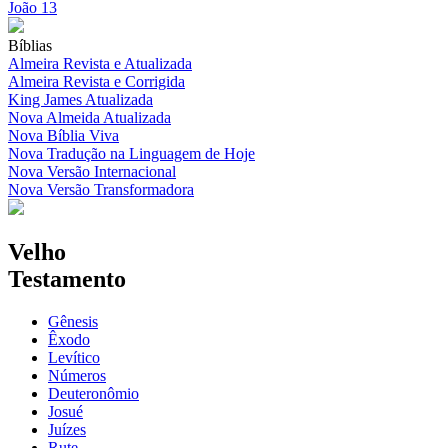
João 13
Bíblias
Almeira Revista e Atualizada
Almeira Revista e Corrigida
King James Atualizada
Nova Almeida Atualizada
Nova Bíblia Viva
Nova Tradução na Linguagem de Hoje
Nova Versão Internacional
Nova Versão Transformadora
Velho
Testamento
Gênesis
Êxodo
Levítico
Números
Deuteronômio
Josué
Juízes
Rute