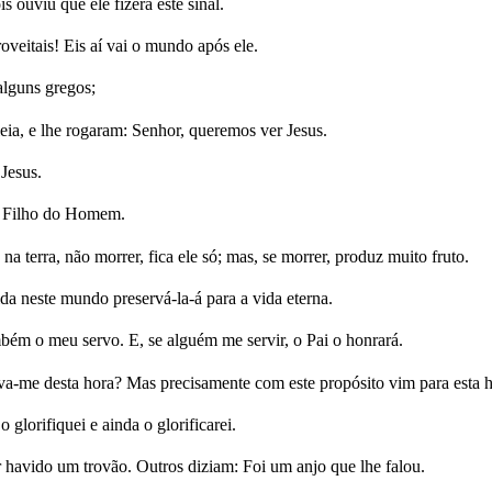
 ouviu que ele fizera este sinal.
oveitais! Eis aí vai o mundo após ele.
alguns gregos;
ileia, e lhe rogaram: Senhor, queremos ver Jesus.
 Jesus.
 o Filho do Homem.
a terra, não morrer, fica ele só; mas, se morrer, produz muito fruto.
a neste mundo preservá-la-á para a vida eterna.
mbém o meu servo. E, se alguém me servir, o Pai o honrará.
lva-me desta hora? Mas precisamente com este propósito vim para esta h
 glorifiquei e ainda o glorificarei.
er havido um trovão. Outros diziam: Foi um anjo que lhe falou.