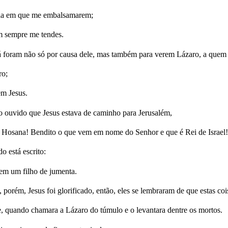
o dia em que me embalsamarem;
m sempre me tendes.
á foram não só por causa dele, mas também para verem Lázaro, a quem el
ro;
em Jesus.
do ouvido que Jesus estava de caminho para Jerusalém,
: Hosana! Bendito o que vem em nome do Senhor e que é Rei de Israel!
 está escrito:
 em um filho de jumenta.
orém, Jesus foi glorificado, então, eles se lembraram de que estas cois
e, quando chamara a Lázaro do túmulo e o levantara dentre os mortos.