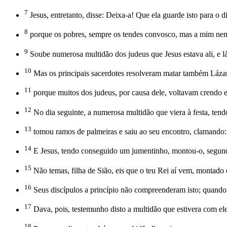
7
Jesus, entretanto, disse: Deixa-a! Que ela guarde isto para 
8
porque os pobres, sempre os tendes convosco, mas a mim ne
9
Soube numerosa multidão dos judeus que Jesus estava ali, e l
10
Mas os principais sacerdotes resolveram matar também Láza
11
porque muitos dos judeus, por causa dele, voltavam crendo 
12
No dia seguinte, a numerosa multidão que viera à festa, ten
13
tomou ramos de palmeiras e saiu ao seu encontro, clamando
14
E Jesus, tendo conseguido um jumentinho, montou-o, segundo
15
Não temas, filha de Sião, eis que o teu Rei aí vem, montado
16
Seus discípulos a princípio não compreenderam isto; quando, p
17
Dava, pois, testemunho disto a multidão que estivera com el
18