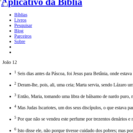
Bíblias
Livros
Pesquisar
Blog
Parceiros
Sobre
João 12
1
Seis dias antes da Páscoa, foi Jesus para Betânia, onde estava
2
Deram-lhe, pois, ali, uma ceia; Marta servia, sendo Lázaro u
3
Então, Maria, tomando uma libra de bálsamo de nardo puro, m
4
Mas Judas Iscariotes, um dos seus discípulos, o que estava para
5
Por que não se vendeu este perfume por trezentos denários e 
6
Isto disse ele, não porque tivesse cuidado dos pobres; mas porq