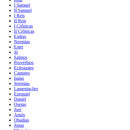
I Samuel
II Samuel
I Reis
II Reis
I Crônicas
II Crônicas
Esdras
Neemias
Ester
Jó
Salmos
Provérbios
Eclesiastes
Cantares
Isaías
Jeremias
Lamentações
Ezequiel
Daniel
Oseias
Joel
Amós
Obadias
Jonas