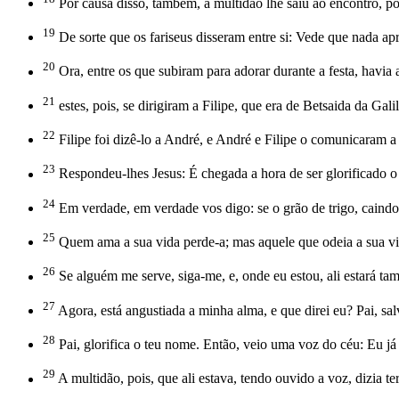
Por causa disso, também, a multidão lhe saiu ao encontro, pois
19
De sorte que os fariseus disseram entre si: Vede que nada apr
20
Ora, entre os que subiram para adorar durante a festa, havia 
21
estes, pois, se dirigiram a Filipe, que era de Betsaida da Gal
22
Filipe foi dizê-lo a André, e André e Filipe o comunicaram a
23
Respondeu-lhes Jesus: É chegada a hora de ser glorificado
24
Em verdade, em verdade vos digo: se o grão de trigo, caindo n
25
Quem ama a sua vida perde-a; mas aquele que odeia a sua vid
26
Se alguém me serve, siga-me, e, onde eu estou, ali estará ta
27
Agora, está angustiada a minha alma, e que direi eu? Pai, sa
28
Pai, glorifica o teu nome. Então, veio uma voz do céu: Eu já o
29
A multidão, pois, que ali estava, tendo ouvido a voz, dizia t