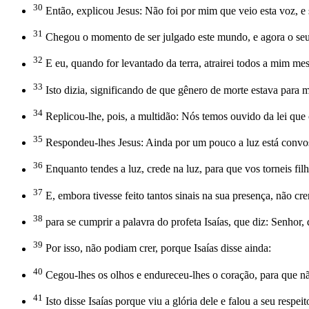
30
Então, explicou Jesus: Não foi por mim que veio esta voz, e 
31
Chegou o momento de ser julgado este mundo, e agora o seu 
32
E eu, quando for levantado da terra, atrairei todos a mim me
33
Isto dizia, significando de que gênero de morte estava para m
34
Replicou-lhe, pois, a multidão: Nós temos ouvido da lei qu
35
Respondeu-lhes Jesus: Ainda por um pouco a luz está convos
36
Enquanto tendes a luz, crede na luz, para que vos torneis filho
37
E, embora tivesse feito tantos sinais na sua presença, não cre
38
para se cumprir a palavra do profeta Isaías, que diz: Senho
39
Por isso, não podiam crer, porque Isaías disse ainda:
40
Cegou-lhes os olhos e endureceu-lhes o coração, para que 
41
Isto disse Isaías porque viu a glória dele e falou a seu respeit