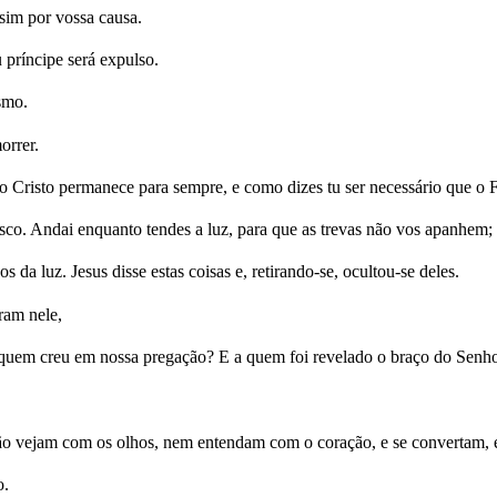
sim por vossa causa.
príncipe será expulso.
smo.
orrer.
e o Cristo permanece para sempre, e como dizes tu ser necessário qu
co. Andai enquanto tendes a luz, para que as trevas não vos apanhem; 
s da luz. Jesus disse estas coisas e, retirando-se, ocultou-se deles.
ram nele,
r, quem creu em nossa pregação? E a quem foi revelado o braço do Senh
não vejam com os olhos, nem entendam com o coração, e se convertam, 
o.