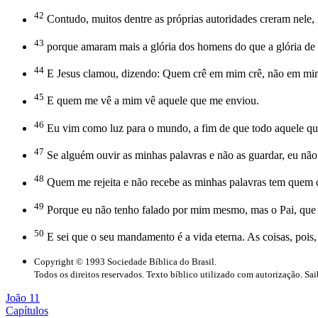
42
Contudo, muitos dentre as próprias autoridades creram nele,
43
porque amaram mais a glória dos homens do que a glória de
44
E Jesus clamou, dizendo: Quem crê em mim crê, não em mi
45
E quem me vê a mim vê aquele que me enviou.
46
Eu vim como luz para o mundo, a fim de que todo aquele qu
47
Se alguém ouvir as minhas palavras e não as guardar, eu não 
48
Quem me rejeita e não recebe as minhas palavras tem quem o j
49
Porque eu não tenho falado por mim mesmo, mas o Pai, que m
50
E sei que o seu mandamento é a vida eterna. As coisas, pois,
Copyright © 1993 Sociedade Bíblica do Brasil.
Todos os direitos reservados. Texto bíblico utilizado com autorização. Sa
João 11
Capítulos