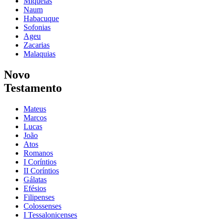
Miqueias
Naum
Habacuque
Sofonias
Ageu
Zacarias
Malaquias
Novo
Testamento
Mateus
Marcos
Lucas
João
Atos
Romanos
I Coríntios
II Coríntios
Gálatas
Efésios
Filipenses
Colossenses
I Tessalonicenses