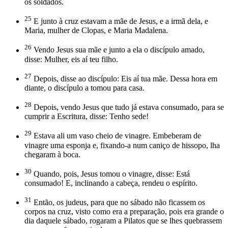
os soldados.
25
E junto à cruz estavam a mãe de Jesus, e a irmã dela, e
Maria, mulher de Clopas, e Maria Madalena.
26
Vendo Jesus sua mãe e junto a ela o discípulo amado,
disse: Mulher, eis aí teu filho.
27
Depois, disse ao discípulo: Eis aí tua mãe. Dessa hora em
diante, o discípulo a tomou para casa.
28
Depois, vendo Jesus que tudo já estava consumado, para se
cumprir a Escritura, disse: Tenho sede!
29
Estava ali um vaso cheio de vinagre. Embeberam de
vinagre uma esponja e, fixando-a num caniço de hissopo, lha
chegaram à boca.
30
Quando, pois, Jesus tomou o vinagre, disse: Está
consumado! E, inclinando a cabeça, rendeu o espírito.
31
Então, os judeus, para que no sábado não ficassem os
corpos na cruz, visto como era a preparação, pois era grande o
dia daquele sábado, rogaram a Pilatos que se lhes quebrassem