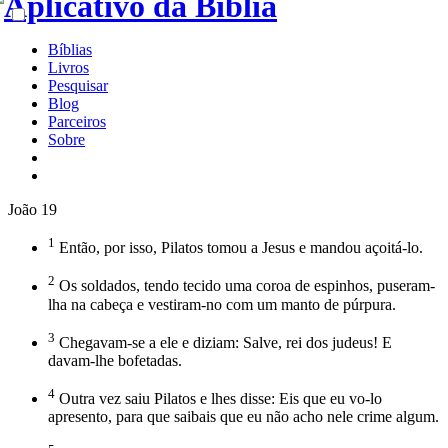
Bíblias
Livros
Pesquisar
Blog
Parceiros
Sobre
João 19
1
Então, por isso, Pilatos tomou a Jesus e mandou açoitá-lo.
2
Os soldados, tendo tecido uma coroa de espinhos, puseram-
lha na cabeça e vestiram-no com um manto de púrpura.
3
Chegavam-se a ele e diziam: Salve, rei dos judeus! E
davam-lhe bofetadas.
4
Outra vez saiu Pilatos e lhes disse: Eis que eu vo-lo
apresento, para que saibais que eu não acho nele crime algum.