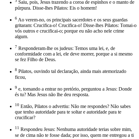
5
Saiu, pois, Jesus trazendo a coroa de espinhos e o manto de
púrpura. Disse-lhes Pilatos: Eis o homem!
6
Ao verem-no, os principais sacerdotes e os seus guardas
gritaram: Crucifica-o! Crucifica-o! Disse-lhes Pilatos: Tomai-o
vós outros e crucificai-o; porque eu não acho nele crime
algum.
7
Responderam-lhe os judeus: Temos uma lei, e, de
conformidade com a lei, ele deve morrer, porque a si mesmo
se fez Filho de Deus.
8
Pilatos, ouvindo tal declaração, ainda mais atemorizado
ficou,
9
e, tornando a entrar no pretório, perguntou a Jesus: Donde
és tu? Mas Jesus não lhe deu resposta.
10
Então, Pilatos o advertiu: Não me respondes? Não sabes
que tenho autoridade para te soltar e autoridade para te
crucificar?
11
Respondeu Jesus: Nenhuma autoridade terias sobre mim,
se de cima não te fosse dada; por isso, quem me entregou a ti