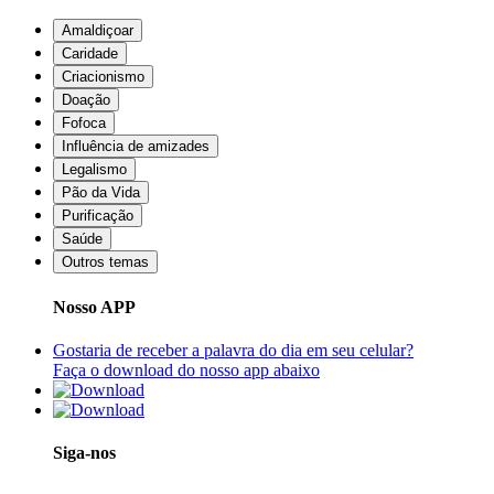
Amaldiçoar
Caridade
Criacionismo
Doação
Fofoca
Influência de amizades
Legalismo
Pão da Vida
Purificação
Saúde
Outros temas
Nosso APP
Gostaria de receber a palavra do dia em seu celular?
Faça o download do nosso app abaixo
Siga-nos