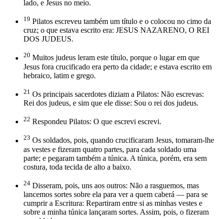
lado, e Jesus no meio.
19
Pilatos escreveu também um título e o colocou no cimo da
cruz; o que estava escrito era: JESUS NAZARENO, O REI
DOS JUDEUS.
20
Muitos judeus leram este título, porque o lugar em que
Jesus fora crucificado era perto da cidade; e estava escrito em
hebraico, latim e grego.
21
Os principais sacerdotes diziam a Pilatos: Não escrevas:
Rei dos judeus, e sim que ele disse: Sou o rei dos judeus.
22
Respondeu Pilatos: O que escrevi escrevi.
23
Os soldados, pois, quando crucificaram Jesus, tomaram-lhe
as vestes e fizeram quatro partes, para cada soldado uma
parte; e pegaram também a túnica. A túnica, porém, era sem
costura, toda tecida de alto a baixo.
24
Disseram, pois, uns aos outros: Não a rasguemos, mas
lancemos sortes sobre ela para ver a quem caberá — para se
cumprir a Escritura: Repartiram entre si as minhas vestes e
sobre a minha túnica lançaram sortes. Assim, pois, o fizeram