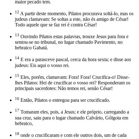
maior pecado tem.
12
A partir deste momento, Pilatos procurava soltá-lo, mas os
judeus clamavam: Se soltas a este, não és amigo de César!
Todo aquele que se faz rei é contra César!
13
Ouvindo Pilatos estas palavras, trouxe Jesus para fora e
sentou-se no tribunal, no lugar chamado Pavimento, no
hebraico Gabatá.
14
E era a parasceve pascal, cerca da hora sexta; e disse aos
judeus: Eis aqui o vosso rei.
15
Eles, porém, clamavam: Fora! Fora! Crucifica-o! Disse-
lhes Pilatos: Hei de crucificar o vosso rei? Responderam os
principais sacerdotes: Não temos rei, senão César!
16
Então, Pilatos o entregou para ser crucificado.
17
Tomaram eles, pois, a Jesus; e ele próprio, carregando a
sua cruz, saiu para o lugar chamado Calvário, Gólgota em
hebraico,
18
onde o crucificaram e com ele outros dois, um de cada