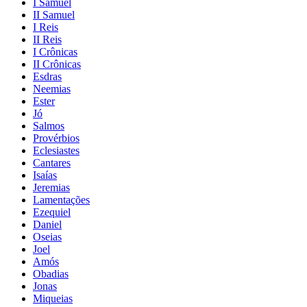
I Samuel
II Samuel
I Reis
II Reis
I Crônicas
II Crônicas
Esdras
Neemias
Ester
Jó
Salmos
Provérbios
Eclesiastes
Cantares
Isaías
Jeremias
Lamentações
Ezequiel
Daniel
Oseias
Joel
Amós
Obadias
Jonas
Miqueias