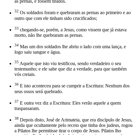
as pernas, e fossem tirados.
32
Os soldados foram e quebraram as pernas ao primeiro e ao
outro que com ele tinham sido crucificados;
33
chegando-se, porém, a Jesus, como vissem que já estava
morto, não lhe quebraram as pernas.
34
Mas um dos soldados lhe abriu o lado com uma lança, e
logo saiu sangue e água.
35
Aquele que isto viu testificou, sendo verdadeiro o seu
testemunho; e ele sabe que diz a verdade, para que também
vós creiais.
36
E isto aconteceu para se cumprir a Escritura: Nenhum dos
seus ossos será quebrado.
37
E outra vez diz a Escritura: Eles verão aquele a quem
traspassaram.
38
Depois disto, José de Arimateia, que era discípulo de Jesus,
ainda que ocultamente pelo receio que tinha dos judeus, rogou
a Pilatos lhe permitisse tirar o corpo de Jesus. Pilatos lho