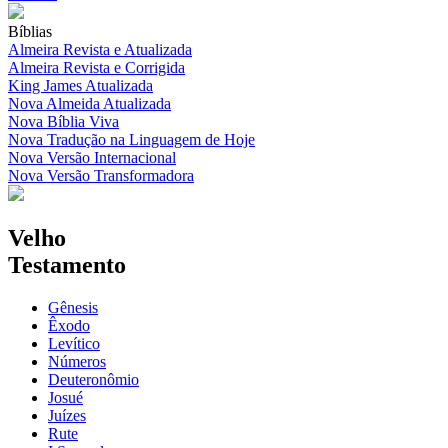
Bíblias
Almeira Revista e Atualizada
Almeira Revista e Corrigida
King James Atualizada
Nova Almeida Atualizada
Nova Bíblia Viva
Nova Tradução na Linguagem de Hoje
Nova Versão Internacional
Nova Versão Transformadora
Velho
Testamento
Gênesis
Êxodo
Levítico
Números
Deuteronômio
Josué
Juízes
Rute