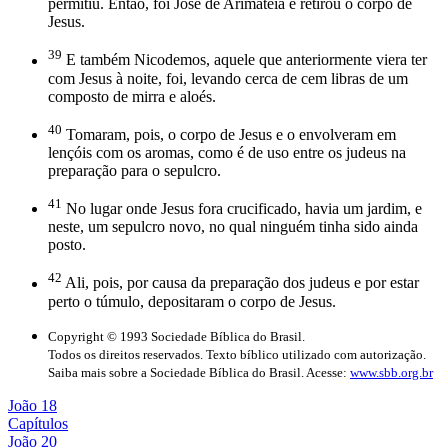
permitiu. Então, foi José de Arimateia e retirou o corpo de
Jesus.
39
E também Nicodemos, aquele que anteriormente viera ter
com Jesus à noite, foi, levando cerca de cem libras de um
composto de mirra e aloés.
40
Tomaram, pois, o corpo de Jesus e o envolveram em
lençóis com os aromas, como é de uso entre os judeus na
preparação para o sepulcro.
41
No lugar onde Jesus fora crucificado, havia um jardim, e
neste, um sepulcro novo, no qual ninguém tinha sido ainda
posto.
42
Ali, pois, por causa da preparação dos judeus e por estar
perto o túmulo, depositaram o corpo de Jesus.
Copyright © 1993 Sociedade Bíblica do Brasil.
Todos os direitos reservados. Texto bíblico utilizado com autorização.
Saiba mais sobre a Sociedade Bíblica do Brasil. Acesse:
www.sbb.org.br
João 18
Capítulos
João 20