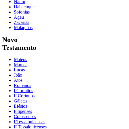
Naum
Habacuque
Sofonias
Ageu
Zacarias
Malaquias
Novo
Testamento
Mateus
Marcos
Lucas
João
Atos
Romanos
I Coríntios
II Coríntios
Gálatas
Efésios
Filipenses
Colossenses
I Tessalonicenses
II Tessalonicenses