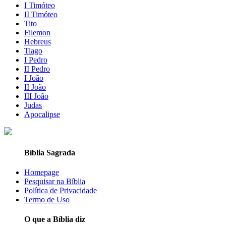
I Timóteo
II Timóteo
Tito
Filemon
Hebreus
Tiago
I Pedro
II Pedro
I João
II João
III João
Judas
Apocalipse
Bíblia Sagrada
Homepage
Pesquisar na Bíblia
Política de Privacidade
Termo de Uso
O que a Bíblia diz