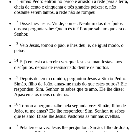
Simão Pedro entrou no barco e arrastou a rede para a terra,
cheia de cento e cinquenta e três grandes peixes; e, não
obstante serem tantos, a rede não se rompeu.
12
Disse-lhes Jesus: Vinde, comei. Nenhum dos discípulos
ousava perguntar-lhe: Quem és tu? Porque sabiam que era o
Senhor.
13
Veio Jesus, tomou o pão, e lhes deu, e, de igual modo, o
peixe.
14
E já era esta a terceira vez que Jesus se manifestava aos
discípulos, depois de ressuscitado dentre os mortos.
15
Depois de terem comido, perguntou Jesus a Simão Pedro:
Simão, filho de João, amas-me mais do que estes outros? Ele
respondeu: Sim, Senhor, tu sabes que te amo. Ele lhe disse:
Apascenta os meus cordeiros.
16
Tornou a perguntar-lhe pela segunda vez: Simão, filho de
João, tu me amas? Ele lhe respondeu: Sim, Senhor, tu sabes
que te amo. Disse-lhe Jesus: Pastoreia as minhas ovelhas.
17
Pela terceira vez Jesus lhe perguntou: Simão, filho de João,