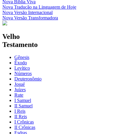
Nova Bíblia Viva
Nova Tradução na Linguagem de Hoje
Nova Versão Internacional
Nova Versão Transformadora
Velho
Testamento
Gênesis
Êxodo
Levítico
Números
Deuteronômio
Josué
Juízes
Rute
I Samuel
II Samuel
I Reis
II Reis
I Crônicas
II Crônicas
Esdras