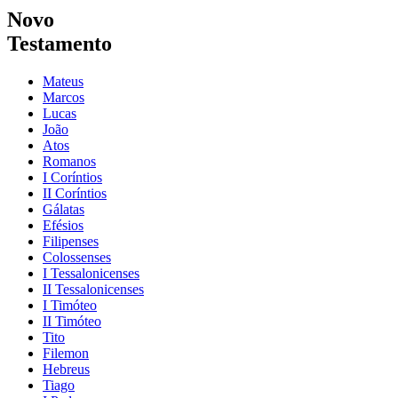
Novo
Testamento
Mateus
Marcos
Lucas
João
Atos
Romanos
I Coríntios
II Coríntios
Gálatas
Efésios
Filipenses
Colossenses
I Tessalonicenses
II Tessalonicenses
I Timóteo
II Timóteo
Tito
Filemon
Hebreus
Tiago