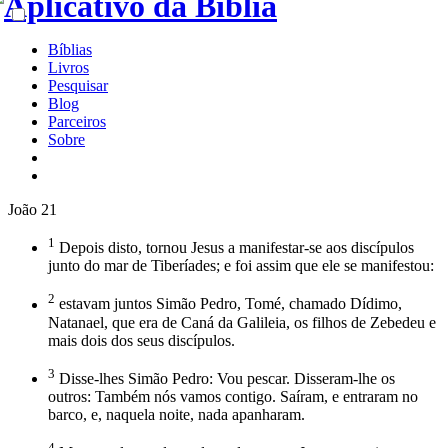
Bíblias
Livros
Pesquisar
Blog
Parceiros
Sobre
João 21
1
Depois disto, tornou Jesus a manifestar-se aos discípulos
junto do mar de Tiberíades; e foi assim que ele se manifestou:
2
estavam juntos Simão Pedro, Tomé, chamado Dídimo,
Natanael, que era de Caná da Galileia, os filhos de Zebedeu e
mais dois dos seus discípulos.
3
Disse-lhes Simão Pedro: Vou pescar. Disseram-lhe os
outros: Também nós vamos contigo. Saíram, e entraram no
barco, e, naquela noite, nada apanharam.
4