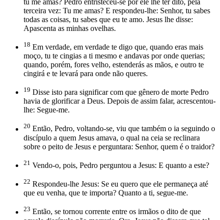
tu me amas? Pedro entristeceu-se por ele lhe ter dito, pela
terceira vez: Tu me amas? E respondeu-lhe: Senhor, tu sabes
todas as coisas, tu sabes que eu te amo. Jesus lhe disse:
Apascenta as minhas ovelhas.
18
Em verdade, em verdade te digo que, quando eras mais
moço, tu te cingias a ti mesmo e andavas por onde querias;
quando, porém, fores velho, estenderás as mãos, e outro te
cingirá e te levará para onde não queres.
19
Disse isto para significar com que gênero de morte Pedro
havia de glorificar a Deus. Depois de assim falar, acrescentou-
lhe: Segue-me.
20
Então, Pedro, voltando-se, viu que também o ia seguindo o
discípulo a quem Jesus amava, o qual na ceia se reclinara
sobre o peito de Jesus e perguntara: Senhor, quem é o traidor?
21
Vendo-o, pois, Pedro perguntou a Jesus: E quanto a este?
22
Respondeu-lhe Jesus: Se eu quero que ele permaneça até
que eu venha, que te importa? Quanto a ti, segue-me.
23
Então, se tornou corrente entre os irmãos o dito de que