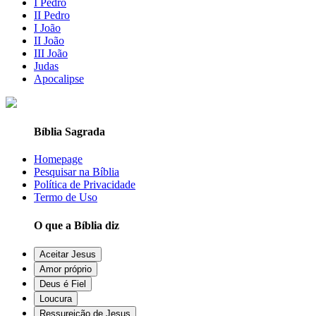
I Pedro
II Pedro
I João
II João
III João
Judas
Apocalipse
Bíblia Sagrada
Homepage
Pesquisar na Bíblia
Política de Privacidade
Termo de Uso
O que a Bíblia diz
Aceitar Jesus
Amor próprio
Deus é Fiel
Loucura
Ressureição de Jesus