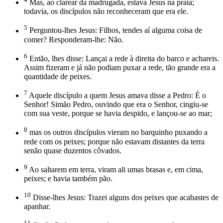
Mas, ao clarear da madrugada, estava Jesus na praia;
todavia, os discípulos não reconheceram que era ele.
5
Perguntou-lhes Jesus: Filhos, tendes aí alguma coisa de
comer? Responderam-lhe: Não.
6
Então, lhes disse: Lançai a rede à direita do barco e achareis.
Assim fizeram e já não podiam puxar a rede, tão grande era a
quantidade de peixes.
7
Aquele discípulo a quem Jesus amava disse a Pedro: É o
Senhor! Simão Pedro, ouvindo que era o Senhor, cingiu-se
com sua veste, porque se havia despido, e lançou-se ao mar;
8
mas os outros discípulos vieram no barquinho puxando a
rede com os peixes; porque não estavam distantes da terra
senão quase duzentos côvados.
9
Ao saltarem em terra, viram ali umas brasas e, em cima,
peixes; e havia também pão.
10
Disse-lhes Jesus: Trazei alguns dos peixes que acabastes de
apanhar.
11