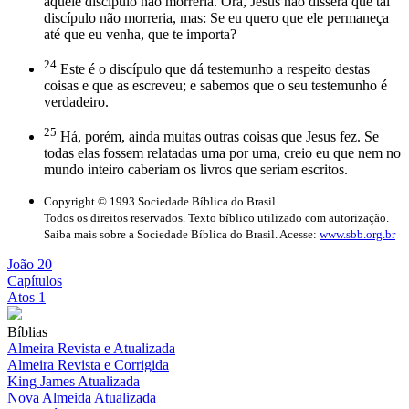
aquele discípulo não morreria. Ora, Jesus não dissera que tal
discípulo não morreria, mas: Se eu quero que ele permaneça
até que eu venha, que te importa?
24
Este é o discípulo que dá testemunho a respeito destas
coisas e que as escreveu; e sabemos que o seu testemunho é
verdadeiro.
25
Há, porém, ainda muitas outras coisas que Jesus fez. Se
todas elas fossem relatadas uma por uma, creio eu que nem no
mundo inteiro caberiam os livros que seriam escritos.
Copyright © 1993 Sociedade Bíblica do Brasil.
Todos os direitos reservados. Texto bíblico utilizado com autorização.
Saiba mais sobre a Sociedade Bíblica do Brasil. Acesse:
www.sbb.org.br
João 20
Capítulos
Atos 1
Bíblias
Almeira Revista e Atualizada
Almeira Revista e Corrigida
King James Atualizada
Nova Almeida Atualizada