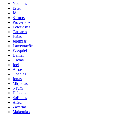
Neemias
Ester
Jó
Salmos
Provérbios
Eclesiastes
Cantares
Isaías
Jeremias
Lamentações
Ezequiel
Daniel
Oseias
Joel
Amós
Obadias
Jonas
Miqueias
Naum
Habacuque
Sofonias
Ageu
Zacarias
Malaquias