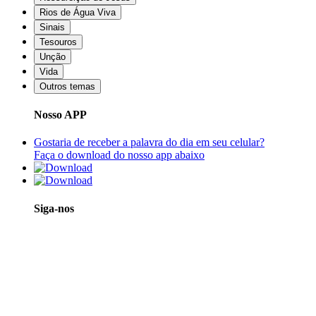
Rios de Água Viva
Sinais
Tesouros
Unção
Vida
Outros temas
Nosso APP
Gostaria de receber a palavra do dia em seu celular?
Faça o download do nosso app abaixo
Siga-nos