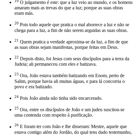
19
O julgamento é este: que a luz veio ao mundo, e os homens
amaram mais as trevas do que a luz; porque as suas obras
eram más.
20
Pois todo aquele que pratica o mal aborrece a luz e não se
chega para a luz, a fim de não serem arguidas as suas obras.
21
Quem pratica a verdade aproxima-se da luz, a fim de que
as suas obras sejam manifestas, porque feitas em Deus.
22
Depois disto, foi Jesus com seus discípulos para a terra da
Judeia; ali permaneceu com eles e batizava.
23
Ora, João estava também batizando em Enom, perto de
Salim, porque havia ali muitas águas, e para lá concorria o
povo e era batizado.
24
Pois João ainda não tinha sido encarcerado.
25
Ora, entre os discípulos de João e um judeu suscitou-se
uma contenda com respeito à purificação.
26
E foram ter com João e lhe disseram: Mestre, aquele que
estava contigo além do Jordão, do qual tens dado testemunho,