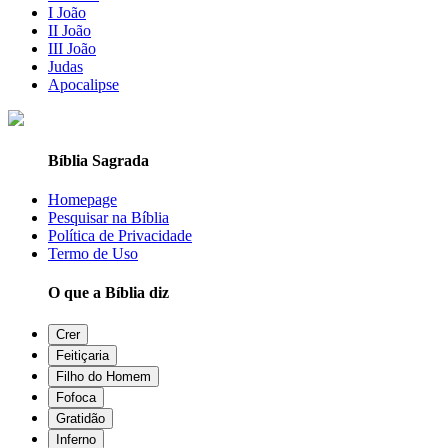
I João
II João
III João
Judas
Apocalipse
Bíblia Sagrada
Homepage
Pesquisar na Bíblia
Política de Privacidade
Termo de Uso
O que a Bíblia diz
Crer
Feitiçaria
Filho do Homem
Fofoca
Gratidão
Inferno