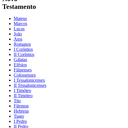
Testamento
Mateus
Marcos
Lucas
João
Atos
Romanos
I Coríntios
II Coríntios
Gálatas
Efésios
Filipenses
Colossenses
I Tessalonicenses
II Tessalonicenses
I Timóteo
II Timóteo
Tito
Filemon
Hebreus
Tiago
I Pedro
II Pedro