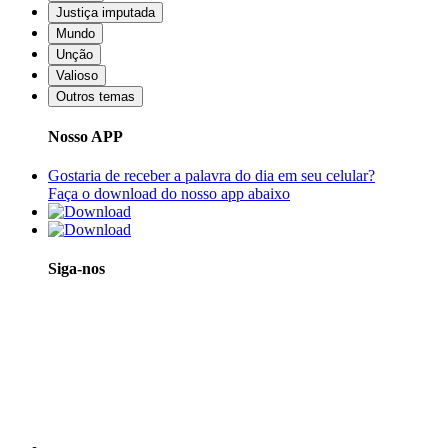
Justiça imputada
Mundo
Unção
Valioso
Outros temas
Nosso APP
Gostaria de receber a palavra do dia em seu celular?
Faça o download do nosso app abaixo
Siga-nos