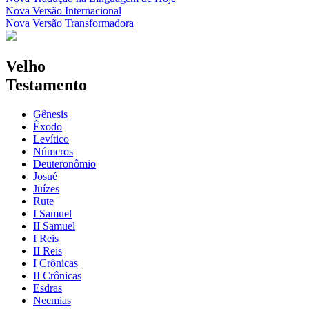
Nova Versão Internacional
Nova Versão Transformadora
Velho
Testamento
Gênesis
Êxodo
Levítico
Números
Deuteronômio
Josué
Juízes
Rute
I Samuel
II Samuel
I Reis
II Reis
I Crônicas
II Crônicas
Esdras
Neemias