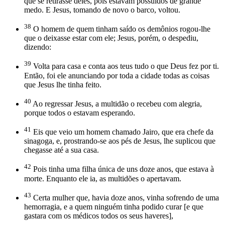
que se retirasse deles, pois estavam possuídos de grande
medo. E Jesus, tomando de novo o barco, voltou.
38
O homem de quem tinham saído os demônios rogou-lhe
que o deixasse estar com ele; Jesus, porém, o despediu,
dizendo:
39
Volta para casa e conta aos teus tudo o que Deus fez por ti.
Então, foi ele anunciando por toda a cidade todas as coisas
que Jesus lhe tinha feito.
40
Ao regressar Jesus, a multidão o recebeu com alegria,
porque todos o estavam esperando.
41
Eis que veio um homem chamado Jairo, que era chefe da
sinagoga, e, prostrando-se aos pés de Jesus, lhe suplicou que
chegasse até a sua casa.
42
Pois tinha uma filha única de uns doze anos, que estava à
morte. Enquanto ele ia, as multidões o apertavam.
43
Certa mulher que, havia doze anos, vinha sofrendo de uma
hemorragia, e a quem ninguém tinha podido curar [e que
gastara com os médicos todos os seus haveres],