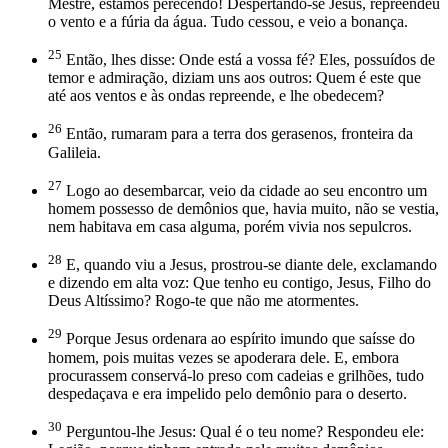
Mestre, estamos perecendo! Despertando-se Jesus, repreendeu
o vento e a fúria da água. Tudo cessou, e veio a bonança.
25
Então, lhes disse: Onde está a vossa fé? Eles, possuídos de
temor e admiração, diziam uns aos outros: Quem é este que
até aos ventos e às ondas repreende, e lhe obedecem?
26
Então, rumaram para a terra dos gerasenos, fronteira da
Galileia.
27
Logo ao desembarcar, veio da cidade ao seu encontro um
homem possesso de demônios que, havia muito, não se vestia,
nem habitava em casa alguma, porém vivia nos sepulcros.
28
E, quando viu a Jesus, prostrou-se diante dele, exclamando
e dizendo em alta voz: Que tenho eu contigo, Jesus, Filho do
Deus Altíssimo? Rogo-te que não me atormentes.
29
Porque Jesus ordenara ao espírito imundo que saísse do
homem, pois muitas vezes se apoderara dele. E, embora
procurassem conservá-lo preso com cadeias e grilhões, tudo
despedaçava e era impelido pelo demônio para o deserto.
30
Perguntou-lhe Jesus: Qual é o teu nome? Respondeu ele: