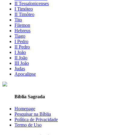
II Tessalonicenses
I Timóteo
II Timóteo
Tito
Filemon
Hebreus
Tiago
I Pedro
II Pedro
I João
II João
III João
Judas
Apocalipse
Bíblia Sagrada
Homepage
Pesquisar na Bíblia
Política de Privacidade
Termo de Uso