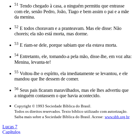
51
Tendo chegado à casa, a ninguém permitiu que entrasse
com ele, senão Pedro, João, Tiago e bem assim o pai e a mãe
da menina.
52
E todos choravam e a pranteavam. Mas ele disse: Não
choreis; ela não está morta, mas dorme.
53
E riam-se dele, porque sabiam que ela estava morta.
54
Entretanto, ele, tomando-a pela mão, disse-lhe, em voz alta:
Menina, levanta-te!
55
Voltou-lhe o espírito, ela imediatamente se levantou, e ele
mandou que lhe dessem de comer.
56
Seus pais ficaram maravilhados, mas ele lhes advertiu que
a ninguém contassem o que havia acontecido.
Copyright © 1993 Sociedade Bíblica do Brasil.
Todos os direitos reservados. Texto bíblico utilizado com autorização.
Saiba mais sobre a Sociedade Bíblica do Brasil. Acesse:
www.sbb.org.br
Lucas 7
Capítulos