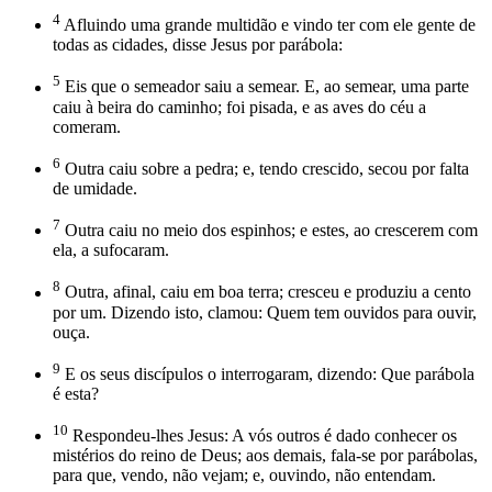
4
Afluindo uma grande multidão e vindo ter com ele gente de
todas as cidades, disse Jesus por parábola:
5
Eis que o semeador saiu a semear. E, ao semear, uma parte
caiu à beira do caminho; foi pisada, e as aves do céu a
comeram.
6
Outra caiu sobre a pedra; e, tendo crescido, secou por falta
de umidade.
7
Outra caiu no meio dos espinhos; e estes, ao crescerem com
ela, a sufocaram.
8
Outra, afinal, caiu em boa terra; cresceu e produziu a cento
por um. Dizendo isto, clamou: Quem tem ouvidos para ouvir,
ouça.
9
E os seus discípulos o interrogaram, dizendo: Que parábola
é esta?
10
Respondeu-lhes Jesus: A vós outros é dado conhecer os
mistérios do reino de Deus; aos demais, fala-se por parábolas,
para que, vendo, não vejam; e, ouvindo, não entendam.