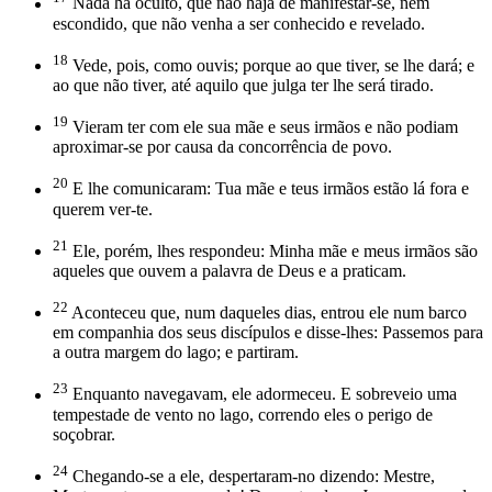
Nada há oculto, que não haja de manifestar-se, nem
escondido, que não venha a ser conhecido e revelado.
18
Vede, pois, como ouvis; porque ao que tiver, se lhe dará; e
ao que não tiver, até aquilo que julga ter lhe será tirado.
19
Vieram ter com ele sua mãe e seus irmãos e não podiam
aproximar-se por causa da concorrência de povo.
20
E lhe comunicaram: Tua mãe e teus irmãos estão lá fora e
querem ver-te.
21
Ele, porém, lhes respondeu: Minha mãe e meus irmãos são
aqueles que ouvem a palavra de Deus e a praticam.
22
Aconteceu que, num daqueles dias, entrou ele num barco
em companhia dos seus discípulos e disse-lhes: Passemos para
a outra margem do lago; e partiram.
23
Enquanto navegavam, ele adormeceu. E sobreveio uma
tempestade de vento no lago, correndo eles o perigo de
soçobrar.
24
Chegando-se a ele, despertaram-no dizendo: Mestre,