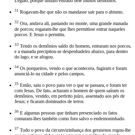
Legião, porque tinham entrado nele muitos demônios.
31
Rogavam-lhe que não os mandasse sair para o abismo.
32
Ora, andava ali, pastando no monte, uma grande manada
de porcos; rogaram-lhe que lhes permitisse entrar naqueles
porcos. E Jesus o permitiu.
33
Tendo os demônios saído do homem, entraram nos porcos,
e a manada precipitou-se despenhadeiro abaixo, para dentro
do lago, e se afogou.
34
Os porqueiros, vendo o que acontecera, fugiram e foram
anunciá-lo na cidade e pelos campos.
35
Então, saiu o povo para ver o que se passara, e foram ter
com Jesus. De fato, acharam o homem de quem saíram os
demônios, vestido, em perfeito juízo, assentado aos pés de
Jesus; e ficaram dominados de terror.
36
E algumas pessoas que tinham presenciado os fatos
contaram-lhes também como fora salvo o endemoninhado.
37
Todo o povo da circunvizinhança dos gerasenos rogou-lhe