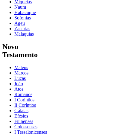
Miqueias
Naum
Habacuque
Sofonias
Ageu
Zacarias
Malaquias
Novo
Testamento
Mateus
Marcos
Lucas
João
Atos
Romanos
I Coríntios
II Coríntios
Gálatas
Efésios
Filipenses
Colossenses
I Tessalonicenses