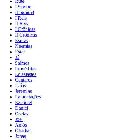
Rute
I Samuel
II Samuel
I Reis
II Reis
I Crônicas
II Crônicas
Esdras
Neemias
Ester
Jó
Salmos
Provérbios
Eclesiastes
Cantares
Isaías
Jeremias
Lamentações
Ezequiel
Daniel
Oseias
Joel
Amós
Obadias
Jonas