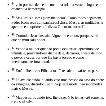
44
veio por trás dele e lhe tocou na orla da veste, e logo se lhe
estancou a hemorragia.
45
Mas Jesus disse: Quem me tocou? Como todos negassem,
Pedro [com seus companheiros] disse: Mestre, as multidões te
apertam e te oprimem [e dizes: Quem me tocou?].
46
Contudo, Jesus insistiu: Alguém me tocou, porque senti
que de mim saiu poder.
47
Vendo a mulher que não podia ocultar-se, aproximou-se
trêmula e, prostrando-se diante dele, declarou, à vista de todo
o povo, a causa por que lhe havia tocado e como
imediatamente fora curada.
48
Então, lhe disse: Filha, a tua fé te salvou; vai-te em paz.
49
Falava ele ainda, quando veio uma pessoa da casa do chefe
da sinagoga, dizendo: Tua filha já está morta, não incomodes
mais o Mestre.
50
Mas Jesus, ouvindo isto, lhe disse: Não temas, crê somente,
e ela será salva.