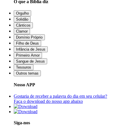
O que a Bíblia diz
Orgulho
Solidão
Cânticos
Clamor
Domínio Próprio
Filho de Deus
Infância de Jesus
Primeiro Amor
Sangue de Jesus
Tesouros
Outros temas
Nosso APP
Gostaria de receber a palavra do dia em seu celular?
Faça o download do nosso app abaixo
Siga-nos