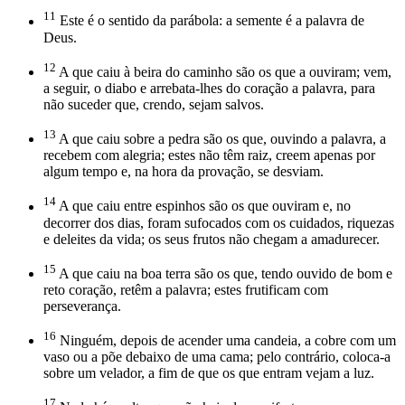
11
Este é o sentido da parábola: a semente é a palavra de
Deus.
12
A que caiu à beira do caminho são os que a ouviram; vem,
a seguir, o diabo e arrebata-lhes do coração a palavra, para
não suceder que, crendo, sejam salvos.
13
A que caiu sobre a pedra são os que, ouvindo a palavra, a
recebem com alegria; estes não têm raiz, creem apenas por
algum tempo e, na hora da provação, se desviam.
14
A que caiu entre espinhos são os que ouviram e, no
decorrer dos dias, foram sufocados com os cuidados, riquezas
e deleites da vida; os seus frutos não chegam a amadurecer.
15
A que caiu na boa terra são os que, tendo ouvido de bom e
reto coração, retêm a palavra; estes frutificam com
perseverança.
16
Ninguém, depois de acender uma candeia, a cobre com um
vaso ou a põe debaixo de uma cama; pelo contrário, coloca-a
sobre um velador, a fim de que os que entram vejam a luz.
17