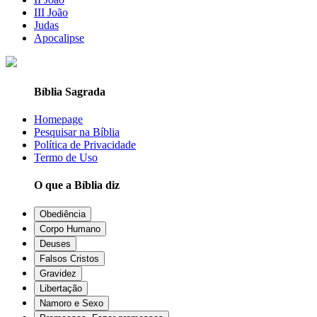
III João
Judas
Apocalipse
Bíblia Sagrada
Homepage
Pesquisar na Bíblia
Política de Privacidade
Termo de Uso
O que a Bíblia diz
Obediência
Corpo Humano
Deuses
Falsos Cristos
Gravidez
Libertação
Namoro e Sexo