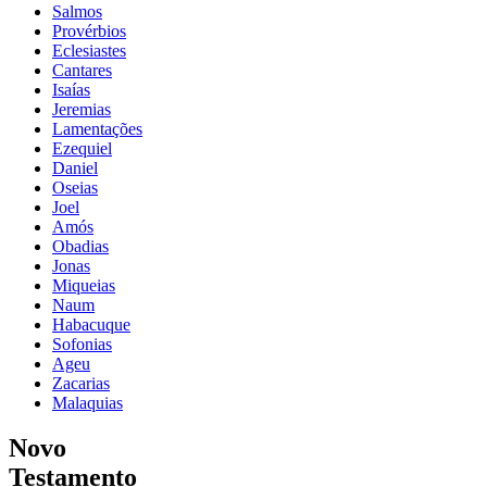
Salmos
Provérbios
Eclesiastes
Cantares
Isaías
Jeremias
Lamentações
Ezequiel
Daniel
Oseias
Joel
Amós
Obadias
Jonas
Miqueias
Naum
Habacuque
Sofonias
Ageu
Zacarias
Malaquias
Novo
Testamento