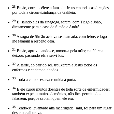
28
Então, correu célere a fama de Jesus em todas as direções,
por toda a circunvizinhança da Galileia.
29
E, saindo eles da sinagoga, foram, com Tiago e João,
diretamente para a casa de Simão e André.
30
A sogra de Simão achava-se acamada, com febre; e logo
lhe falaram a respeito dela.
31
Então, aproximando-se, tomou-a pela mão; e a febre a
deixou, passando ela a servi-los.
32
À tarde, ao cair do sol, trouxeram a Jesus todos os
enfermos e endemoninhados.
33
Toda a cidade estava reunida à porta.
34
E ele curou muitos doentes de toda sorte de enfermidades;
também expeliu muitos demônios, não lhes permitindo que
falassem, porque sabiam quem ele era.
35
Tendo-se levantado alta madrugada, saiu, foi para um lugar
deserto e ali orava.