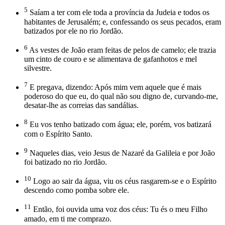
5
Saíam a ter com ele toda a província da Judeia e todos os
habitantes de Jerusalém; e, confessando os seus pecados, eram
batizados por ele no rio Jordão.
6
As vestes de João eram feitas de pelos de camelo; ele trazia
um cinto de couro e se alimentava de gafanhotos e mel
silvestre.
7
E pregava, dizendo: Após mim vem aquele que é mais
poderoso do que eu, do qual não sou digno de, curvando-me,
desatar-lhe as correias das sandálias.
8
Eu vos tenho batizado com água; ele, porém, vos batizará
com o Espírito Santo.
9
Naqueles dias, veio Jesus de Nazaré da Galileia e por João
foi batizado no rio Jordão.
10
Logo ao sair da água, viu os céus rasgarem-se e o Espírito
descendo como pomba sobre ele.
11
Então, foi ouvida uma voz dos céus: Tu és o meu Filho
amado, em ti me comprazo.