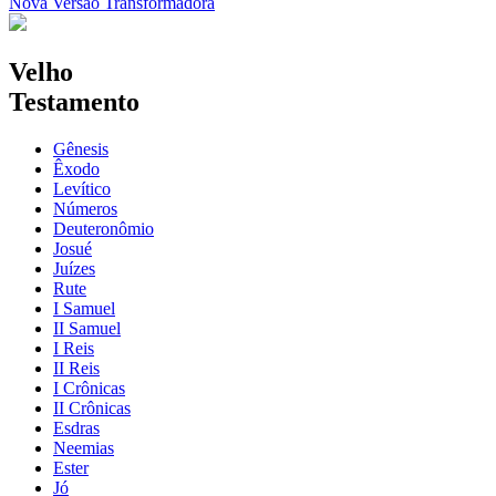
Nova Versão Transformadora
Velho
Testamento
Gênesis
Êxodo
Levítico
Números
Deuteronômio
Josué
Juízes
Rute
I Samuel
II Samuel
I Reis
II Reis
I Crônicas
II Crônicas
Esdras
Neemias
Ester
Jó