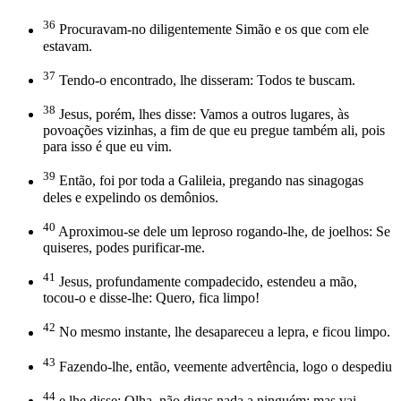
36
Procuravam-no diligentemente Simão e os que com ele
estavam.
37
Tendo-o encontrado, lhe disseram: Todos te buscam.
38
Jesus, porém, lhes disse: Vamos a outros lugares, às
povoações vizinhas, a fim de que eu pregue também ali, pois
para isso é que eu vim.
39
Então, foi por toda a Galileia, pregando nas sinagogas
deles e expelindo os demônios.
40
Aproximou-se dele um leproso rogando-lhe, de joelhos: Se
quiseres, podes purificar-me.
41
Jesus, profundamente compadecido, estendeu a mão,
tocou-o e disse-lhe: Quero, fica limpo!
42
No mesmo instante, lhe desapareceu a lepra, e ficou limpo.
43
Fazendo-lhe, então, veemente advertência, logo o despediu
44
e lhe disse: Olha, não digas nada a ninguém; mas vai,