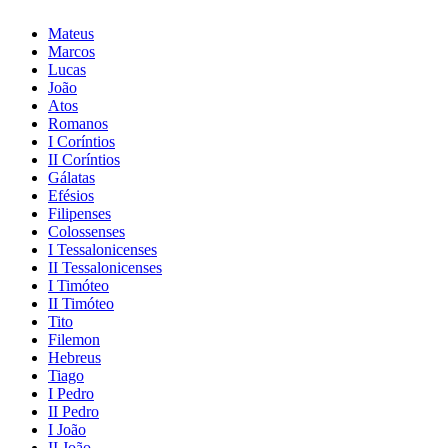
Mateus
Marcos
Lucas
João
Atos
Romanos
I Coríntios
II Coríntios
Gálatas
Efésios
Filipenses
Colossenses
I Tessalonicenses
II Tessalonicenses
I Timóteo
II Timóteo
Tito
Filemon
Hebreus
Tiago
I Pedro
II Pedro
I João
II João