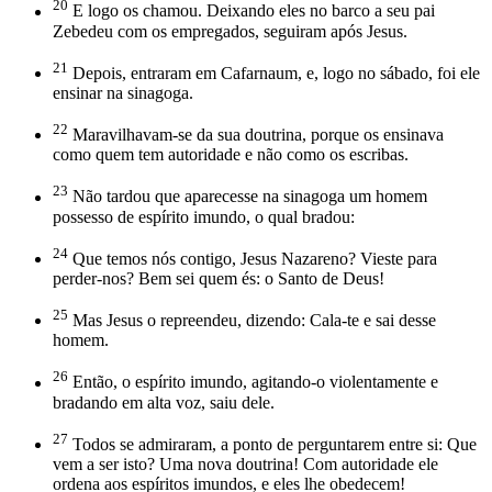
20
E logo os chamou. Deixando eles no barco a seu pai
Zebedeu com os empregados, seguiram após Jesus.
21
Depois, entraram em Cafarnaum, e, logo no sábado, foi ele
ensinar na sinagoga.
22
Maravilhavam-se da sua doutrina, porque os ensinava
como quem tem autoridade e não como os escribas.
23
Não tardou que aparecesse na sinagoga um homem
possesso de espírito imundo, o qual bradou:
24
Que temos nós contigo, Jesus Nazareno? Vieste para
perder-nos? Bem sei quem és: o Santo de Deus!
25
Mas Jesus o repreendeu, dizendo: Cala-te e sai desse
homem.
26
Então, o espírito imundo, agitando-o violentamente e
bradando em alta voz, saiu dele.
27
Todos se admiraram, a ponto de perguntarem entre si: Que
vem a ser isto? Uma nova doutrina! Com autoridade ele
ordena aos espíritos imundos, e eles lhe obedecem!