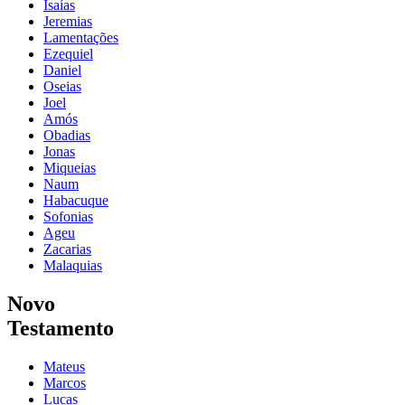
Isaías
Jeremias
Lamentações
Ezequiel
Daniel
Oseias
Joel
Amós
Obadias
Jonas
Miqueias
Naum
Habacuque
Sofonias
Ageu
Zacarias
Malaquias
Novo
Testamento
Mateus
Marcos
Lucas