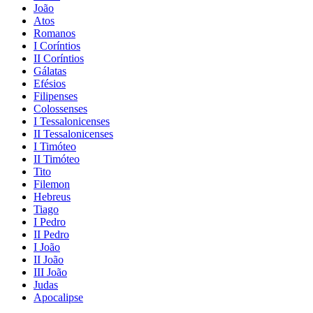
João
Atos
Romanos
I Coríntios
II Coríntios
Gálatas
Efésios
Filipenses
Colossenses
I Tessalonicenses
II Tessalonicenses
I Timóteo
II Timóteo
Tito
Filemon
Hebreus
Tiago
I Pedro
II Pedro
I João
II João
III João
Judas
Apocalipse