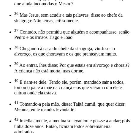
que ainda incomodas o Mestre?
36
Mas Jesus, sem acudir a tais palavras, disse ao chefe da
sinagoga: Não temas, crê somente.
37
Contudo, não permitiu que alguém o acompanhasse, senão
Pedro e os irmãos Tiago e João.
38
Chegando à casa do chefe da sinagoga, viu Jesus o
alvoroço, os que choravam e os que pranteavam muito.
39
Ao entrar, lhes disse: Por que estais em alvoroço e chorais?
A criança não está morta, mas dorme.
40
E riam-se dele. Tendo ele, porém, mandado sair a todos,
tomou o pai e a mãe da criança e os que vieram com ele e
entrou onde ela estava.
41
Tomando-a pela mão, disse: Talitá cumi!, que quer dizer:
Menina, eu te mando, levanta-te!
42
Imediatamente, a menina se levantou e pôs-se a andar; pois
tinha doze anos. Então, ficaram todos sobremaneira
admirados.