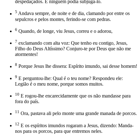
despedaçados. E ninguém podia subjugá-lo.
5
Andava sempre, de noite e de dia, clamando por entre os
sepulcros e pelos montes, ferindo-se com pedras.
6
Quando, de longe, viu Jesus, correu e o adorou,
7
exclamando com alta voz: Que tenho eu contigo, Jesus,
Filho do Deus Altíssimo? Conjuro-te por Deus que não me
atormentes!
8
Porque Jesus lhe dissera: Espírito imundo, sai desse homem!
9
E perguntou-lhe: Qual é o teu nome? Respondeu ele:
Legião é o meu nome, porque somos muitos.
10
E rogou-lhe encarecidamente que os não mandasse para
fora do país.
11
Ora, pastava ali pelo monte uma grande manada de porcos.
12
E os espíritos imundos rogaram a Jesus, dizendo: Manda-
nos para os porcos, para que entremos neles.