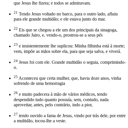
que Jesus lhe fizera; e todos se admiravam.
21
Tendo Jesus voltado no barco, para o outro lado, afluiu
para ele grande multidão; e ele estava junto do mar.
22
Eis que se chegou a ele um dos principais da sinagoga,
chamado Jairo, e, vendo-o, prostrou-se a seus pés
23
e insistentemente lhe suplicou: Minha filhinha está à morte;
vem, impõe as mãos sobre ela, para que seja salva, e viverá.
24
Jesus foi com ele. Grande multidão o seguia, comprimindo-
o.
25
Aconteceu que certa mulher, que, havia doze anos, vinha
sofrendo de uma hemorragia
26
e muito padecera à mão de vários médicos, tendo
despendido tudo quanto possuía, sem, contudo, nada
aproveitar, antes, pelo contrário, indo a pior,
27
tendo ouvido a fama de Jesus, vindo por trás dele, por entre
a multidão, tocou-lhe a veste.