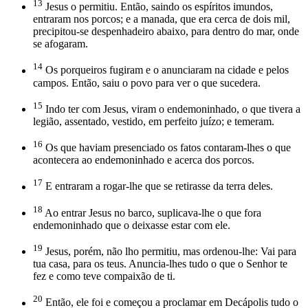
13
Jesus o permitiu. Então, saindo os espíritos imundos,
entraram nos porcos; e a manada, que era cerca de dois mil,
precipitou-se despenhadeiro abaixo, para dentro do mar, onde
se afogaram.
14
Os porqueiros fugiram e o anunciaram na cidade e pelos
campos. Então, saiu o povo para ver o que sucedera.
15
Indo ter com Jesus, viram o endemoninhado, o que tivera a
legião, assentado, vestido, em perfeito juízo; e temeram.
16
Os que haviam presenciado os fatos contaram-lhes o que
acontecera ao endemoninhado e acerca dos porcos.
17
E entraram a rogar-lhe que se retirasse da terra deles.
18
Ao entrar Jesus no barco, suplicava-lhe o que fora
endemoninhado que o deixasse estar com ele.
19
Jesus, porém, não lho permitiu, mas ordenou-lhe: Vai para
tua casa, para os teus. Anuncia-lhes tudo o que o Senhor te
fez e como teve compaixão de ti.
20
Então, ele foi e começou a proclamar em Decápolis tudo o