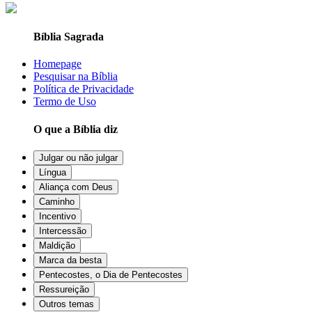
Bíblia Sagrada
Homepage
Pesquisar na Bíblia
Política de Privacidade
Termo de Uso
O que a Bíblia diz
Julgar ou não julgar
Língua
Aliança com Deus
Caminho
Incentivo
Intercessão
Maldição
Marca da besta
Pentecostes, o Dia de Pentecostes
Ressureição
Outros temas