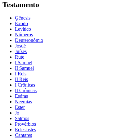
Testamento
Gênesis
Êxodo
Levítico
Números
Deuteronômio
Josué
Juízes
Rute
I Samuel
II Samuel
I Reis
II Reis
I Crônicas
II Crônicas
Esdras
Neemias
Ester
Jó
Salmos
Provérbios
Eclesiastes
Cantares