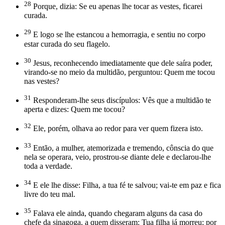
28
Porque, dizia: Se eu apenas lhe tocar as vestes, ficarei
curada.
29
E logo se lhe estancou a hemorragia, e sentiu no corpo
estar curada do seu flagelo.
30
Jesus, reconhecendo imediatamente que dele saíra poder,
virando-se no meio da multidão, perguntou: Quem me tocou
nas vestes?
31
Responderam-lhe seus discípulos: Vês que a multidão te
aperta e dizes: Quem me tocou?
32
Ele, porém, olhava ao redor para ver quem fizera isto.
33
Então, a mulher, atemorizada e tremendo, cônscia do que
nela se operara, veio, prostrou-se diante dele e declarou-lhe
toda a verdade.
34
E ele lhe disse: Filha, a tua fé te salvou; vai-te em paz e fica
livre do teu mal.
35
Falava ele ainda, quando chegaram alguns da casa do
chefe da sinagoga, a quem disseram: Tua filha já morreu; por