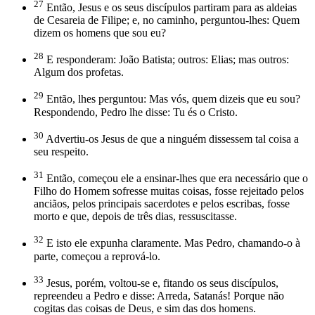
27
Então, Jesus e os seus discípulos partiram para as aldeias
de Cesareia de Filipe; e, no caminho, perguntou-lhes: Quem
dizem os homens que sou eu?
28
E responderam: João Batista; outros: Elias; mas outros:
Algum dos profetas.
29
Então, lhes perguntou: Mas vós, quem dizeis que eu sou?
Respondendo, Pedro lhe disse: Tu és o Cristo.
30
Advertiu-os Jesus de que a ninguém dissessem tal coisa a
seu respeito.
31
Então, começou ele a ensinar-lhes que era necessário que o
Filho do Homem sofresse muitas coisas, fosse rejeitado pelos
anciãos, pelos principais sacerdotes e pelos escribas, fosse
morto e que, depois de três dias, ressuscitasse.
32
E isto ele expunha claramente. Mas Pedro, chamando-o à
parte, começou a reprová-lo.
33
Jesus, porém, voltou-se e, fitando os seus discípulos,
repreendeu a Pedro e disse: Arreda, Satanás! Porque não
cogitas das coisas de Deus, e sim das dos homens.