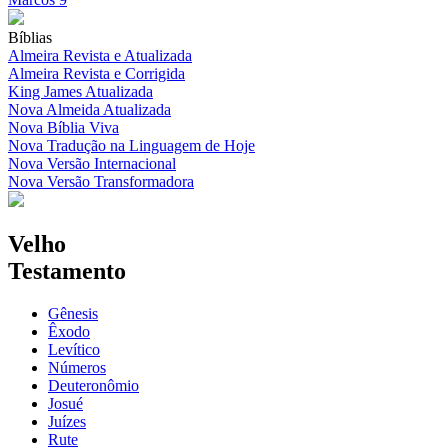
Bíblias
Almeira Revista e Atualizada
Almeira Revista e Corrigida
King James Atualizada
Nova Almeida Atualizada
Nova Bíblia Viva
Nova Tradução na Linguagem de Hoje
Nova Versão Internacional
Nova Versão Transformadora
Velho
Testamento
Gênesis
Êxodo
Levítico
Números
Deuteronômio
Josué
Juízes
Rute