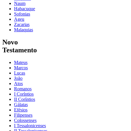
Naum
Habacuque
Sofonias
Ageu
Zacarias
Malaquias
Novo
Testamento
Mateus
Marcos
Lucas
João
Atos
Romanos
I Coríntios
II Coríntios
Gálatas
Efésios
Filipenses
Colossenses
I Tessalonicenses
II Tessalonicenses