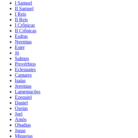
I Samuel
II Samuel
I Reis
II Reis
I Crônicas
II Crônicas
Esdras
Neemias
Ester
Jó
Salmos
Provérbios
Eclesiastes
Cantares
Isaías
Jeremias
Lamentações
Ezequiel
Daniel
Oseias
Joel
Amós
Obadias
Jonas
Miqueias