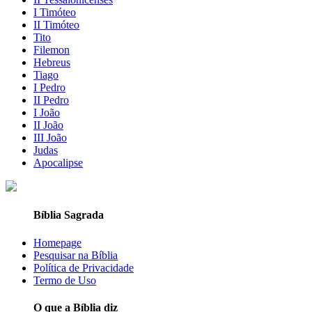
I Timóteo
II Timóteo
Tito
Filemon
Hebreus
Tiago
I Pedro
II Pedro
I João
II João
III João
Judas
Apocalipse
Bíblia Sagrada
Homepage
Pesquisar na Bíblia
Política de Privacidade
Termo de Uso
O que a Bíblia diz