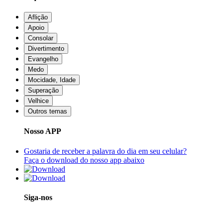
Aflição
Apoio
Consolar
Divertimento
Evangelho
Medo
Mocidade, Idade
Superação
Velhice
Outros temas
Nosso APP
Gostaria de receber a palavra do dia em seu celular?
Faça o download do nosso app abaixo
Siga-nos