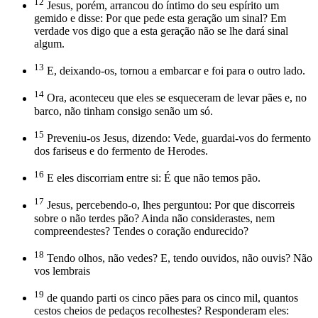
12
Jesus, porém, arrancou do íntimo do seu espírito um
gemido e disse: Por que pede esta geração um sinal? Em
verdade vos digo que a esta geração não se lhe dará sinal
algum.
13
E, deixando-os, tornou a embarcar e foi para o outro lado.
14
Ora, aconteceu que eles se esqueceram de levar pães e, no
barco, não tinham consigo senão um só.
15
Preveniu-os Jesus, dizendo: Vede, guardai-vos do fermento
dos fariseus e do fermento de Herodes.
16
E eles discorriam entre si: É que não temos pão.
17
Jesus, percebendo-o, lhes perguntou: Por que discorreis
sobre o não terdes pão? Ainda não considerastes, nem
compreendestes? Tendes o coração endurecido?
18
Tendo olhos, não vedes? E, tendo ouvidos, não ouvis? Não
vos lembrais
19
de quando parti os cinco pães para os cinco mil, quantos
cestos cheios de pedaços recolhestes? Responderam eles: