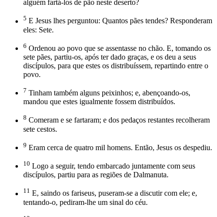
alguém fartá-los de pão neste deserto?
5
E Jesus lhes perguntou: Quantos pães tendes? Responderam
eles: Sete.
6
Ordenou ao povo que se assentasse no chão. E, tomando os
sete pães, partiu-os, após ter dado graças, e os deu a seus
discípulos, para que estes os distribuíssem, repartindo entre o
povo.
7
Tinham também alguns peixinhos; e, abençoando-os,
mandou que estes igualmente fossem distribuídos.
8
Comeram e se fartaram; e dos pedaços restantes recolheram
sete cestos.
9
Eram cerca de quatro mil homens. Então, Jesus os despediu.
10
Logo a seguir, tendo embarcado juntamente com seus
discípulos, partiu para as regiões de Dalmanuta.
11
E, saindo os fariseus, puseram-se a discutir com ele; e,
tentando-o, pediram-lhe um sinal do céu.