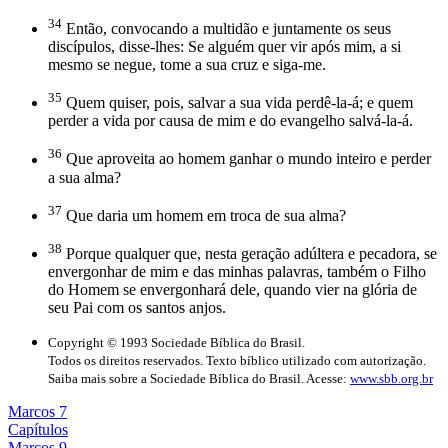
34
Então, convocando a multidão e juntamente os seus
discípulos, disse-lhes: Se alguém quer vir após mim, a si
mesmo se negue, tome a sua cruz e siga-me.
35
Quem quiser, pois, salvar a sua vida perdê-la-á; e quem
perder a vida por causa de mim e do evangelho salvá-la-á.
36
Que aproveita ao homem ganhar o mundo inteiro e perder
a sua alma?
37
Que daria um homem em troca de sua alma?
38
Porque qualquer que, nesta geração adúltera e pecadora, se
envergonhar de mim e das minhas palavras, também o Filho
do Homem se envergonhará dele, quando vier na glória de
seu Pai com os santos anjos.
Copyright © 1993 Sociedade Bíblica do Brasil.
Todos os direitos reservados. Texto bíblico utilizado com autorização.
Saiba mais sobre a Sociedade Bíblica do Brasil. Acesse:
www.sbb.org.br
Marcos 7
Capítulos
Marcos 9