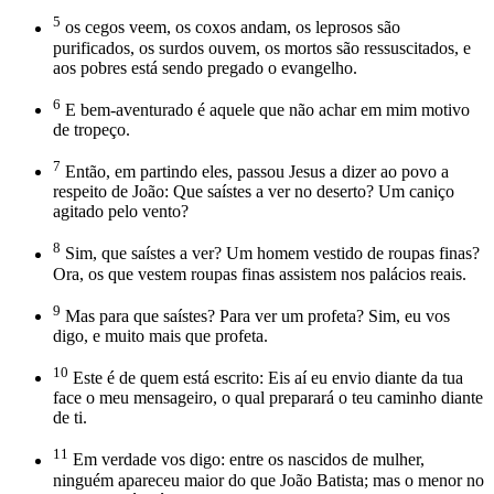
5
os cegos veem, os coxos andam, os leprosos são
purificados, os surdos ouvem, os mortos são ressuscitados, e
aos pobres está sendo pregado o evangelho.
6
E bem-aventurado é aquele que não achar em mim motivo
de tropeço.
7
Então, em partindo eles, passou Jesus a dizer ao povo a
respeito de João: Que saístes a ver no deserto? Um caniço
agitado pelo vento?
8
Sim, que saístes a ver? Um homem vestido de roupas finas?
Ora, os que vestem roupas finas assistem nos palácios reais.
9
Mas para que saístes? Para ver um profeta? Sim, eu vos
digo, e muito mais que profeta.
10
Este é de quem está escrito: Eis aí eu envio diante da tua
face o meu mensageiro, o qual preparará o teu caminho diante
de ti.
11
Em verdade vos digo: entre os nascidos de mulher,
ninguém apareceu maior do que João Batista; mas o menor no