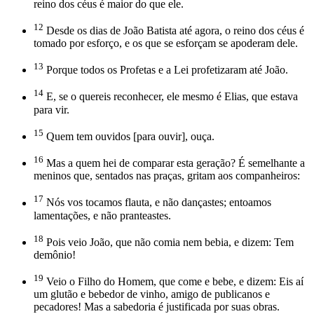
reino dos céus é maior do que ele.
12
Desde os dias de João Batista até agora, o reino dos céus é
tomado por esforço, e os que se esforçam se apoderam dele.
13
Porque todos os Profetas e a Lei profetizaram até João.
14
E, se o quereis reconhecer, ele mesmo é Elias, que estava
para vir.
15
Quem tem ouvidos [para ouvir], ouça.
16
Mas a quem hei de comparar esta geração? É semelhante a
meninos que, sentados nas praças, gritam aos companheiros:
17
Nós vos tocamos flauta, e não dançastes; entoamos
lamentações, e não pranteastes.
18
Pois veio João, que não comia nem bebia, e dizem: Tem
demônio!
19
Veio o Filho do Homem, que come e bebe, e dizem: Eis aí
um glutão e bebedor de vinho, amigo de publicanos e
pecadores! Mas a sabedoria é justificada por suas obras.