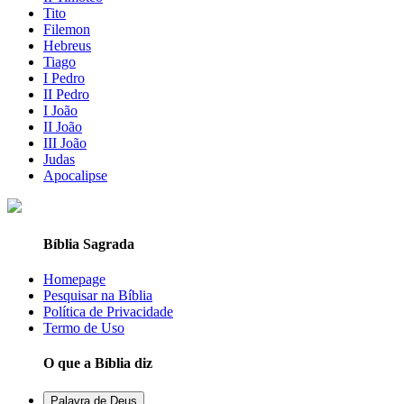
Tito
Filemon
Hebreus
Tiago
I Pedro
II Pedro
I João
II João
III João
Judas
Apocalipse
Bíblia Sagrada
Homepage
Pesquisar na Bíblia
Política de Privacidade
Termo de Uso
O que a Bíblia diz
Palavra de Deus