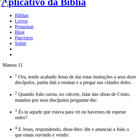
Bíblias
Livros
Pesquisar
Blog
Parceiros
Sobre
Mateus 11
1
Ora, tendo acabado Jesus de dar estas instruções a seus doze
discípulos, partiu dali a ensinar e a pregar nas cidades deles.
2
Quando João ouviu, no cárcere, falar das obras de Cristo,
mandou por seus discípulos perguntar-lhe:
3
És tu aquele que estava para vir ou havemos de esperar
outro?
4
E Jesus, respondendo, disse-lhes: Ide e anunciai a João o
que estais ouvindo e vendo: