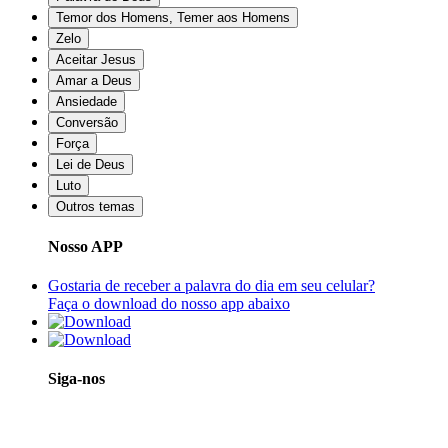
Temor dos Homens, Temer aos Homens
Zelo
Aceitar Jesus
Amar a Deus
Ansiedade
Conversão
Força
Lei de Deus
Luto
Outros temas
Nosso APP
Gostaria de receber a palavra do dia em seu celular?
Faça o download do nosso app abaixo
Siga-nos