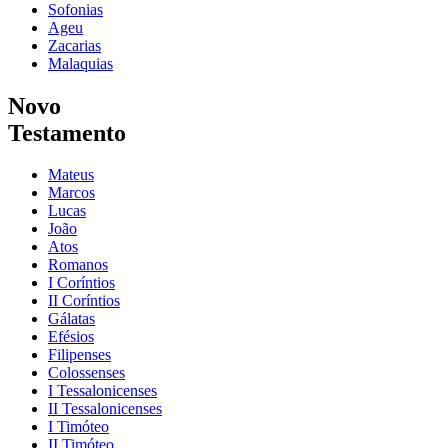
Sofonias
Ageu
Zacarias
Malaquias
Novo
Testamento
Mateus
Marcos
Lucas
João
Atos
Romanos
I Coríntios
II Coríntios
Gálatas
Efésios
Filipenses
Colossenses
I Tessalonicenses
II Tessalonicenses
I Timóteo
II Timóteo