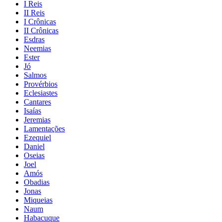
I Reis
II Reis
I Crônicas
II Crônicas
Esdras
Neemias
Ester
Jó
Salmos
Provérbios
Eclesiastes
Cantares
Isaías
Jeremias
Lamentações
Ezequiel
Daniel
Oseias
Joel
Amós
Obadias
Jonas
Miqueias
Naum
Habacuque