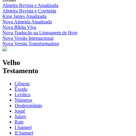
Almeira Revista e Atualizada
Almeira Revista e Corrigida
King James Atualizada
Nova Almeida Atualizada
Nova Bíblia Viva
Nova Tradução na Linguagem de Hoje
Nova Versão Internacional
Nova Versão Transformadora
Velho
Testamento
Gênesis
Êxodo
Levítico
Números
Deuteronômio
Josué
Juízes
Rute
I Samuel
II Samuel