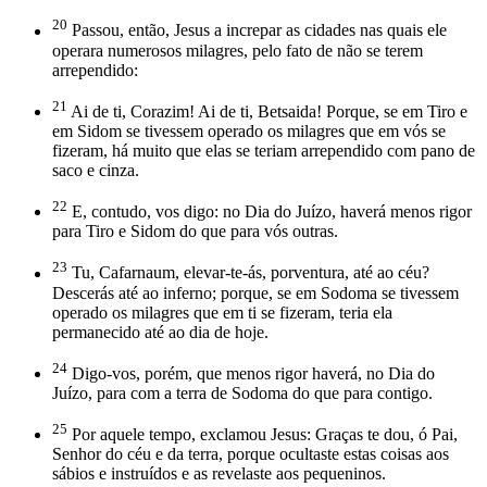
20
Passou, então, Jesus a increpar as cidades nas quais ele
operara numerosos milagres, pelo fato de não se terem
arrependido:
21
Ai de ti, Corazim! Ai de ti, Betsaida! Porque, se em Tiro e
em Sidom se tivessem operado os milagres que em vós se
fizeram, há muito que elas se teriam arrependido com pano de
saco e cinza.
22
E, contudo, vos digo: no Dia do Juízo, haverá menos rigor
para Tiro e Sidom do que para vós outras.
23
Tu, Cafarnaum, elevar-te-ás, porventura, até ao céu?
Descerás até ao inferno; porque, se em Sodoma se tivessem
operado os milagres que em ti se fizeram, teria ela
permanecido até ao dia de hoje.
24
Digo-vos, porém, que menos rigor haverá, no Dia do
Juízo, para com a terra de Sodoma do que para contigo.
25
Por aquele tempo, exclamou Jesus: Graças te dou, ó Pai,
Senhor do céu e da terra, porque ocultaste estas coisas aos
sábios e instruídos e as revelaste aos pequeninos.