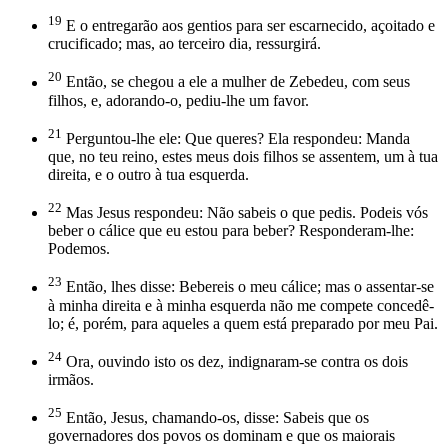
19
E o entregarão aos gentios para ser escarnecido, açoitado e
crucificado; mas, ao terceiro dia, ressurgirá.
20
Então, se chegou a ele a mulher de Zebedeu, com seus
filhos, e, adorando-o, pediu-lhe um favor.
21
Perguntou-lhe ele: Que queres? Ela respondeu: Manda
que, no teu reino, estes meus dois filhos se assentem, um à tua
direita, e o outro à tua esquerda.
22
Mas Jesus respondeu: Não sabeis o que pedis. Podeis vós
beber o cálice que eu estou para beber? Responderam-lhe:
Podemos.
23
Então, lhes disse: Bebereis o meu cálice; mas o assentar-se
à minha direita e à minha esquerda não me compete concedê-
lo; é, porém, para aqueles a quem está preparado por meu Pai.
24
Ora, ouvindo isto os dez, indignaram-se contra os dois
irmãos.
25
Então, Jesus, chamando-os, disse: Sabeis que os
governadores dos povos os dominam e que os maiorais