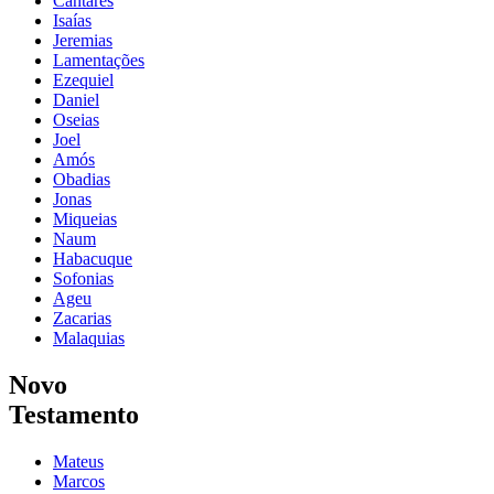
Cantares
Isaías
Jeremias
Lamentações
Ezequiel
Daniel
Oseias
Joel
Amós
Obadias
Jonas
Miqueias
Naum
Habacuque
Sofonias
Ageu
Zacarias
Malaquias
Novo
Testamento
Mateus
Marcos