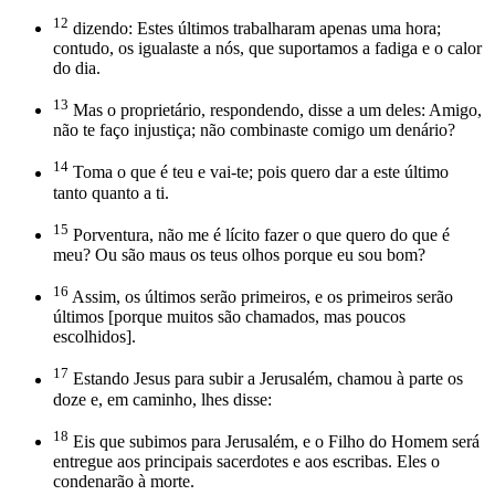
12
dizendo: Estes últimos trabalharam apenas uma hora;
contudo, os igualaste a nós, que suportamos a fadiga e o calor
do dia.
13
Mas o proprietário, respondendo, disse a um deles: Amigo,
não te faço injustiça; não combinaste comigo um denário?
14
Toma o que é teu e vai-te; pois quero dar a este último
tanto quanto a ti.
15
Porventura, não me é lícito fazer o que quero do que é
meu? Ou são maus os teus olhos porque eu sou bom?
16
Assim, os últimos serão primeiros, e os primeiros serão
últimos [porque muitos são chamados, mas poucos
escolhidos].
17
Estando Jesus para subir a Jerusalém, chamou à parte os
doze e, em caminho, lhes disse:
18
Eis que subimos para Jerusalém, e o Filho do Homem será
entregue aos principais sacerdotes e aos escribas. Eles o
condenarão à morte.