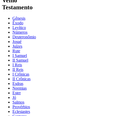
Velho
Testamento
Gênesis
Êxodo
Levítico
Números
Deuteronômio
Josué
Juízes
Rute
I Samuel
II Samuel
I Reis
II Reis
I Crônicas
II Crônicas
Esdras
Neemias
Ester
Jó
Salmos
Provérbios
Eclesiastes