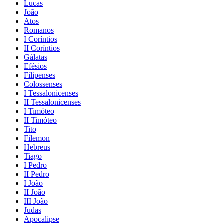
Lucas
João
Atos
Romanos
I Coríntios
II Coríntios
Gálatas
Efésios
Filipenses
Colossenses
I Tessalonicenses
II Tessalonicenses
I Timóteo
II Timóteo
Tito
Filemon
Hebreus
Tiago
I Pedro
II Pedro
I João
II João
III João
Judas
Apocalipse