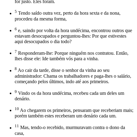
for justo. Eles foram.
5
Tendo saído outra vez, perto da hora sexta e da nona,
procedeu da mesma forma,
6
e, saindo por volta da hora undécima, encontrou outros que
estavam desocupados e perguntou-lhes: Por que estivestes
aqui desocupados o dia todo?
7
Responderam-lhe: Porque ninguém nos contratou. Então,
lhes disse ele: Ide também vós para a vinha.
8
Ao cair da tarde, disse o senhor da vinha ao seu
administrador: Chama os trabalhadores e paga-lhes o salário,
começando pelos últimos, indo até aos primeiros.
9
Vindo os da hora undécima, recebeu cada um deles um
denário.
10
Ao chegarem os primeiros, pensaram que receberiam mais;
porém também estes receberam um denário cada um.
11
Mas, tendo-o recebido, murmuravam contra o dono da
casa,