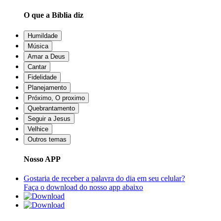
O que a Bíblia diz
Humildade
Música
Amar a Deus
Cantar
Fidelidade
Planejamento
Próximo, O proximo
Quebrantamento
Seguir a Jesus
Velhice
Outros temas
Nosso APP
Gostaria de receber a palavra do dia em seu celular?
Faça o download do nosso app abaixo