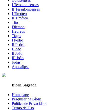
Colossenses
I Tessalonicenses
II Tessalonicenses
I Timóteo
II Timóteo
Tito
Filemon
Hebreus
Tiago
I Pedro
II Pedro
I João
II João
III João
Judas
Apocalipse
Bíblia Sagrada
Homepage
Pesquisar na Bíblia
Política de Privacidade
Termo de Uso