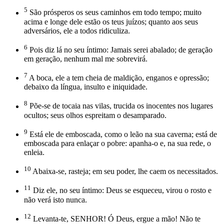
5
São prósperos os seus caminhos em todo tempo; muito
acima e longe dele estão os teus juízos; quanto aos seus
adversários, ele a todos ridiculiza.
6
Pois diz lá no seu íntimo: Jamais serei abalado; de geração
em geração, nenhum mal me sobrevirá.
7
A boca, ele a tem cheia de maldição, enganos e opressão;
debaixo da língua, insulto e iniquidade.
8
Põe-se de tocaia nas vilas, trucida os inocentes nos lugares
ocultos; seus olhos espreitam o desamparado.
9
Está ele de emboscada, como o leão na sua caverna; está de
emboscada para enlaçar o pobre: apanha-o e, na sua rede, o
enleia.
10
Abaixa-se, rasteja; em seu poder, lhe caem os necessitados.
11
Diz ele, no seu íntimo: Deus se esqueceu, virou o rosto e
não verá isto nunca.
12
Levanta-te, SENHOR! Ó Deus, ergue a mão! Não te