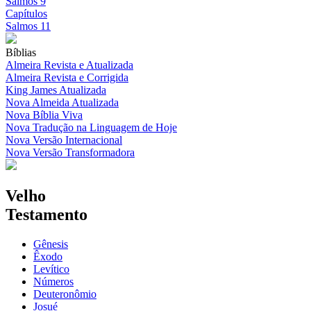
Salmos 9
Capítulos
Salmos 11
Bíblias
Almeira Revista e Atualizada
Almeira Revista e Corrigida
King James Atualizada
Nova Almeida Atualizada
Nova Bíblia Viva
Nova Tradução na Linguagem de Hoje
Nova Versão Internacional
Nova Versão Transformadora
Velho
Testamento
Gênesis
Êxodo
Levítico
Números
Deuteronômio
Josué