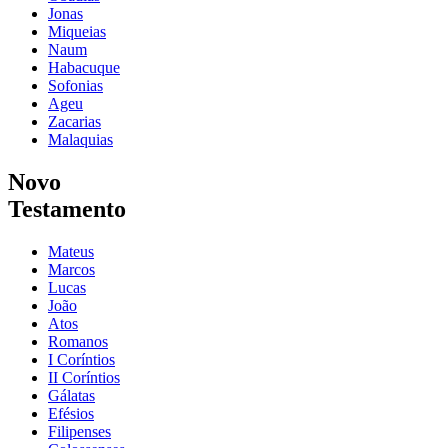
Jonas
Miqueias
Naum
Habacuque
Sofonias
Ageu
Zacarias
Malaquias
Novo
Testamento
Mateus
Marcos
Lucas
João
Atos
Romanos
I Coríntios
II Coríntios
Gálatas
Efésios
Filipenses