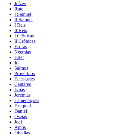
Juízes
Rute
I Samuel
II Samuel
I Reis
II Reis
I Crônicas
II Crônicas
Esdras
Neemias
Ester
Jó
Salmos
Provérbios
Eclesiastes
Cantares
Isaías
Jeremias
Lamentações
Ezequiel
Daniel
Oseias
Joel
Amós
Obadias