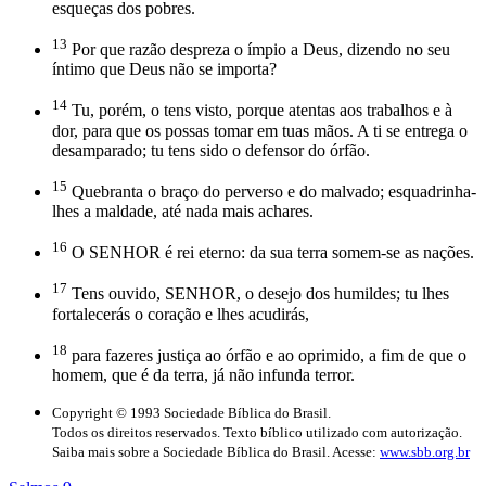
esqueças dos pobres.
13
Por que razão despreza o ímpio a Deus, dizendo no seu
íntimo que Deus não se importa?
14
Tu, porém, o tens visto, porque atentas aos trabalhos e à
dor, para que os possas tomar em tuas mãos. A ti se entrega o
desamparado; tu tens sido o defensor do órfão.
15
Quebranta o braço do perverso e do malvado; esquadrinha-
lhes a maldade, até nada mais achares.
16
O SENHOR é rei eterno: da sua terra somem-se as nações.
17
Tens ouvido, SENHOR, o desejo dos humildes; tu lhes
fortalecerás o coração e lhes acudirás,
18
para fazeres justiça ao órfão e ao oprimido, a fim de que o
homem, que é da terra, já não infunda terror.
Copyright © 1993 Sociedade Bíblica do Brasil.
Todos os direitos reservados. Texto bíblico utilizado com autorização.
Saiba mais sobre a Sociedade Bíblica do Brasil. Acesse:
www.sbb.org.br