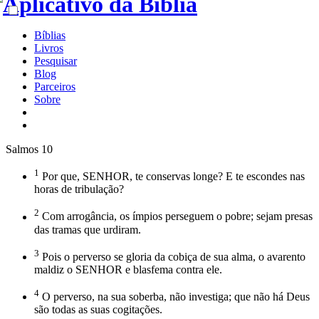
Bíblias
Livros
Pesquisar
Blog
Parceiros
Sobre
Salmos 10
1
Por que, SENHOR, te conservas longe? E te escondes nas
horas de tribulação?
2
Com arrogância, os ímpios perseguem o pobre; sejam presas
das tramas que urdiram.
3
Pois o perverso se gloria da cobiça de sua alma, o avarento
maldiz o SENHOR e blasfema contra ele.
4
O perverso, na sua soberba, não investiga; que não há Deus
são todas as suas cogitações.