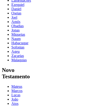
Lamentações
Ezequiel
Daniel
Oseias
Joel
Amós
Obadias
Jonas
Miqueias
Naum
Habacuque
Sofonias
Ageu
Zacarias
Malaquias
Novo
Testamento
Mateus
Marcos
Lucas
João
Atos