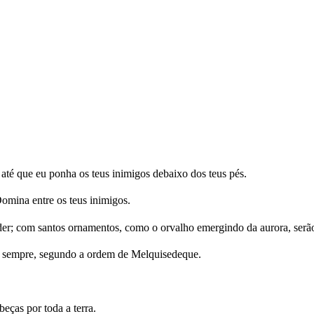
té que eu ponha os teus inimigos debaixo dos teus pés.
mina entre os teus inimigos.
der; com santos ornamentos, como o orvalho emergindo da aurora, serão
 sempre, segundo a ordem de Melquisedeque.
eças por toda a terra.