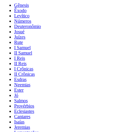
Gênesis
Êxodo
Levítico
Números
Deuteronômio
Josué
Juízes
Rute
I Samuel
II Samuel
I Reis
II Reis
I Crônicas
II Crônicas
Esdras
Neemias
Ester
Jó
Salmos
Provérbios
Eclesiastes
Cantares
Isaías
Jeremias