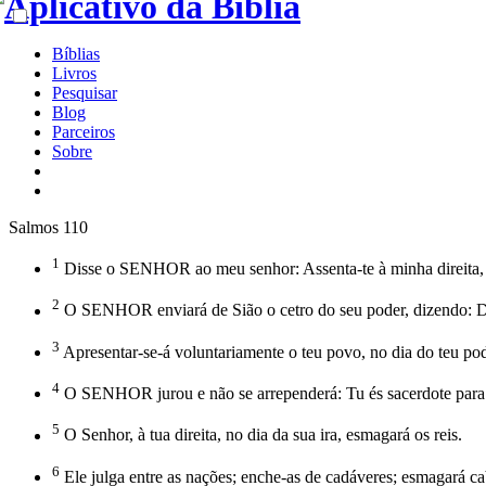
Bíblias
Livros
Pesquisar
Blog
Parceiros
Sobre
Salmos 110
1
Disse o SENHOR ao meu senhor: Assenta-te à minha direita, a
2
O SENHOR enviará de Sião o cetro do seu poder, dizendo: Do
3
Apresentar-se-á voluntariamente o teu povo, no dia do teu po
4
O SENHOR jurou e não se arrependerá: Tu és sacerdote para
5
O Senhor, à tua direita, no dia da sua ira, esmagará os reis.
6
Ele julga entre as nações; enche-as de cadáveres; esmagará cab