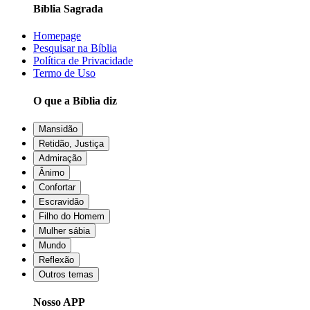
Bíblia Sagrada
Homepage
Pesquisar na Bíblia
Política de Privacidade
Termo de Uso
O que a Bíblia diz
Mansidão
Retidão, Justiça
Admiração
Ânimo
Confortar
Escravidão
Filho do Homem
Mulher sábia
Mundo
Reflexão
Outros temas
Nosso APP