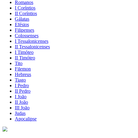
Romanos
I Coríntios
II Coríntios
Gálatas
Efésios
Filipenses
Colossenses
I Tessalonicenses
II Tessalonicenses
I Timóteo
II Timóteo
Tito
Filemon
Hebreus
Tiago
I Pedro
II Pedro
I João
II João
III João
Judas
Apocalipse