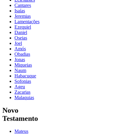
Cantares
Isaías
Jeremias
Lamentações
Ezequiel
Daniel
Oseias
Joel
Amós
Obadias
Jonas
Miqueias
Naum
Habacuque
Sofonias
Ageu
Zacarias
Malaquias
Novo
Testamento
Mateus