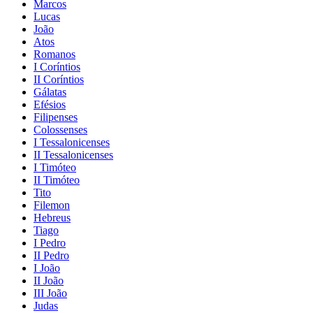
Marcos
Lucas
João
Atos
Romanos
I Coríntios
II Coríntios
Gálatas
Efésios
Filipenses
Colossenses
I Tessalonicenses
II Tessalonicenses
I Timóteo
II Timóteo
Tito
Filemon
Hebreus
Tiago
I Pedro
II Pedro
I João
II João
III João
Judas