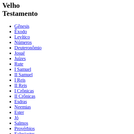
Velho
Testamento
Gênesis
Êxodo
Levítico
Números
Deuteronômio
Josué
Juízes
Rute
I Samuel
II Samuel
I Reis
II Reis
I Crônicas
II Crônicas
Esdras
Neemias
Ester
Jó
Salmos
Provérbios
Eclesiastes