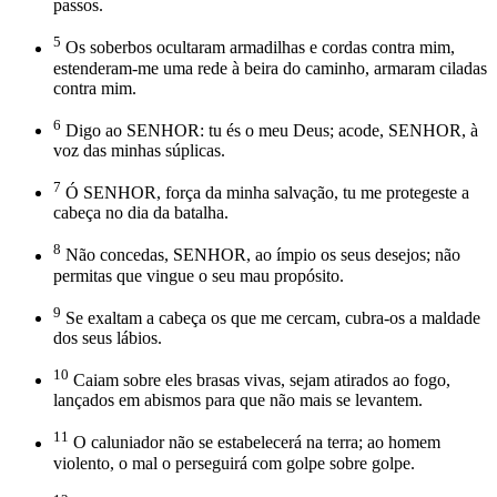
passos.
5
Os soberbos ocultaram armadilhas e cordas contra mim,
estenderam-me uma rede à beira do caminho, armaram ciladas
contra mim.
6
Digo ao SENHOR: tu és o meu Deus; acode, SENHOR, à
voz das minhas súplicas.
7
Ó SENHOR, força da minha salvação, tu me protegeste a
cabeça no dia da batalha.
8
Não concedas, SENHOR, ao ímpio os seus desejos; não
permitas que vingue o seu mau propósito.
9
Se exaltam a cabeça os que me cercam, cubra-os a maldade
dos seus lábios.
10
Caiam sobre eles brasas vivas, sejam atirados ao fogo,
lançados em abismos para que não mais se levantem.
11
O caluniador não se estabelecerá na terra; ao homem
violento, o mal o perseguirá com golpe sobre golpe.